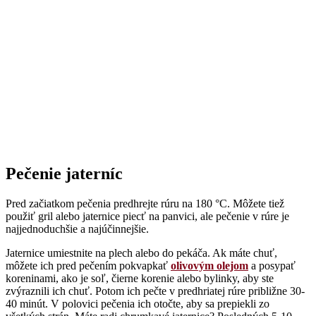
Pečenie jaterníc
Pred začiatkom pečenia predhrejte rúru na 180 °C. Môžete tiež
použiť gril alebo jaternice piecť na panvici, ale pečenie v rúre je
najjednoduchšie a najúčinnejšie.
Jaternice umiestnite na plech alebo do pekáča. Ak máte chuť,
môžete ich pred pečením pokvapkať
olivovým olejom
a posypať
koreninami, ako je soľ, čierne korenie alebo bylinky, aby ste
zvýraznili ich chuť. Potom ich pečte v predhriatej rúre približne 30-
40 minút. V polovici pečenia ich otočte, aby sa prepiekli zo