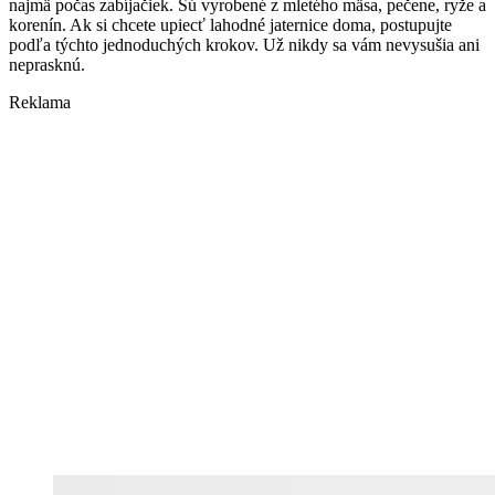
najmä počas zabíjačiek. Sú vyrobené z mletého mäsa, pečene, ryže a
korenín. Ak si chcete upiecť lahodné jaternice doma, postupujte
podľa týchto jednoduchých krokov. Už nikdy sa vám nevysušia ani
neprasknú.
Reklama