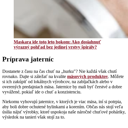
Maskara ide toto leto bokom: Ako dosiahnuť
výrazný pohľad bez jedinej vrstvy špirály?
Príprava jaterníc
Dostanete z času na čas chuť na „hurku"? Nie každá však chutí
rovnako. Dajte si záležať na kvalite
mäsových produktov
. Môžete
si ich zakúpiť od lokálnych výrobcov, na zabíjačkách alebo v
overených predajniach mäsa. Jaternice by mali byť čerstvé a dobre
vyvážené, pokiaľ ide o chuť a konzistenciu.
Niekomu vyhovujú jaternice, v ktorých je viac mäsa, iní si potrpia,
aby boli dobre ochutené bylinkami a korením. Občas nás stojí veľa
úsilia nájsť výrobky, ktoré uspokoja naše náročné chuťové poháriky,
výsledok na tanieri však stojí za to.