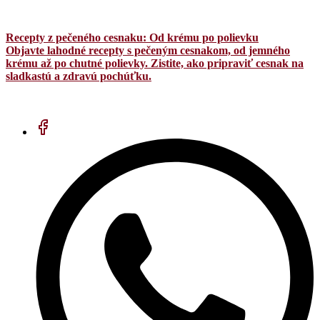
Recepty z pečeného cesnaku: Od krému po polievku
Objavte lahodné recepty s pečeným cesnakom, od jemného
krému až po chutné polievky. Zistite, ako pripraviť cesnak na
sladkastú a zdravú pochúťku.