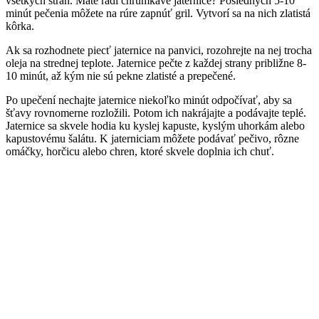
všetkých strán. Máte radi chrumkavé jaternice? Posledných 5-10
minút pečenia môžete na rúre zapnúť gril. Vytvorí sa na nich zlatistá
kôrka.
Ak sa rozhodnete piecť jaternice na panvici, rozohrejte na nej trocha
oleja na strednej teplote. Jaternice pečte z každej strany približne 8-
10 minút, až kým nie sú pekne zlatisté a prepečené.
Po upečení nechajte jaternice niekoľko minút odpočívať, aby sa
šťavy rovnomerne rozložili. Potom ich nakrájajte a podávajte teplé.
Jaternice sa skvele hodia ku kyslej kapuste, kyslým uhorkám alebo
kapustovému šalátu. K jaterniciam môžete podávať pečivo, rôzne
omáčky, horčicu alebo chren, ktoré skvele doplnia ich chuť.