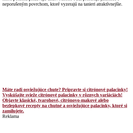
neporušeným povrchom, ktoré vyzerajú na tanieri atraktívnejšie.
Máte radi osviežujúce chute? Pripravte si citrónové palacinky!
Vyskúšajte svieže citrónové palacinky v rôznych variáciách!
Objavte klasické, tvarohové, citrónovo-makové alebo
bezlepkové recepty na chutné a osviežujúce palacinky, ktoré si
zamilujete.
Reklama