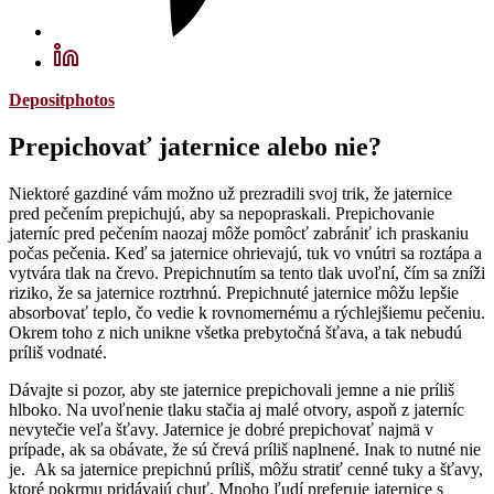
Depositphotos
Prepichovať jaternice alebo nie?
Niektoré gazdiné vám možno už prezradili svoj trik, že jaternice
pred pečením prepichujú, aby sa nepopraskali. Prepichovanie
jaterníc pred pečením naozaj môže pomôcť zabrániť ich praskaniu
počas pečenia. Keď sa jaternice ohrievajú, tuk vo vnútri sa roztápa a
vytvára tlak na črevo. Prepichnutím sa tento tlak uvoľní, čím sa zníži
riziko, že sa jaternice roztrhnú. Prepichnuté jaternice môžu lepšie
absorbovať teplo, čo vedie k rovnomernému a rýchlejšiemu pečeniu.
Okrem toho z nich unikne všetka prebytočná šťava, a tak nebudú
príliš vodnaté.
Dávajte si pozor, aby ste jaternice prepichovali jemne a nie príliš
hlboko. Na uvoľnenie tlaku stačia aj malé otvory, aspoň z jaterníc
nevytečie veľa šťavy. Jaternice je dobré prepichovať najmä v
prípade, ak sa obávate, že sú črevá príliš naplnené. Inak to nutné nie
je. Ak sa jaternice prepichnú príliš, môžu stratiť cenné tuky a šťavy,
ktoré pokrmu pridávajú chuť. Mnoho ľudí preferuje jaternice s