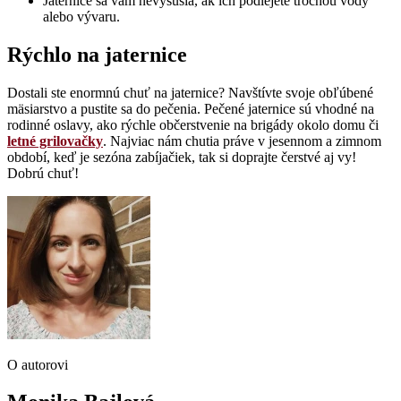
Jaternice sa vám nevysušia, ak ich podlejete trochou vody
alebo vývaru.
Rýchlo na jaternice
Dostali ste enormnú chuť na jaternice? Navštívte svoje obľúbené
mäsiarstvo a pustite sa do pečenia. Pečené jaternice sú vhodné na
rodinné oslavy, ako rýchle občerstvenie na brigády okolo domu či
letné grilovačky
. Najviac nám chutia práve v jesennom a zimnom
období, keď je sezóna zabíjačiek, tak si doprajte čerstvé aj vy!
Dobrú chuť!
O autorovi