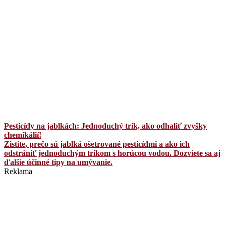
Pesticídy na jablkách: Jednoduchý trik, ako odhaliť zvyšky
chemikálií!
Zistite, prečo sú jablká ošetrované pesticídmi a ako ich
odstrániť jednoduchým trikom s horúcou vodou. Dozviete sa aj
ďalšie účinné tipy na umývanie.
Reklama