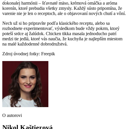
dokonalej harmónii – šťavnaté mäso, krémová omáčka a aróma
korenín, ktoré prebudia všetky zmysly. Každý sústo pripomína, že
varenie nie je len o receptoch, ale o objavovaní nových chutí a vôní.
Nech už si ho pripravíte podľa klasického receptu, alebo sa
rozhodnete experimentovať, výsledkom bude vždy pokrm, ktorý
poteší srdce aj žalúdok. Chicken tikka masala jednoducho patrí
medzi tie jedlá, ktoré vás naučia, že kuchyňa je najlepším miestom
na malé každodenné dobrodružstvá.
Zdroj úvodnej fotky: Freepik
O autorovi
Nikol Kaštierová