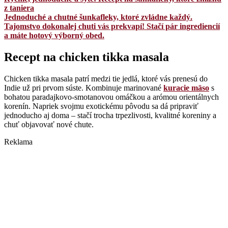
z taniera
Jednoduché a chutné šunkafleky, ktoré zvládne každý.
Tajomstvo dokonalej chuti vás prekvapí! Stačí pár ingrediencií
a máte hotový výborný obed.
Recept na chicken tikka masala
Chicken tikka masala patrí medzi tie jedlá, ktoré vás prenesú do
Indie už pri prvom súste. Kombinuje marinované
kuracie mäso
s
bohatou paradajkovo-smotanovou omáčkou a arómou orientálnych
korenín. Napriek svojmu exotickému pôvodu sa dá pripraviť
jednoducho aj doma – stačí trocha trpezlivosti, kvalitné koreniny a
chuť objavovať nové chute.
Reklama