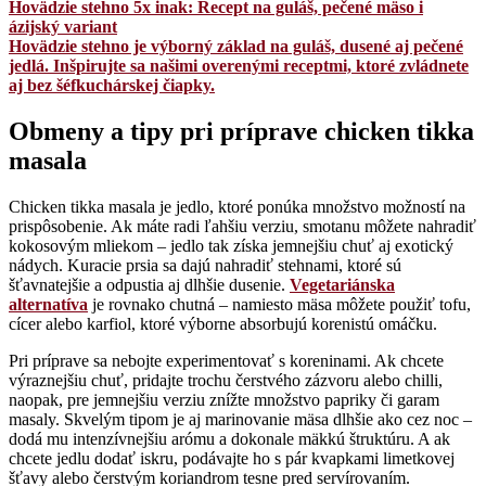
Hovädzie stehno 5x inak: Recept na guláš, pečené mäso i
ázijský variant
Hovädzie stehno je výborný základ na guláš, dusené aj pečené
jedlá. Inšpirujte sa našimi overenými receptmi, ktoré zvládnete
aj bez šéfkuchárskej čiapky.
Obmeny a tipy pri príprave chicken tikka
masala
Chicken tikka masala je jedlo, ktoré ponúka množstvo možností na
prispôsobenie. Ak máte radi ľahšiu verziu, smotanu môžete nahradiť
kokosovým mliekom – jedlo tak získa jemnejšiu chuť aj exotický
nádych. Kuracie prsia sa dajú nahradiť stehnami, ktoré sú
šťavnatejšie a odpustia aj dlhšie dusenie.
Vegetariánska
alternatíva
je rovnako chutná – namiesto mäsa môžete použiť tofu,
cícer alebo karfiol, ktoré výborne absorbujú korenistú omáčku.
Pri príprave sa nebojte experimentovať s koreninami. Ak chcete
výraznejšiu chuť, pridajte trochu čerstvého zázvoru alebo chilli,
naopak, pre jemnejšiu verziu znížte množstvo papriky či garam
masaly. Skvelým tipom je aj marinovanie mäsa dlhšie ako cez noc –
dodá mu intenzívnejšiu arómu a dokonale mäkkú štruktúru. A ak
chcete jedlu dodať iskru, podávajte ho s pár kvapkami limetkovej
šťavy alebo čerstvým koriandrom tesne pred servírovaním.