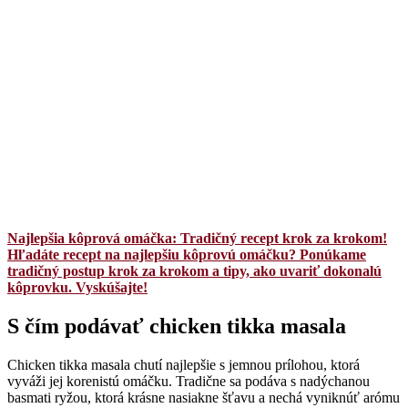
Najlepšia kôprová omáčka: Tradičný recept krok za krokom!
Hľadáte recept na najlepšiu kôprovú omáčku? Ponúkame
tradičný postup krok za krokom a tipy, ako uvariť dokonalú
kôprovku. Vyskúšajte!
S čím podávať chicken tikka masala
Chicken tikka masala chutí najlepšie s jemnou prílohou, ktorá
vyváži jej korenistú omáčku. Tradične sa podáva s nadýchanou
basmati ryžou, ktorá krásne nasiakne šťavu a nechá vyniknúť arómu