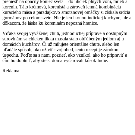
preniesť na opačný koniec sveta – do uličiek plných vôní, farieb a
korenín. Táto krémová, korenistá a zároveň jemná kombinácia
kuracieho mäsa a paradajkovo-smotanovej omáčky si získala srdcia
gurmánov po celom svete. Nie je len ikonou indickej kuchyne, ale aj
dôkazom, že láska ku koreninám nepozná hranice.
Vďaka svojej vyváženej chuti, jednoduchej príprave a dostupným
surovinám sa chicken tikka masala stalo obľúbeným jedlom aj u
domácich kuchárov. Či už milujete orientálne chute, alebo len
hľadáte spôsob, ako oživiť svoj obed, tento recept je zárukou
úspechu. Poďte sa s nami pozrieť, ako vznikol, ako ho pripraviť a
čím ho doplniť, aby ste si doma vyčarovali kúsok Indie.
Reklama