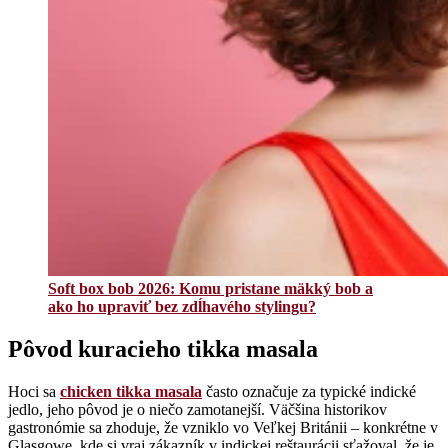
Soft box bob 2026: Komu pristane mäkký bob a
ako ho upraviť bez zdĺhavého stylingu?
Pôvod kuracieho tikka masala
Hoci sa
chicken tikka masala
často označuje za typické indické
jedlo, jeho pôvod je o niečo zamotanejší. Väčšina historikov
gastronómie sa zhoduje, že vzniklo vo Veľkej Británii – konkrétne v
Glasgowe, kde si vraj zákazník v indickej reštaurácii sťažoval, že je