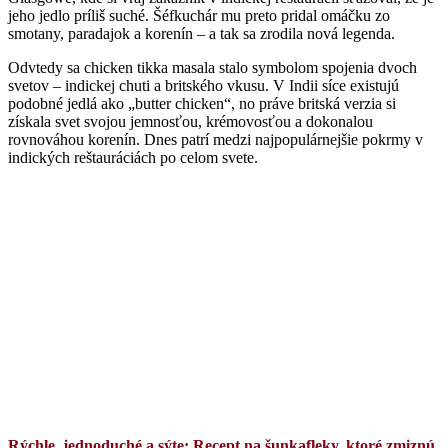
jeho jedlo príliš suché. Šéfkuchár mu preto pridal omáčku zo
smotany, paradajok a korenín – a tak sa zrodila nová legenda.
Odvtedy sa chicken tikka masala stalo symbolom spojenia dvoch
svetov – indickej chuti a britského vkusu. V Indii síce existujú
podobné jedlá ako „butter chicken“, no práve britská verzia si
získala svet svojou jemnosťou, krémovosťou a dokonalou
rovnováhou korenín. Dnes patrí medzi najpopulárnejšie pokrmy v
indických reštauráciách po celom svete.
Rýchle, jednoduché a sýte: Recept na šunkafleky, ktoré zmiznú