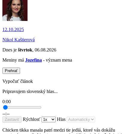
12.10.2025
Nikol Kaštierová
Dnes je
štvrtok
, 06.08.2026
Meniny má
Jozefína
- význam mena
Prehrať
Vypočuť článok
Pripravujem slovenský hlas...
0:00
--:--
Rýchlosť
Hlas
Zastaviť
Chicken tikka masala patrí medzi tie jedlá, ktoré vás dokážu