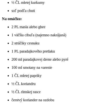
½ ČL mletej kurkumy
soľ podľa chuti
Na omáčku:
2 PL masla alebo ghee
1 väčšia cibuľa (najemno nakrájaná)
2 strúčiky cesnaku
1 PL paradajkového pretlaku
200 ml paradajkovej drene alebo pyré
100 ml smotany na varenie
1 ČL mletej papriky
½ ČL koriandru
½ ČL rímskej rasce
čerstvý koriander na ozdobu