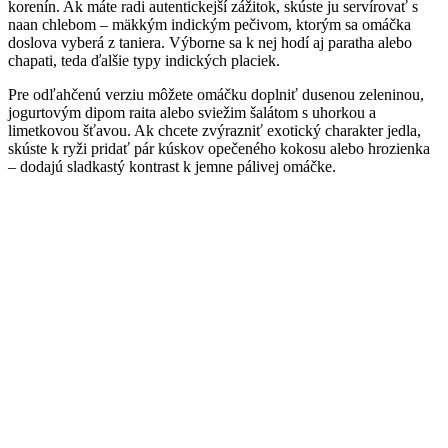
korenín. Ak máte radi autentickejší zážitok, skúste ju servírovať s
naan chlebom – mäkkým indickým pečivom, ktorým sa omáčka
doslova vyberá z taniera. Výborne sa k nej hodí aj paratha alebo
chapati, teda ďalšie typy indických placiek.
Pre odľahčenú verziu môžete omáčku doplniť dusenou zeleninou,
jogurtovým dipom raita alebo sviežim šalátom s uhorkou a
limetkovou šťavou. Ak chcete zvýrazniť exotický charakter jedla,
skúste k ryži pridať pár kúskov opečeného kokosu alebo hrozienka
– dodajú sladkastý kontrast k jemne pálivej omáčke.