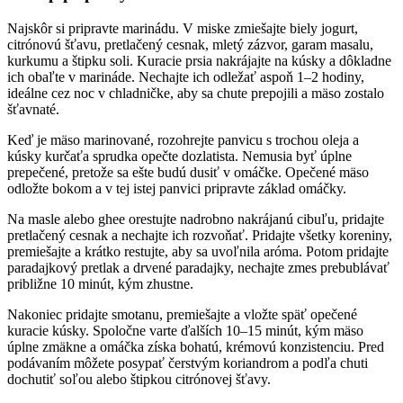
Najskôr si pripravte marinádu. V miske zmiešajte biely jogurt,
citrónovú šťavu, pretlačený cesnak, mletý zázvor, garam masalu,
kurkumu a štipku soli. Kuracie prsia nakrájajte na kúsky a dôkladne
ich obaľte v marináde. Nechajte ich odležať aspoň 1–2 hodiny,
ideálne cez noc v chladničke, aby sa chute prepojili a mäso zostalo
šťavnaté.
Keď je mäso marinované, rozohrejte panvicu s trochou oleja a
kúsky kurčaťa sprudka opečte dozlatista. Nemusia byť úplne
prepečené, pretože sa ešte budú dusiť v omáčke. Opečené mäso
odložte bokom a v tej istej panvici pripravte základ omáčky.
Na masle alebo ghee orestujte nadrobno nakrájanú cibuľu, pridajte
pretlačený cesnak a nechajte ich rozvoňať. Pridajte všetky koreniny,
premiešajte a krátko restujte, aby sa uvoľnila aróma. Potom pridajte
paradajkový pretlak a drvené paradajky, nechajte zmes prebublávať
približne 10 minút, kým zhustne.
Nakoniec pridajte smotanu, premiešajte a vložte späť opečené
kuracie kúsky. Spoločne varte ďalších 10–15 minút, kým mäso
úplne zmäkne a omáčka získa bohatú, krémovú konzistenciu. Pred
podávaním môžete posypať čerstvým koriandrom a podľa chuti
dochutiť soľou alebo štipkou citrónovej šťavy.