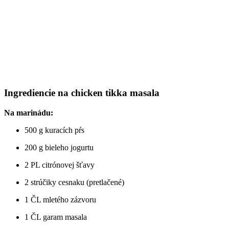
Ingrediencie na chicken tikka masala
Na marinádu:
500 g kuracích pŕs
200 g bieleho jogurtu
2 PL citrónovej šťavy
2 strúčiky cesnaku (pretlačené)
1 ČL mletého zázvoru
1 ČL garam masala