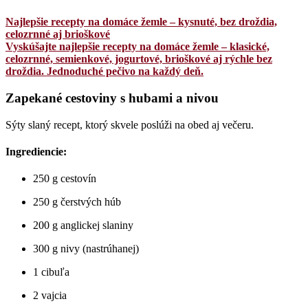
Najlepšie recepty na domáce žemle – kysnuté, bez droždia,
celozrnné aj brioškové
Vyskúšajte najlepšie recepty na domáce žemle – klasické,
celozrnné, semienkové, jogurtové, brioškové aj rýchle bez
droždia. Jednoduché pečivo na každý deň.
Zapekané cestoviny s hubami a nivou
Sýty slaný recept, ktorý skvele poslúži na obed aj večeru.
Ingrediencie:
250 g cestovín
250 g čerstvých húb
200 g anglickej slaniny
300 g nivy (nastrúhanej)
1 cibuľa
2 vajcia