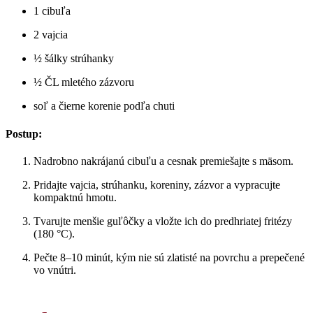
1 cibuľa
2 vajcia
½ šálky strúhanky
½ ČL mletého zázvoru
soľ a čierne korenie podľa chuti
Postup:
Nadrobno nakrájanú cibuľu a cesnak premiešajte s mäsom.
Pridajte vajcia, strúhanku, koreniny, zázvor a vypracujte
kompaktnú hmotu.
Tvarujte menšie guľôčky a vložte ich do predhriatej fritézy
(180 °C).
Pečte 8–10 minút, kým nie sú zlatisté na povrchu a prepečené
vo vnútri.