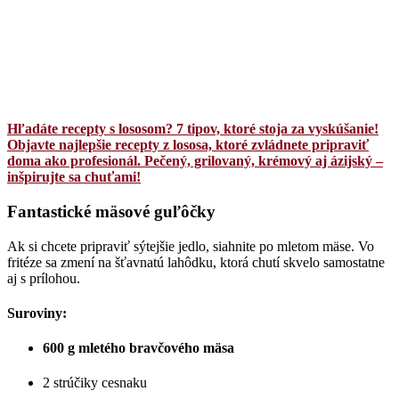
Hľadáte recepty s lososom? 7 tipov, ktoré stoja za vyskúšanie!
Objavte najlepšie recepty z lososa, ktoré zvládnete pripraviť
doma ako profesionál. Pečený, grilovaný, krémový aj ázijský –
inšpirujte sa chuťami!
Fantastické mäsové guľôčky
Ak si chcete pripraviť sýtejšie jedlo, siahnite po mletom mäse. Vo
fritéze sa zmení na šťavnatú lahôdku, ktorá chutí skvelo samostatne
aj s prílohou.
Suroviny:
600 g mletého bravčového mäsa
2 strúčiky cesnaku