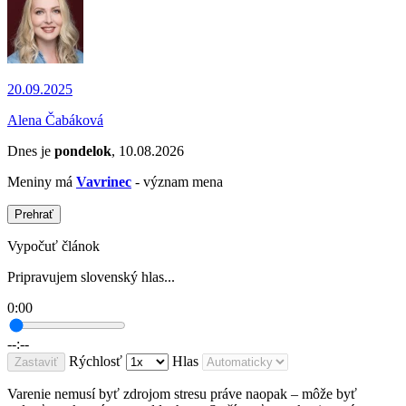
20.09.2025
Alena Čabáková
Dnes je
pondelok
, 10.08.2026
Meniny má
Vavrinec
- význam mena
Prehrať
Vypočuť článok
Pripravujem slovenský hlas...
0:00
--:--
Rýchlosť
Hlas
Zastaviť
Varenie nemusí byť zdrojom stresu práve naopak – môže byť