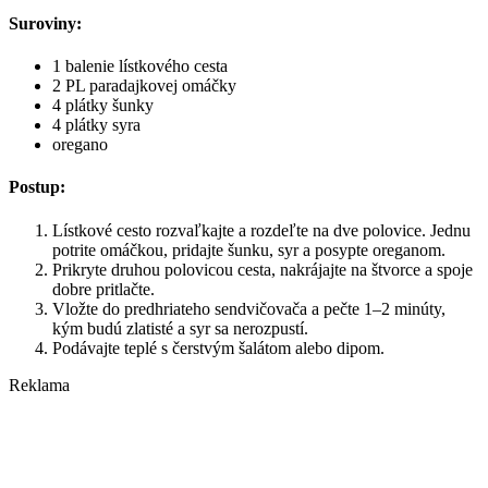
Suroviny:
1 balenie lístkového cesta
2 PL paradajkovej omáčky
4 plátky šunky
4 plátky syra
oregano
Postup:
Lístkové cesto rozvaľkajte a rozdeľte na dve polovice. Jednu
potrite omáčkou, pridajte šunku, syr a posypte oreganom.
Prikryte druhou polovicou cesta, nakrájajte na štvorce a spoje
dobre pritlačte.
Vložte do predhriateho sendvičovača a pečte 1–2 minúty,
kým budú zlatisté a syr sa nerozpustí.
Podávajte teplé s čerstvým šalátom alebo dipom.
Reklama