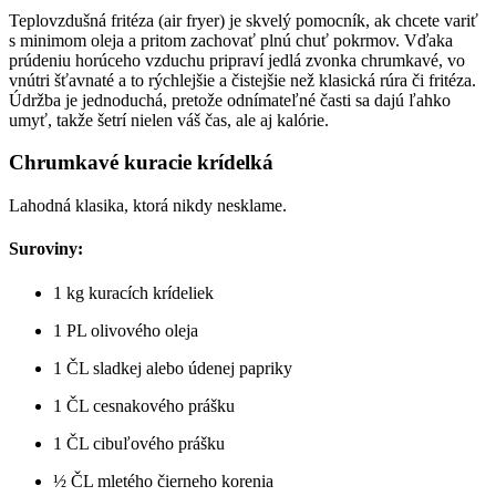
Teplovzdušná fritéza (air fryer) je skvelý pomocník, ak chcete variť
s minimom oleja a pritom zachovať plnú chuť pokrmov. Vďaka
prúdeniu horúceho vzduchu pripraví jedlá zvonka chrumkavé, vo
vnútri šťavnaté a to rýchlejšie a čistejšie než klasická rúra či fritéza.
Údržba je jednoduchá, pretože odnímateľné časti sa dajú ľahko
umyť, takže šetrí nielen váš čas, ale aj kalórie.
Chrumkavé kuracie krídelká
Lahodná klasika, ktorá nikdy nesklame.
Suroviny:
1 kg kuracích krídeliek
1 PL olivového oleja
1 ČL sladkej alebo údenej papriky
1 ČL cesnakového prášku
1 ČL cibuľového prášku
½ ČL mletého čierneho korenia