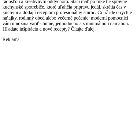
radosťou a kreatívnym oddychom. Stačí mať po ruke tie správne
kuchynské spotrebiče, ktoré uľahčia prípravu jedál, skrátia čas v
kuchyni a dodajú receptom profesionálny šmrnc. Či už ide o rýchle
raňajky, rodinný obed alebo večerné pečenie, moderní pomocníci
vám umožnia variť chutne, jednoducho a s minimálnou námahou.
Hľadáte inšpiráciu a nové recepty? Čítajte ďalej.
Reklama