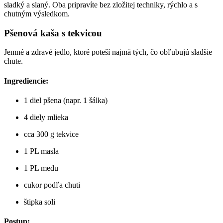
sladký a slaný. Oba pripravíte bez zložitej techniky, rýchlo a s
chutným výsledkom.
Pšenová kaša s tekvicou
Jemné a zdravé jedlo, ktoré poteší najmä tých, čo obľubujú sladšie
chute.
Ingrediencie:
1 diel pšena (napr. 1 šálka)
4 diely mlieka
cca 300 g tekvice
1 PL masla
1 PL medu
cukor podľa chuti
štipka soli
Postup: