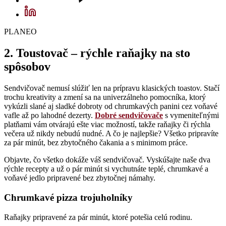
PLANEO
2. Toustovač – rýchle raňajky na sto
spôsobov
Sendvičovač nemusí slúžiť len na prípravu klasických toastov. Stačí
trochu kreativity a zmení sa na univerzálneho pomocníka, ktorý
vykúzli slané aj sladké dobroty od chrumkavých panini cez voňavé
vafle až po lahodné dezerty.
Dobré sendvičovače
s vymeniteľnými
platňami vám otvárajú ešte viac možností, takže raňajky či rýchla
večera už nikdy nebudú nudné. A čo je najlepšie? Všetko pripravíte
za pár minút, bez zbytočného čakania a s minimom práce.
Objavte, čo všetko dokáže váš sendvičovač. Vyskúšajte naše dva
rýchle recepty a už o pár minút si vychutnáte teplé, chrumkavé a
voňavé jedlo pripravené bez zbytočnej námahy.
Chrumkavé pizza trojuholníky
Raňajky pripravené za pár minút, ktoré potešia celú rodinu.