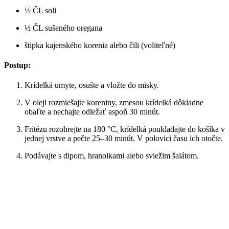
½ ČL soli
½ ČL sušeného oregana
štipka kajenského korenia alebo čili (voliteľné)
Postup:
Krídelká umyte, osušte a vložte do misky.
V oleji rozmiešajte koreniny, zmesou krídelká dôkladne
obaľte a nechajte odležať aspoň 30 minút.
Fritézu rozohrejte na 180 °C, krídelká poukladajte do košíka v
jednej vrstve a pečte 25–30 minút. V polovici času ich otočte.
Podávajte s dipom, hranolkami alebo sviežim šalátom.