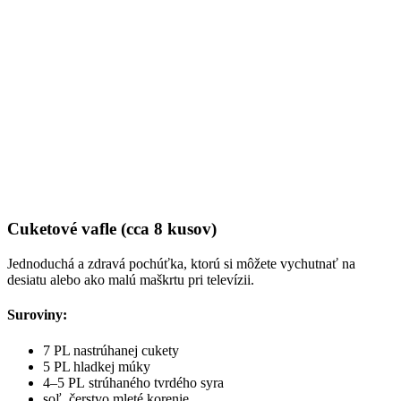
Cuketové vafle (cca 8 kusov)
Jednoduchá a zdravá pochúťka, ktorú si môžete vychutnať na
desiatu alebo ako malú maškrtu pri televízii.
Suroviny:
7 PL nastrúhanej cukety
5 PL hladkej múky
4–5 PL strúhaného tvrdého syra
soľ, čerstvo mleté korenie