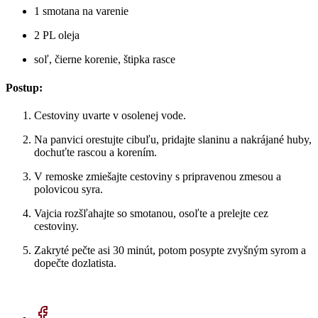
1 smotana na varenie
2 PL oleja
soľ, čierne korenie, štipka rasce
Postup:
Cestoviny uvarte v osolenej vode.
Na panvici orestujte cibuľu, pridajte slaninu a nakrájané huby,
dochuťte rascou a korením.
V remoske zmiešajte cestoviny s pripravenou zmesou a
polovicou syra.
Vajcia rozšľahajte so smotanou, osoľte a prelejte cez
cestoviny.
Zakryté pečte asi 30 minút, potom posypte zvyšným syrom a
dopečte dozlatista.