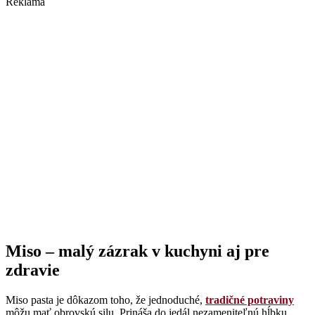
Reklama
Miso – malý zázrak v kuchyni aj pre
zdravie
Miso pasta je dôkazom toho, že jednoduché,
tradičné potraviny
môžu mať obrovskú silu. Prináša do jedál nezameniteľnú hĺbku