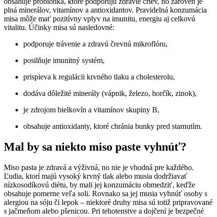
obsahuje probiotiká, ktoré podporujú zdravie čriev, no zároveň je
plná minerálov, vitamínov a antioxidantov. Pravidelná konzumácia
misa môže mať pozitívny vplyv na imunitu, energiu aj celkovú
vitalitu. Účinky misa sú nasledovné:
podporuje trávenie a zdravú črevnú mikroflóru,
posilňuje imunitný systém,
prispieva k regulácii krvného tlaku a cholesterolu,
dodáva dôležité minerály (vápnik, železo, horčík, zinok),
je zdrojom bielkovín a vitamínov skupiny B,
obsahuje antioxidanty, ktoré chránia bunky pred starnutím.
Mal by sa niekto miso paste vyhnúť?
Miso pasta je zdravá a výživná, no nie je vhodná pre každého.
Ľudia, ktorí majú vysoký krvný tlak alebo musia dodržiavať
nízkosodíkovú diétu, by mali jej konzumáciu obmedziť, keďže
obsahuje pomerne veľa soli. Rovnako sa jej musia vyhnúť osoby s
alergiou na sóju či lepok – niektoré druhy misa sú totiž pripravované
s jačmeňom alebo pšenicou. Pri tehotenstve a dojčení je bezpečné