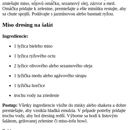
zmiešajte miso, sójovú omáčku, sezamový olej, zázvor a med.
Omáčku pridajte k zelenine, premiešajte a ešte minútku restujte, aby
sa chute spojili. Podávajte s jazmínovou alebo basmati ryžou.
Miso dresing na šalát
Ingrediencie:
1 lyžica bieleho miso
1 lyžica ryžového octu
2 lyžice olivového alebo sezamového oleja
1 lyžička medu alebo agávového sirupu
1 lyžička horčice
trochu vody na zriedenie
Postup:
Všetky ingrediencie vložte do misky alebo shakera a dobre
premiešajte, aby vznikla hladká emulzia. V prípade potreby pridajte
trochu vody, aby bol dresing redší. Výborne sa hodí k listovým
šalátom, grilovanej zelenine či miso-tofu bowl.