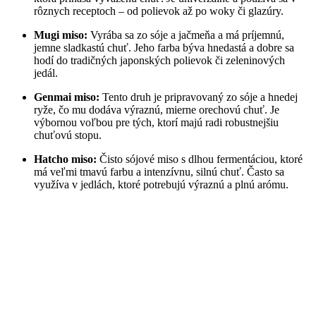
rôznych receptoch – od polievok až po woky či glazúry.
Mugi miso:
Vyrába sa zo sóje a jačmeňa a má príjemnú,
jemne sladkastú chuť. Jeho farba býva hnedastá a dobre sa
hodí do tradičných japonských polievok či zeleninových
jedál.
Genmai miso:
Tento druh je pripravovaný zo sóje a hnedej
ryže, čo mu dodáva výraznú, mierne orechovú chuť. Je
výbornou voľbou pre tých, ktorí majú radi robustnejšiu
chuťovú stopu.
Hatcho miso:
Čisto sójové miso s dlhou fermentáciou, ktoré
má veľmi tmavú farbu a intenzívnu, silnú chuť. Často sa
využíva v jedlách, ktoré potrebujú výraznú a plnú arómu.