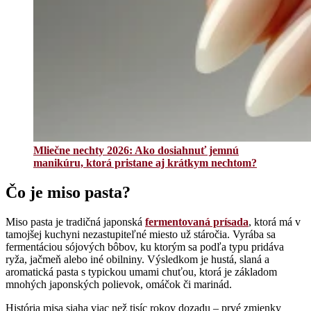
Mliečne nechty 2026: Ako dosiahnuť jemnú
manikúru, ktorá pristane aj krátkym nechtom?
Čo je miso pasta?
Miso pasta je tradičná japonská
fermentovaná prísada
, ktorá má v
tamojšej kuchyni nezastupiteľné miesto už stáročia. Vyrába sa
fermentáciou sójových bôbov, ku ktorým sa podľa typu pridáva
ryža, jačmeň alebo iné obilniny. Výsledkom je hustá, slaná a
aromatická pasta s typickou umami chuťou, ktorá je základom
mnohých japonských polievok, omáčok či marinád.
História misa siaha viac než tisíc rokov dozadu – prvé zmienky