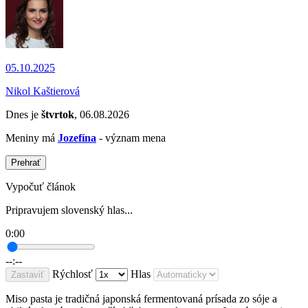
05.10.2025
Nikol Kaštierová
Dnes je
štvrtok
, 06.08.2026
Meniny má
Jozefína
- význam mena
Prehrať
Vypočuť článok
Pripravujem slovenský hlas...
0:00
--:--
Rýchlosť
Hlas
Zastaviť
Miso pasta je tradičná japonská fermentovaná prísada zo sóje a