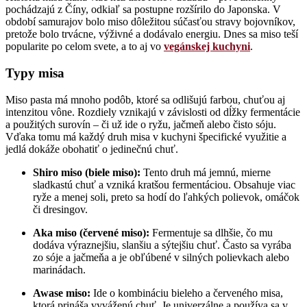
pochádzajú z Číny, odkiaľ sa postupne rozšírilo do Japonska. V
období samurajov bolo miso dôležitou súčasťou stravy bojovníkov,
pretože bolo trvácne, výživné a dodávalo energiu. Dnes sa miso teší
popularite po celom svete, a to aj vo
vegánskej kuchyni
.
Typy misa
Miso pasta má mnoho podôb, ktoré sa odlišujú farbou, chuťou aj
intenzitou vône. Rozdiely vznikajú v závislosti od dĺžky fermentácie
a použitých surovín – či už ide o ryžu, jačmeň alebo čisto sóju.
Vďaka tomu má každý druh misa v kuchyni špecifické využitie a
jedlá dokáže obohatiť o jedinečnú chuť.
Shiro miso (biele miso):
Tento druh má jemnú, mierne
sladkastú chuť a vzniká kratšou fermentáciou. Obsahuje viac
ryže a menej soli, preto sa hodí do ľahkých polievok, omáčok
či dresingov.
Aka miso (červené miso):
Fermentuje sa dlhšie, čo mu
dodáva výraznejšiu, slanšiu a sýtejšiu chuť. Často sa vyrába
zo sóje a jačmeňa a je obľúbené v silných polievkach alebo
marinádach.
Awase miso:
Ide o kombináciu bieleho a červeného misa,
ktorá prináša vyváženú chuť. Je univerzálne a používa sa v