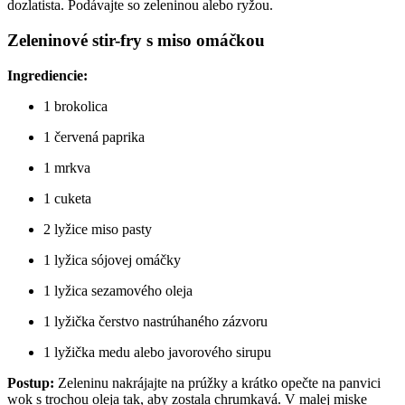
dozlatista. Podávajte so zeleninou alebo ryžou.
Zeleninové stir-fry s miso omáčkou
Ingrediencie:
1 brokolica
1 červená paprika
1 mrkva
1 cuketa
2 lyžice miso pasty
1 lyžica sójovej omáčky
1 lyžica sezamového oleja
1 lyžička čerstvo nastrúhaného zázvoru
1 lyžička medu alebo javorového sirupu
Postup:
Zeleninu nakrájajte na prúžky a krátko opečte na panvici
wok s trochou oleja tak, aby zostala chrumkavá. V malej miske