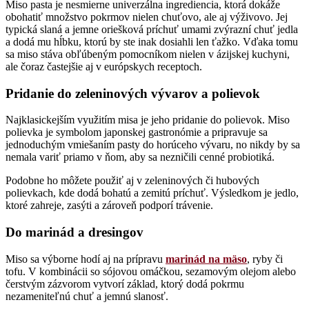
Miso pasta je nesmierne univerzálna ingrediencia, ktorá dokáže
obohatiť množstvo pokrmov nielen chuťovo, ale aj výživovo. Jej
typická slaná a jemne oriešková príchuť umami zvýrazní chuť jedla
a dodá mu hĺbku, ktorú by ste inak dosiahli len ťažko. Vďaka tomu
sa miso stáva obľúbeným pomocníkom nielen v ázijskej kuchyni,
ale čoraz častejšie aj v európskych receptoch.
Pridanie do zeleninových vývarov a polievok
Najklasickejším využitím misa je jeho pridanie do polievok. Miso
polievka je symbolom japonskej gastronómie a pripravuje sa
jednoduchým vmiešaním pasty do horúceho vývaru, no nikdy by sa
nemala variť priamo v ňom, aby sa nezničili cenné probiotiká.
Podobne ho môžete použiť aj v zeleninových či hubových
polievkach, kde dodá bohatú a zemitú príchuť. Výsledkom je jedlo,
ktoré zahreje, zasýti a zároveň podporí trávenie.
Do marinád a dresingov
Miso sa výborne hodí aj na prípravu
marinád na mäso
, ryby či
tofu. V kombinácii so sójovou omáčkou, sezamovým olejom alebo
čerstvým zázvorom vytvorí základ, ktorý dodá pokrmu
nezameniteľnú chuť a jemnú slanosť.