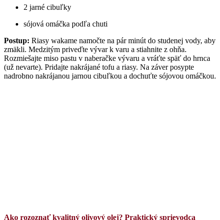
2 jarné cibuľky
sójová omáčka podľa chuti
Postup:
Riasy wakame namočte na pár minút do studenej vody, aby
zmäkli. Medzitým priveďte vývar k varu a stiahnite z ohňa.
Rozmiešajte miso pastu v naberačke vývaru a vráťte späť do hrnca
(už nevarte). Pridajte nakrájané tofu a riasy. Na záver posypte
nadrobno nakrájanou jarnou cibuľkou a dochuťte sójovou omáčkou.
Ako rozoznať kvalitný olivový olej? Praktický sprievodca