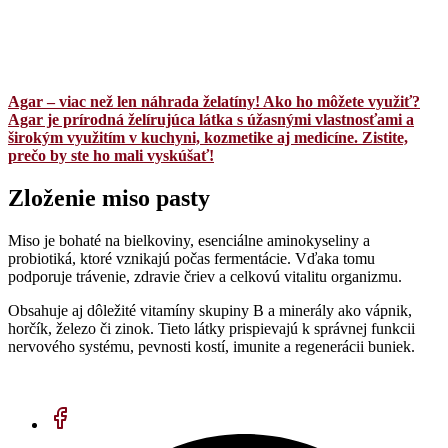
Agar – viac než len náhrada želatíny! Ako ho môžete využiť?
Agar je prírodná želírujúca látka s úžasnými vlastnosťami a
širokým využitím v kuchyni, kozmetike aj medicíne. Zistite,
prečo by ste ho mali vyskúšať!
Zloženie miso pasty
Miso je bohaté na bielkoviny, esenciálne aminokyseliny a
probiotiká, ktoré vznikajú počas fermentácie. Vďaka tomu
podporuje trávenie, zdravie čriev a celkovú vitalitu organizmu.
Obsahuje aj dôležité vitamíny skupiny B a minerály ako vápnik,
horčík, železo či zinok. Tieto látky prispievajú k správnej funkcii
nervového systému, pevnosti kostí, imunite a regenerácii buniek.