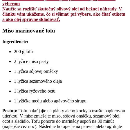
výberom
Naučte sa rozlíšiť skutočný olivový olej od bežnej náhrady. V
článku vám ukážeme, čo si všímať pri výbere, ako čítať etiketu
a ako olej správne skladovať.
Miso marinované tofu
Ingrediencie:
200 g tofu
2 lyžice miso pasty
1 lyžica sójovej omáčky
1 lyžica sezamového oleja
1 lyžica ryžového octu
1 lyžička medu alebo agávového sirupu
Postup:
Tofu nakrájajte na plátky alebo kocky a osušte papierovou
utierkou. V mise zmiešajte miso, sójovú omáčku, sezamový olej,
ocot a sladidlo. Tofu ponorte do marinády aspoň na 30 minút
(najlepšie cez noc). Následne ho opečte na panvici alebo ugrilujte