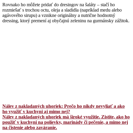
Rovnako ho môžete pridať do dresingov na šaláty – stačí ho
rozmiešať s trochou octu, oleja a sladidla (napríklad medu alebo
agávového sirupu) a vznikne originálny a nutrične hodnotný
dressing, ktorý premení aj obyčajnú zeleninu na gurmánsky zážitok.
Nálev z nakladaných uhoriek: Prečo ho nikdy nevyliať a ako
ho využiť v kuchyni aj mimo nej?
Nálev z nakladaných uhoriek má široké využitie. Zistite, ako ho
použiť v kuchyni na polievky, marinády či pečenie, a mimo nej
na čistenie alebo zaváranie.