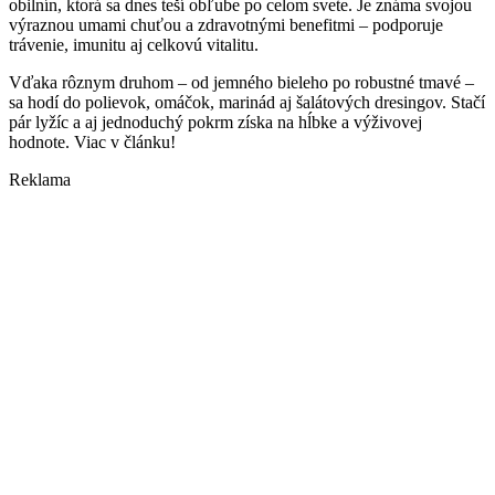
obilnín, ktorá sa dnes teší obľube po celom svete. Je známa svojou
výraznou umami chuťou a zdravotnými benefitmi – podporuje
trávenie, imunitu aj celkovú vitalitu.
Vďaka rôznym druhom – od jemného bieleho po robustné tmavé –
sa hodí do polievok, omáčok, marinád aj šalátových dresingov. Stačí
pár lyžíc a aj jednoduchý pokrm získa na hĺbke a výživovej
hodnote. Viac v článku!
Reklama