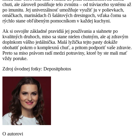
chuti, ale zároveň posilňuje telo zvnútra – od tráviaceho systému až
po imunitu. Jej univerzálnosť umožňuje využiť ju v polievkach,
omáčkach, marinádach či šalátových dresingoch, vďaka čomu sa
rýchlo stane obľúbeným pomocníkom v každej kuchyni.
Ak si osvojíte základné pravidlá jej používania a siahnete po
kvalitných druhoch, miso sa stane nielen chutným, ale aj zdravým
doplnkom vášho jedálnička. Malá lyžička tejto pasty dokáže
obohatiť pokrm o komplexnú chuť, a pritom podporiť vaše zdravie.
Preto sa miso právom radí medzi potraviny, ktoré by ste mali mať
vždy poruke.
Zdroj úvodnej fotky: Depositphotos
O autorovi