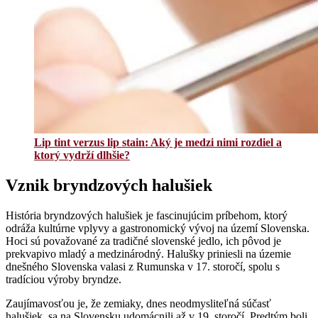
Lip tint verzus lip stain: Aký je medzi nimi rozdiel a
ktorý vydrží dlhšie?
Vznik bryndzových halušiek
História bryndzových halušiek je fascinujúcim príbehom, ktorý
odráža kultúrne vplyvy a gastronomický vývoj na území Slovenska.
Hoci sú považované za tradičné slovenské jedlo, ich pôvod je
prekvapivo mladý a medzinárodný. Halušky priniesli na územie
dnešného Slovenska valasi z Rumunska v 17. storočí, spolu s
tradíciou výroby bryndze.
Zaujímavosťou je, že zemiaky, dnes neodmysliteľná súčasť
halušiek, sa na Slovensku udomácnili až v 19. storočí. Predtým boli