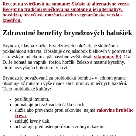
Recept na sviečkovú na smotane: Skúste aj alternatívne verzie
Recept na tradičnú sviečkovú na smotane a jej alternatívy:
hovädzia, bravčová, morčacia alebo vegetariánska verzia s
knedľou.
Zdravotné benefity bryndzových halušiek
Bryndza, hlavná zložka bryndzových halušiek, je skutočnou
pokladnicou zdravia. Obsahuje dvojnásobok bielkovín v porovnaní
s kravským mliekom a päťnásobne vyšší obsah
vitamínov B3
, C a
D. Je bohatá na vápnik, fosfor, horčík, železo a mastné kyseliny,
ktoré nezvyšujú cholesterol v krvi.
Bryndza je považovaná za probiotickú bombu - v jednom grame
obsahuje až miliardu vyše dvadsiatich druhov mliečnych baktérií.
Tieto probiotické kultúry:
posilňujú imunitu,
pomáhajú pri zažívacích ťažkostiach,
slúžia ako prevencia proti rakovine, najmä
rakovine hrubého
čreva
,
znižujú krvný tlak,
ochraňujú pred osteoporózou a zubným kazom.