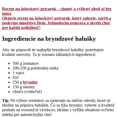
Recept na šošovicový prívarok – chutný a výživný obed aj bez
mäsa
Objavte recept na šošovicový prívarok, ktorý zahreje, zasýti a
poskytne množstvo živín. Jednoduchá príprava a skvelá chuť
pre každú príležitosť!
Ingrediencie na bryndzové halušky
Aby ste pripravili tie najlepšie bryndzové halušky, potrebujete
kvalitné suroviny. Tu je zoznam základných ingrediencií:
500 g zemiakov
200-250 g polohrubej múky
1 vajce
Soľ
250 g
bryndze
150 g slaniny
cibuľa (voliteľné)
Tip
: Pri výbere zemiakov sa zamerajte na múčne odrody, ktoré sú
ideálne na prípravu halušiek. Čo sa týka bryndze, vyberte si kvalitný
produkt od overených výrobcov, ideálne s vyšším obsahom ovčieho
mlieka pre autentickejšiu chuť.