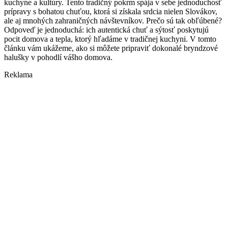
kuchyne a kultúry. Tento tradičný pokrm spája v sebe jednoduchosť
prípravy s bohatou chuťou, ktorá si získala srdcia nielen Slovákov,
ale aj mnohých zahraničných návštevníkov. Prečo sú tak obľúbené?
Odpoveď je jednoduchá: ich autentická chuť a sýtosť poskytujú
pocit domova a tepla, ktorý hľadáme v tradičnej kuchyni. V tomto
článku vám ukážeme, ako si môžete pripraviť dokonalé bryndzové
halušky v pohodlí vášho domova.
Reklama