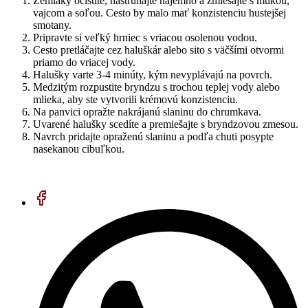
Zemiaky očistite, nastrúhajte najemno a zmiešajte s múkou,
vajcom a soľou. Cesto by malo mať konzistenciu hustejšej
smotany.
Pripravte si veľký hrniec s vriacou osolenou vodou.
Cesto pretláčajte cez haluškár alebo sito s väčšími otvormi
priamo do vriacej vody.
Halušky varte 3-4 minúty, kým nevyplávajú na povrch.
Medzitým rozpustite bryndzu s trochou teplej vody alebo
mlieka, aby ste vytvorili krémovú konzistenciu.
Na panvici opražte nakrájanú slaninu do chrumkava.
Uvarené halušky scedíte a premiešajte s bryndzovou zmesou.
Navrch pridajte opraženú slaninu a podľa chuti posypte
nasekanou cibuľkou.