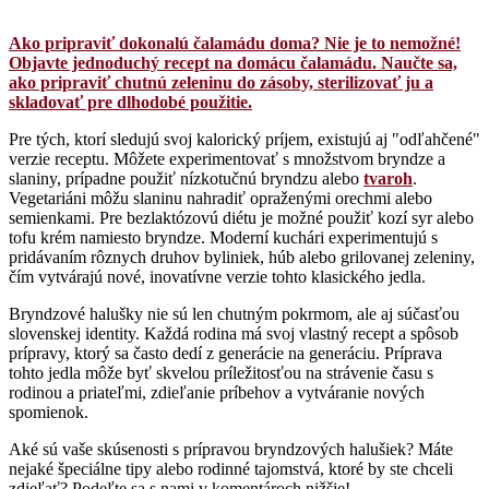
Ako pripraviť dokonalú čalamádu doma? Nie je to nemožné!
Objavte jednoduchý recept na domácu čalamádu. Naučte sa,
ako pripraviť chutnú zeleninu do zásoby, sterilizovať ju a
skladovať pre dlhodobé použitie.
Pre tých, ktorí sledujú svoj kalorický príjem, existujú aj "odľahčené"
verzie receptu. Môžete experimentovať s množstvom bryndze a
slaniny, prípadne použiť nízkotučnú bryndzu alebo
tvaroh
.
Vegetariáni môžu slaninu nahradiť opraženými orechmi alebo
semienkami. Pre bezlaktózovú diétu je možné použiť kozí syr alebo
tofu krém namiesto bryndze. Moderní kuchári experimentujú s
pridávaním rôznych druhov byliniek, húb alebo grilovanej zeleniny,
čím vytvárajú nové, inovatívne verzie tohto klasického jedla.
Bryndzové halušky nie sú len chutným pokrmom, ale aj súčasťou
slovenskej identity. Každá rodina má svoj vlastný recept a spôsob
prípravy, ktorý sa často dedí z generácie na generáciu. Príprava
tohto jedla môže byť skvelou príležitosťou na strávenie času s
rodinou a priateľmi, zdieľanie príbehov a vytváranie nových
spomienok.
Aké sú vaše skúsenosti s prípravou bryndzových halušiek? Máte
nejaké špeciálne tipy alebo rodinné tajomstvá, ktoré by ste chceli
zdieľať? Podeľte sa s nami v komentároch nižšie!