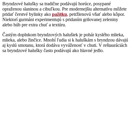
Bryndzové halušky sa tradične podávajú horúce, posypané
opraženou slaninou a cibuľkou. Pre modernejšiu alternatívu môžete
pridať čerstvé bylinky ako
pažítku
, petržlenovú vňať alebo kôpor.
Niektorí gurmáni experimentujú s pridaním grilovanej zeleniny
alebo húb pre extra chuť a textúru.
Častým doplnkom bryndzových halušiek je pohár kyslého mlieka,
mlieka, alebo žinčice. Mnohí ľudia si k haluškám s bryndzou dávajú
aj kyslú smotanu, ktorá dodáva vyváženosť v chuti. V reštauráciách
sa bryndzové halušky často podávajú ako hlavné jedlo.