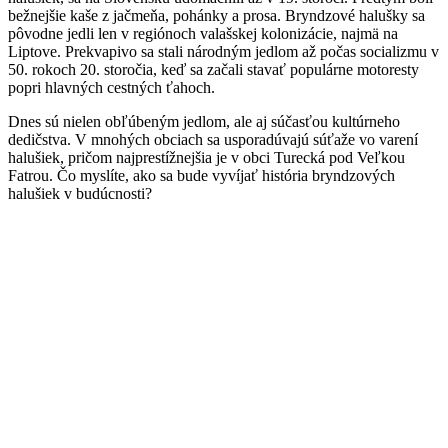
bežnejšie kaše z jačmeňa, pohánky a prosa. Bryndzové halušky sa
pôvodne jedli len v regiónoch valašskej kolonizácie, najmä na
Liptove. Prekvapivo sa stali národným jedlom až počas socializmu v
50. rokoch 20. storočia, keď sa začali stavať populárne motoresty
popri hlavných cestných ťahoch.
Dnes sú nielen obľúbeným jedlom, ale aj súčasťou kultúrneho
dedičstva. V mnohých obciach sa usporadúvajú súťaže vo varení
halušiek, pričom najprestížnejšia je v obci Turecká pod Veľkou
Fatrou. Čo myslíte, ako sa bude vyvíjať história bryndzových
halušiek v budúcnosti?