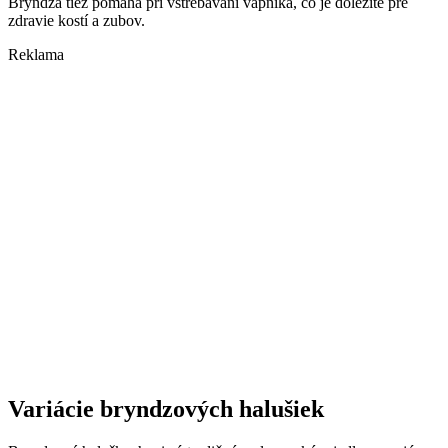
Bryndza tiež pomáha pri vstrebávaní vápnika, čo je dôležité pre
zdravie kostí a zubov.
Reklama
Variácie bryndzových halušiek