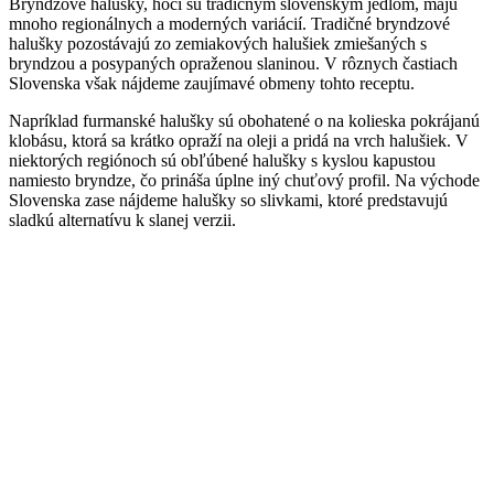
Bryndzové halušky, hoci sú tradičným slovenským jedlom, majú
mnoho regionálnych a moderných variácií. Tradičné bryndzové
halušky pozostávajú zo zemiakových halušiek zmiešaných s
bryndzou a posypaných opraženou slaninou. V rôznych častiach
Slovenska však nájdeme zaujímavé obmeny tohto receptu.
Napríklad furmanské halušky sú obohatené o na kolieska pokrájanú
klobásu, ktorá sa krátko opraží na oleji a pridá na vrch halušiek. V
niektorých regiónoch sú obľúbené halušky s kyslou kapustou
namiesto bryndze, čo prináša úplne iný chuťový profil. Na východe
Slovenska zase nájdeme halušky so slivkami, ktoré predstavujú
sladkú alternatívu k slanej verzii.