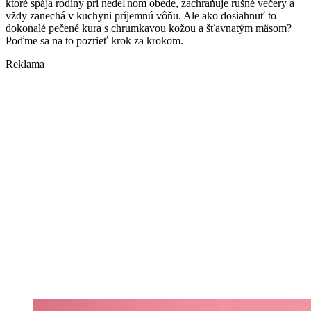
ktoré spája rodiny pri nedeľnom obede, zachraňuje rušné večery a
vždy zanechá v kuchyni príjemnú vôňu. Ale ako dosiahnuť to
dokonalé pečené kura s chrumkavou kožou a šťavnatým mäsom?
Poďme sa na to pozrieť krok za krokom.
Reklama