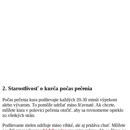
2. Starostlivosť o kurča počas pečenia
Počas pečenia kura podlievajte každých 20-30 minút výpekom
alebo vývarom. To pomôže udržať mäso šťavnaté. Ak chcete,
môžete kura v polovici pečenia otočiť, aby sa rovnomerne opieklo
zo všetkých strán.
Podlievanie nielen udržuje mäso vlhké, ale aj pridáva chuť. Môžete