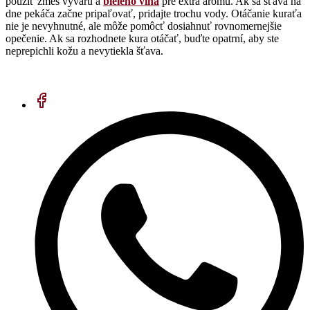
použiť zmes vývaru a
bieleho vína
pre extra arómu. Ak sa šťava na
dne pekáča začne pripaľovať, pridajte trochu vody. Otáčanie kuraťa
nie je nevyhnutné, ale môže pomôcť dosiahnuť rovnomernejšie
opečenie. Ak sa rozhodnete kura otáčať, buďte opatrní, aby ste
neprepichli kožu a nevytiekla šťava.