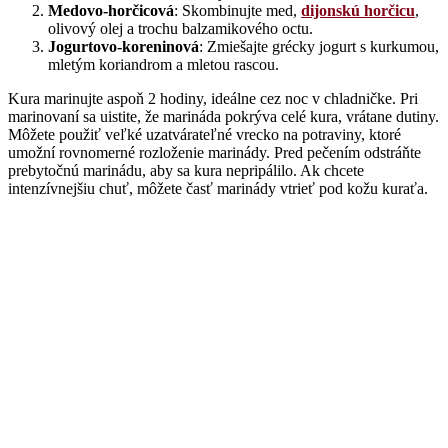
Medovo-horčicová
: Skombinujte med,
dijonskú horčicu
,
olivový olej a trochu balzamikového octu.
Jogurtovo-koreninová
: Zmiešajte grécky jogurt s kurkumou,
mletým koriandrom a mletou rascou.
Kura marinujte aspoň 2 hodiny, ideálne cez noc v chladničke. Pri
marinovaní sa uistite, že marináda pokrýva celé kura, vrátane dutiny.
Môžete použiť veľké uzatvárateľné vrecko na potraviny, ktoré
umožní rovnomerné rozloženie marinády. Pred pečením odstráňte
prebytočnú marinádu, aby sa kura nepripálilo. Ak chcete
intenzívnejšiu chuť, môžete časť marinády vtrieť pod kožu kuraťa.