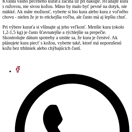
Kvalita vášho pečeného kuraťa začína už pri nákupe. Hľadajte kura
s ružovou, nie sivou kožou. Mäso by malo byť pevné na dotyk, nie
mäkké. Ak máte možnosť, vyberte si bio kura alebo kura z voľného
chovu - nielen že je to etickejšia voľba, ale často má aj lepšiu chuť.
Pri výbere kuraťa si všímajte aj jeho veľkosť. Menšie kura (okolo
1,2-1,5 kg) je často šťavnatejšie a rýchlejšie sa prepečie.
Skontrolujte dátum spotreby a uistite sa, že kura je čerstvé. Ak
plánujete kura piecť s kožou, vyberte také, ktoré má neporušenú
kožu bez trhliniek alebo chýbajúcich častí.