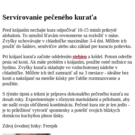
Servírovanie pečeného kuraťa
Pred krájaním nechajte kura odpočívať 10-15 minút prikryté
alobalom. To umožní šťavám rovnomerne sa rozložiť v mäse.
Zvyšky uchovávajte v chladničke maximálne 3-4 dni. Môžete ich
použiť do šalátov, sendvičov alebo ako základ pre kuraciu polievku.
Pri krájaní kuraťa začnite oddelením
stehien
a krídel. Potom odrežte
prsia od kosti. Ak máte problém s krájaním, použite ostré nožnice na
hydinu. Zvyšky kuraťa skladujte vo vzduchotesnej nádobe v
chladničke. Môžete ich tiež zamraziť až na 3 mesiace - ideálne bez
kosti a nakrájané na menšie kúsky pre ľahšie rozmrazovanie a
použitie.
S týmito tipmi a trikmi je príprava dokonalého pečeného kuraťa na
dosah ruky. Experimentujte s rôznymi marinádami a prílohami, aby
ste našli svoju obľúbenú kombináciu. Pečené kura nie je len jedlo -
je to príležitosť vytvoriť spomienky a potešiť svojich blízkych
domácou kuchyňou plnou lásky.
Zdroj úvodnej fotky: Freepik