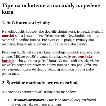
Tipy na ochutenie a marinády na pečené
kura
1. Soľ, korenie a bylinky
Najjednoduchší spôsob, ako docieliť chutné kura, je použiť kvalitnú
morskú soľ
a čerstvo mleté čierne korenie. Nezabudnite osoliť a
okoreniť aj vnútro kuraťa. Pre extra chuť pridajte bylinky ako
rozmarín, tymian alebo šalviu - či už sušené alebo čerstvé.
Pri solení buďte veľkorysí - kura potrebuje dostatok soli, aby bolo
chutné. Môžete použiť aj zmes korenia, ako je
provensálske
korenie
alebo zmesi na pečené kura. Ak máte radi cesnak, vložte
niekoľko celých strúčikov do dutiny kuraťa alebo pod kožu. Pre
extra arómu môžete do dutiny vložiť aj polovicu citróna alebo
pomaranča.
2. Špeciálne marinády pre extra zážitok
Ak chcete experimentovať, skúste tieto marinády:
Citrónovo-bylinková
: Zmiešajte olivový olej, citrónovú
šťavu, cesnak, rozmarín a tymián.