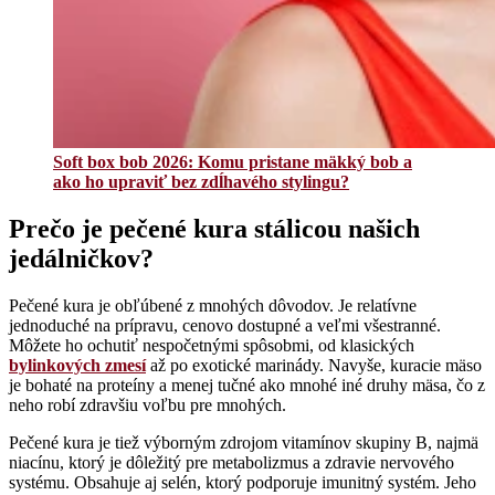
Soft box bob 2026: Komu pristane mäkký bob a
ako ho upraviť bez zdĺhavého stylingu?
Prečo je pečené kura stálicou našich
jedálničkov?
Pečené kura je obľúbené z mnohých dôvodov. Je relatívne
jednoduché na prípravu, cenovo dostupné a veľmi všestranné.
Môžete ho ochutiť nespočetnými spôsobmi, od klasických
bylinkových zmesí
až po exotické marinády. Navyše, kuracie mäso
je bohaté na proteíny a menej tučné ako mnohé iné druhy mäsa, čo z
neho robí zdravšiu voľbu pre mnohých.
Pečené kura je tiež výborným zdrojom vitamínov skupiny B, najmä
niacínu, ktorý je dôležitý pre metabolizmus a zdravie nervového
systému. Obsahuje aj selén, ktorý podporuje imunitný systém. Jeho