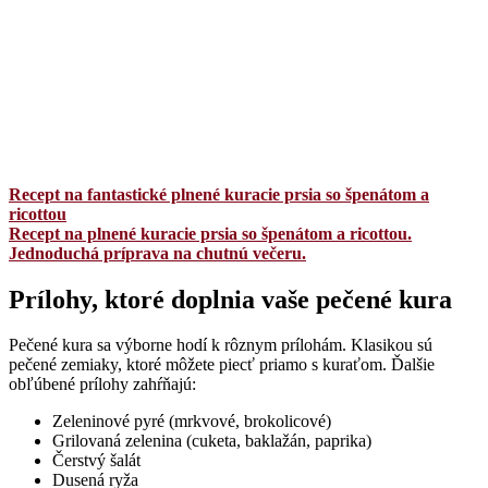
Recept na fantastické plnené kuracie prsia so špenátom a
ricottou
Recept na plnené kuracie prsia so špenátom a ricottou.
Jednoduchá príprava na chutnú večeru.
Prílohy, ktoré doplnia vaše pečené kura
Pečené kura sa výborne hodí k rôznym prílohám. Klasikou sú
pečené zemiaky, ktoré môžete piecť priamo s kuraťom. Ďalšie
obľúbené prílohy zahŕňajú:
Zeleninové pyré (mrkvové, brokolicové)
Grilovaná zelenina (cuketa, baklažán, paprika)
Čerstvý šalát
Dusená ryža