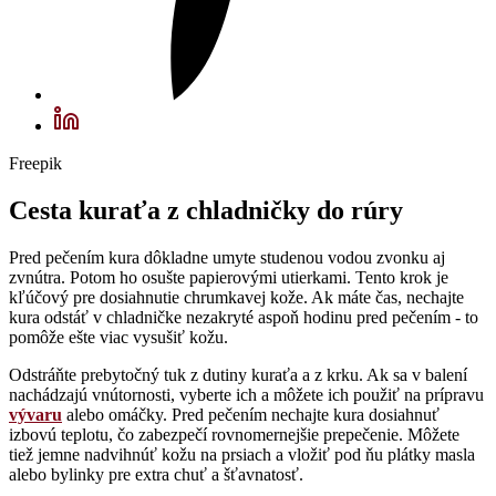
Freepik
Cesta kuraťa z chladničky do rúry
Pred pečením kura dôkladne umyte studenou vodou zvonku aj
zvnútra. Potom ho osušte papierovými utierkami. Tento krok je
kľúčový pre dosiahnutie chrumkavej kože. Ak máte čas, nechajte
kura odstáť v chladničke nezakryté aspoň hodinu pred pečením - to
pomôže ešte viac vysušiť kožu.
Odstráňte prebytočný tuk z dutiny kuraťa a z krku. Ak sa v balení
nachádzajú vnútornosti, vyberte ich a môžete ich použiť na prípravu
vývaru
alebo omáčky. Pred pečením nechajte kura dosiahnuť
izbovú teplotu, čo zabezpečí rovnomernejšie prepečenie. Môžete
tiež jemne nadvihnúť kožu na prsiach a vložiť pod ňu plátky masla
alebo bylinky pre extra chuť a šťavnatosť.