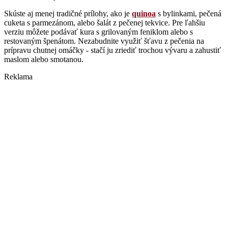
Skúste aj menej tradičné prílohy, ako je
quinoa
s bylinkami, pečená
cuketa s parmezánom, alebo šalát z pečenej tekvice. Pre ľahšiu
verziu môžete podávať kura s grilovaným feniklom alebo s
restovaným špenátom. Nezabudnite využiť šťavu z pečenia na
prípravu chutnej omáčky - stačí ju zriediť trochou vývaru a zahustiť
maslom alebo smotanou.
Reklama