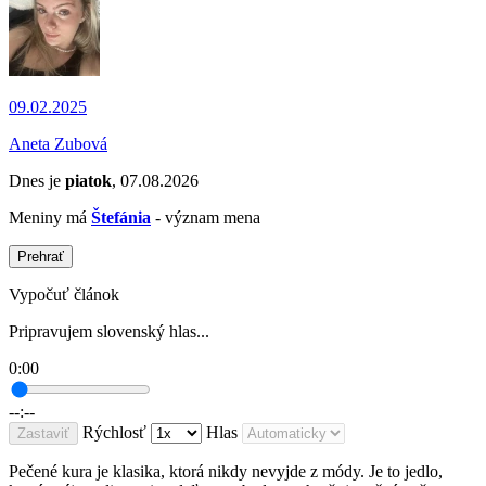
09.02.2025
Aneta Zubová
Dnes je
piatok
, 07.08.2026
Meniny má
Štefánia
- význam mena
Prehrať
Vypočuť článok
Pripravujem slovenský hlas...
0:00
--:--
Rýchlosť
Hlas
Zastaviť
Pečené kura je klasika, ktorá nikdy nevyjde z módy. Je to jedlo,