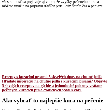
všestrannosť sa prejavuje aj v tom, že zvyšky pečeného kuraťa
môžete využiť na prípravu ďalších jedál, čím šetríte čas a peniaze.
Recepty s kuracími prsami: 5 skvelých tipov na chutné jedlá
Hľadáte inšpiráciu na chutné jedlá s kuracími prsami? Objavte
5 skvelých receptov na rýchle a jednoduché pokrmy vrátane
pečených kuracích pŕs a exotických jedál s karí.
Ako vybrať to najlepšie kura na pečenie