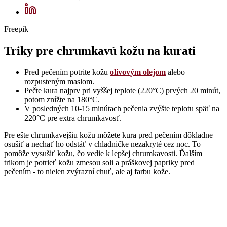
Freepik
Triky pre chrumkavú kožu na kurati
Pred pečením potrite kožu
olivovým olejom
alebo
rozpusteným maslom.
Pečte kura najprv pri vyššej teplote (220°C) prvých 20 minút,
potom znížte na 180°C.
V posledných 10-15 minútach pečenia zvýšte teplotu späť na
220°C pre extra chrumkavosť.
Pre ešte chrumkavejšiu kožu môžete kura pred pečením dôkladne
osušiť a nechať ho odstáť v chladničke nezakryté cez noc. To
pomôže vysušiť kožu, čo vedie k lepšej chrumkavosti. Ďalším
trikom je potrieť kožu zmesou soli a práškovej papriky pred
pečením - to nielen zvýrazní chuť, ale aj farbu kože.