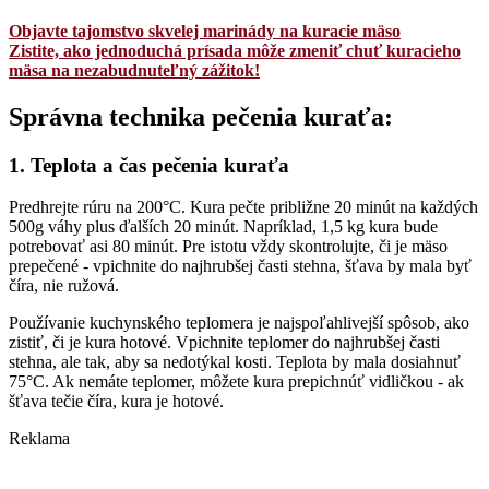
Objavte tajomstvo skvelej marinády na kuracie mäso
Zistite, ako jednoduchá prísada môže zmeniť chuť kuracieho
mäsa na nezabudnuteľný zážitok!
Správna technika pečenia kuraťa:
1. Teplota a čas pečenia kuraťa
Predhrejte rúru na 200°C. Kura pečte približne 20 minút na každých
500g váhy plus ďalších 20 minút. Napríklad, 1,5 kg kura bude
potrebovať asi 80 minút. Pre istotu vždy skontrolujte, či je mäso
prepečené - vpichnite do najhrubšej časti stehna, šťava by mala byť
číra, nie ružová.
Používanie kuchynského teplomera je najspoľahlivejší spôsob, ako
zistiť, či je kura hotové. Vpichnite teplomer do najhrubšej časti
stehna, ale tak, aby sa nedotýkal kosti. Teplota by mala dosiahnuť
75°C. Ak nemáte teplomer, môžete kura prepichnúť vidličkou - ak
šťava tečie číra, kura je hotové.
Reklama