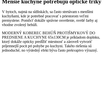
Menšie kuchyne potrebujú optické triky
V bytoch, najmä na sídliskách, sa často stretávam s menšími
kuchyňami, kde je potrebné pracovať s priestorom veľmi
premyslene. Pomôcť dokáže správne osvetlenie, svetlé farby aj
vhodne zvolený behúň.
MODERNÝ KOBEREC BEHÚŇ PROTIŠMYKOVÝ DO
PREDSIENE A KUCHYNE 65x130CM je príkladom doplnku,
ktorý dokáže opticky predĺžiť miestnosť a zároveň vytvoriť
príjemnejší pocit pri pohybe po kuchyni. Takéto riešenia sú
jednoduché, no výsledný efekt býva často prekvapivo výrazný.