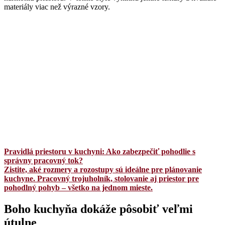
materiály viac než výrazné vzory.
Pravidlá priestoru v kuchyni: Ako zabezpečiť pohodlie s
správny pracovný tok?
Zistite, aké rozmery a rozostupy sú ideálne pre plánovanie
kuchyne. Pracovný trojuholník, stolovanie aj priestor pre
pohodlný pohyb – všetko na jednom mieste.
Boho kuchyňa dokáže pôsobiť veľmi
útulne