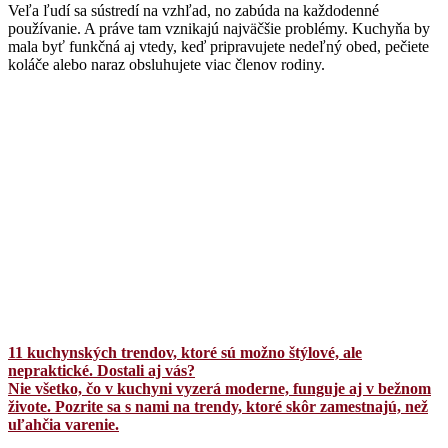
Veľa ľudí sa sústredí na vzhľad, no zabúda na každodenné
používanie. A práve tam vznikajú najväčšie problémy. Kuchyňa by
mala byť funkčná aj vtedy, keď pripravujete nedeľný obed, pečiete
koláče alebo naraz obsluhujete viac členov rodiny.
11 kuchynských trendov, ktoré sú možno štýlové, ale
nepraktické. Dostali aj vás?
Nie všetko, čo v kuchyni vyzerá moderne, funguje aj v bežnom
živote. Pozrite sa s nami na trendy, ktoré skôr zamestnajú, než
uľahčia varenie.