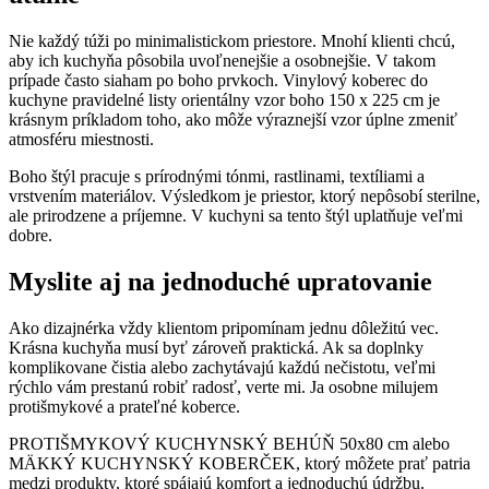
Nie každý túži po minimalistickom priestore. Mnohí klienti chcú,
aby ich kuchyňa pôsobila uvoľnenejšie a osobnejšie. V takom
prípade často siaham po boho prvkoch. Vinylový koberec do
kuchyne pravidelné listy orientálny vzor boho 150 x 225 cm je
krásnym príkladom toho, ako môže výraznejší vzor úplne zmeniť
atmosféru miestnosti.
Boho štýl pracuje s prírodnými tónmi, rastlinami, textíliami a
vrstvením materiálov. Výsledkom je priestor, ktorý nepôsobí sterilne,
ale prirodzene a príjemne. V kuchyni sa tento štýl uplatňuje veľmi
dobre.
Myslite aj na jednoduché upratovanie
Ako dizajnérka vždy klientom pripomínam jednu dôležitú vec.
Krásna kuchyňa musí byť zároveň praktická. Ak sa doplnky
komplikovane čistia alebo zachytávajú každú nečistotu, veľmi
rýchlo vám prestanú robiť radosť, verte mi. Ja osobne milujem
protišmykové a prateľné koberce.
PROTIŠMYKOVÝ KUCHYNSKÝ BEHÚŇ 50x80 cm alebo
MÄKKÝ KUCHYNSKÝ KOBERČEK, ktorý môžete prať patria
medzi produkty, ktoré spájajú komfort a jednoduchú údržbu.