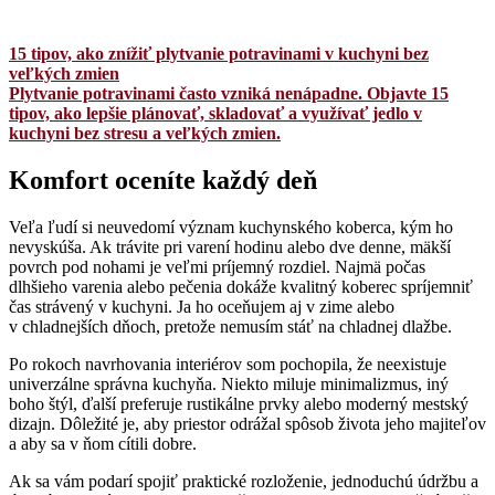
15 tipov, ako znížiť plytvanie potravinami v kuchyni bez
veľkých zmien
Plytvanie potravinami často vzniká nenápadne. Objavte 15
tipov, ako lepšie plánovať, skladovať a využívať jedlo v
kuchyni bez stresu a veľkých zmien.
Komfort oceníte každý deň
Veľa ľudí si neuvedomí význam kuchynského koberca, kým ho
nevyskúša. Ak trávite pri varení hodinu alebo dve denne, mäkší
povrch pod nohami je veľmi príjemný rozdiel. Najmä počas
dlhšieho varenia alebo pečenia dokáže kvalitný koberec spríjemniť
čas strávený v kuchyni. Ja ho oceňujem aj v zime alebo
v chladnejších dňoch, pretože nemusím stáť na chladnej dlažbe.
Po rokoch navrhovania interiérov som pochopila, že neexistuje
univerzálne správna kuchyňa. Niekto miluje minimalizmus, iný
boho štýl, ďalší preferuje rustikálne prvky alebo moderný mestský
dizajn. Dôležité je, aby priestor odrážal spôsob života jeho majiteľov
a aby sa v ňom cítili dobre.
Ak sa vám podarí spojiť praktické rozloženie, jednoduchú údržbu a