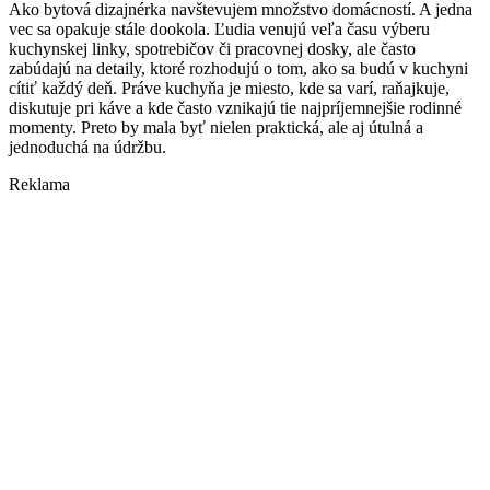
Ako bytová dizajnérka navštevujem množstvo domácností. A jedna
vec sa opakuje stále dookola. Ľudia venujú veľa času výberu
kuchynskej linky, spotrebičov či pracovnej dosky, ale často
zabúdajú na detaily, ktoré rozhodujú o tom, ako sa budú v kuchyni
cítiť každý deň. Práve kuchyňa je miesto, kde sa varí, raňajkuje,
diskutuje pri káve a kde často vznikajú tie najpríjemnejšie rodinné
momenty. Preto by mala byť nielen praktická, ale aj útulná a
jednoduchá na údržbu.
Reklama