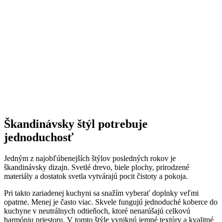
Škandinávsky štýl potrebuje
jednoduchosť
Jedným z najobľúbenejších štýlov posledných rokov je
škandinávsky dizajn. Svetlé drevo, biele plochy, prirodzené
materiály a dostatok svetla vytvárajú pocit čistoty a pokoja.
Pri takto zariadenej kuchyni sa snažím vyberať doplnky veľmi
opatrne. Menej je často viac. Skvele fungujú jednoduché koberce do
kuchyne v neutrálnych odtieňoch, ktoré nenarúšajú celkovú
harmóniu priestoru. V tomto štýle vyniknú jemné textúry a kvalitné