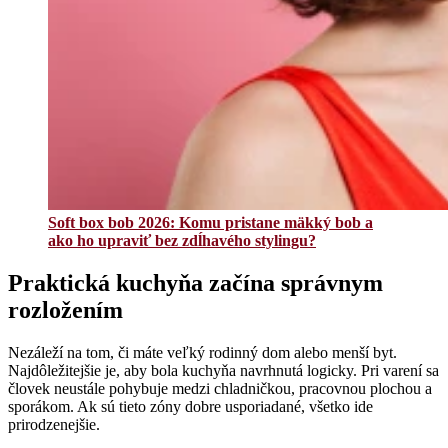
Soft box bob 2026: Komu pristane mäkký bob a
ako ho upraviť bez zdĺhavého stylingu?
Praktická kuchyňa začína správnym
rozložením
Nezáleží na tom, či máte veľký rodinný dom alebo menší byt.
Najdôležitejšie je, aby bola kuchyňa navrhnutá logicky. Pri varení sa
človek neustále pohybuje medzi chladničkou, pracovnou plochou a
sporákom. Ak sú tieto zóny dobre usporiadané, všetko ide
prirodzenejšie.