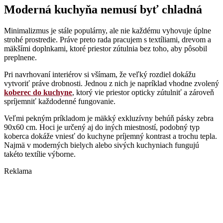
Moderná kuchyňa nemusí byť chladná
Minimalizmus je stále populárny, ale nie každému vyhovuje úplne
strohé prostredie. Práve preto rada pracujem s textíliami, drevom a
mäkšími doplnkami, ktoré priestor zútulnia bez toho, aby pôsobil
preplnene.
Pri navrhovaní interiérov si všímam, že veľký rozdiel dokážu
vytvoriť práve drobnosti. Jednou z nich je napríklad vhodne zvolený
koberec do kuchyne
, ktorý vie priestor opticky zútulniť a zároveň
spríjemniť každodenné fungovanie.
Veľmi pekným príkladom je mäkký exkluzívny behúň pásky zebra
90x60 cm. Hoci je určený aj do iných miestností, podobný typ
koberca dokáže vniesť do kuchyne príjemný kontrast a trochu tepla.
Najmä v moderných bielych alebo sivých kuchyniach fungujú
takéto textílie výborne.
Reklama