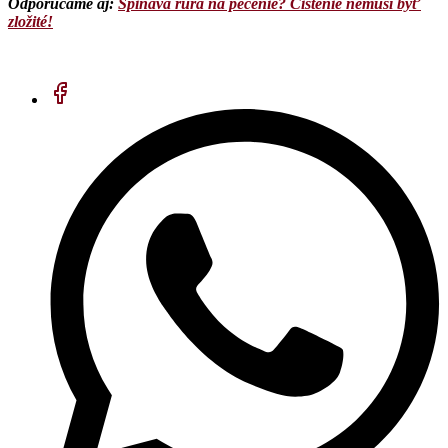
Odporúčame aj:
Špinavá rúra na pečenie? Čistenie nemusí byť
zložité!