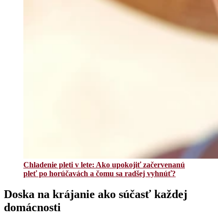
Chladenie pleti v lete: Ako upokojiť začervenanú
pleť po horúčavách a čomu sa radšej vyhnúť?
Doska na krájanie ako súčasť každej
domácnosti