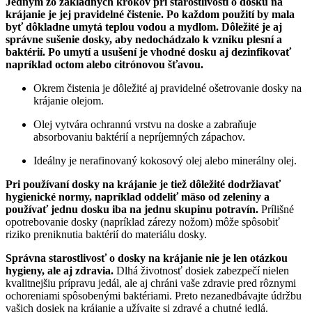
Jedným zo základných krokov pri starostlivosti o dosku na
krájanie je jej pravidelné čistenie. Po každom použití by mala
byť dôkladne umytá teplou vodou a mydlom. Dôležité je aj
správne sušenie dosky, aby nedochádzalo k vzniku plesní a
baktérií. Po umytí a usušení je vhodné dosku aj dezinfikovať
napríklad octom alebo citrónovou šťavou.
Okrem čistenia je dôležité aj pravidelné ošetrovanie dosky na
krájanie olejom.
Olej vytvára ochrannú vrstvu na doske a zabraňuje
absorbovaniu baktérií a nepríjemných zápachov.
Ideálny je nerafinovaný kokosový olej alebo minerálny olej.
Pri používaní dosky na krájanie je tiež dôležité dodržiavať
hygienické normy, napríklad oddeliť mäso od zeleniny a
používať jednu dosku iba na jednu skupinu potravín.
Prílišné
opotrebovanie dosky (napríklad zárezy nožom) môže spôsobiť
riziko preniknutia baktérií do materiálu dosky.
Správna starostlivosť o dosky na krájanie nie je len otázkou
hygieny, ale aj zdravia.
Dlhá životnosť dosiek zabezpečí nielen
kvalitnejšiu prípravu jedál, ale aj chráni vaše zdravie pred rôznymi
ochoreniami spôsobenými baktériami. Preto nezanedbávajte údržbu
vašich dosiek na krájanie a užívajte si zdravé a chutné jedlá.