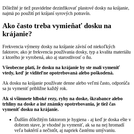
Dôležité je tiež pravidelne dezinfikovať plastové dosky na krájanie,
najmä po použití pri krájaní syrových potravín.
Ako často treba vymieňať dosku na
krájanie?
Frekvencia výmeny dosky na krájanie závisí od niekoľkých
faktorov, ako je frekvencia používania dosky, typ a kvalita materiálu
z ktorého je vyrobená, ako aj starostlivosť o ňu.
Všeobecne platí, že dosku na krájanie by ste mali vymeniť
vtedy, keď je viditeľne opotrebovaná alebo poškodená.
Ak dosku na krájanie používate denne alebo veľmi často, odporúča
sa ju vymeniť približne každý rok.
Ak si všimnete hlboké rezy, ryhy na doske, škrabance alebo
trhliny na doske a iné známky opotrebovania, je tiež čas
vymeniť dosku na krájanie.
Ďalším dôležitým faktorom je hygiena - aj keď je doska ešte v
dobrom stave, je vhodné ju vymeniť, ak sa na nej hromadí
veľa baktérií a nečistôt, aj napriek častému umývaniu.