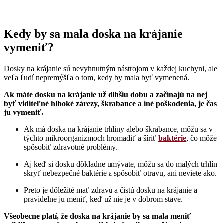
Kedy by sa mala doska na krájanie
vymeniť?
Dosky na krájanie sú nevyhnutným nástrojom v každej kuchyni, ale
veľa ľudí nepremýšľa o tom, kedy by mala byť vymenená.
Ak máte dosku na krájanie už dlhšiu dobu a začínajú na nej
byť viditeľné hlboké zárezy, škrabance a iné poškodenia, je čas
ju vymeniť.
Ak má doska na krájanie trhliny alebo škrabance, môžu sa v
týchto mikroorganizmoch hromadiť a šíriť
baktérie
, čo môže
spôsobiť zdravotné problémy.
Aj keď si dosku dôkladne umývate, môžu sa do malých trhlín
skryť nebezpečné baktérie a spôsobiť otravu, ani neviete ako.
Preto je dôležité mať zdravú a čistú dosku na krájanie a
pravidelne ju meniť, keď už nie je v dobrom stave.
Všeobecne platí, že doska na krájanie by sa mala meniť