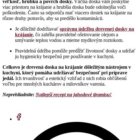
veľkosť, hrúbku a povrch dosky.
Väčšia doska vám poskytne
viac priestoru na krájanie a hrubšia doska bude odolnejšia voči
poškodeniu. Často sa odporúča mať viacero dosiek na krájanie na
rôzne druhy potravín, aby sa predišlo kontaminácii.
Je dôležité dodržiavať
správnu údržbu drevenej dosky na
krájanie
, čo zahŕňa pravidelné ošetrovanie olejom a
umývanie teplou vodou a mierne mydlovým roztokom.
Pravidelná údržba pomôže predĺžiť životnosť dosky a udržať
ju hygienicky bezpečnú pre používanie v kuchyni.
Celkovo je drevená doska na krájanie dôležitým nástrojom v
kuchyni, ktorý pomáha udržiavať bezpečnosť pri príprave
jedál.
Ich trvanlivosť a estetický vzhľad z nich robia obľúbenú
voľbu pre mnohých kuchárov a milovníkov varenia.
Neprehliadnite:
Najlepší recept na jahodové tiramisu!