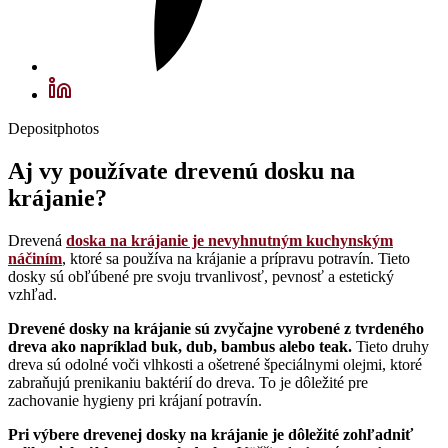
Depositphotos
Aj vy používate drevenú dosku na
krájanie?
Drevená
doska na krájanie je nevyhnutným kuchynským
náčiním
, ktoré sa používa na krájanie a prípravu potravín. Tieto
dosky sú obľúbené pre svoju trvanlivosť, pevnosť a estetický
vzhľad.
Drevené dosky na krájanie sú zvyčajne vyrobené z tvrdeného
dreva ako napríklad buk, dub, bambus alebo teak.
Tieto druhy
dreva sú odolné voči vlhkosti a ošetrené špeciálnymi olejmi, ktoré
zabraňujú prenikaniu baktérií do dreva. To je dôležité pre
zachovanie hygieny pri krájaní potravín.
Pri výbere drevenej dosky na krájanie je dôležité zohľadniť