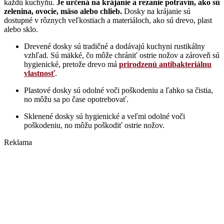
každú kuchyňu.
Je určená na krájanie a rezanie potravín, ako sú
zelenina, ovocie, mäso alebo chlieb.
Dosky na krájanie sú
dostupné v rôznych veľkostiach a materiáloch, ako sú drevo, plast
alebo sklo.
Drevené dosky sú tradičné a dodávajú kuchyni rustikálny
vzhľad. Sú mäkké, čo môže chrániť ostrie nožov a zároveň sú
hygienické, pretože drevo má
prirodzenú antibakteriálnu
vlastnosť
.
Plastové dosky sú odolné voči poškodeniu a ľahko sa čistia,
no môžu sa po čase opotrebovať.
Sklenené dosky sú hygienické a veľmi odolné voči
poškodeniu, no môžu poškodiť ostrie nožov.
Reklama