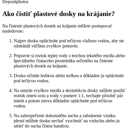
Depositphotos
Ako čistiť plastové dosky na krájanie?
Na čistenie plastových dosiek na krájanie môžete postupovať
nasledovne:
Najprv dosku opláchnite pod tečúcou vlažnou vodou, aby ste
odstránili väčšinu zvyškov potravín.
Pripravte si roztok teplej vody s trochou tekutého mydla alebo
špeciálneho čistiaceho prostriedku určeného na čistenie
plastových dosiek na krájanie.
Dosku očistite hubkou alebo kefkou a dôkladne ju opláchnite
pod tečúcou vodou.
Na umytie zvyškov mydla a dezinfekciu dosky môžete použiť
roztok zmesi octu a vody v pomere 1:1, nechajte pôsobiť pár
minút a potom znova dôkladne opláchnite pod tečúcou
vodou.
Na zabezpečenie dokonalého suchu a zabránenie vzniku
plesní môžete dosku nechať vyschnúť na vzduchu alebo ju
utrieť do sucha čistou handrou.