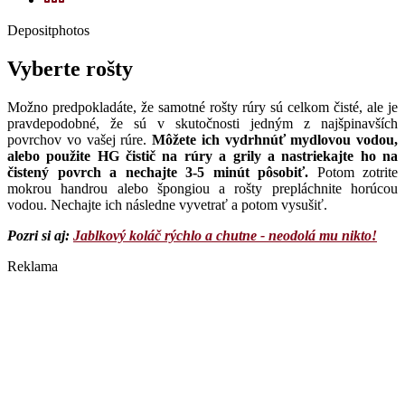
Depositphotos
Vyberte rošty
Možno predpokladáte, že samotné rošty rúry sú celkom čisté, ale je
pravdepodobné, že sú v skutočnosti jedným z najšpinavších
povrchov vo vašej rúre.
Môžete ich vydrhnúť mydlovou vodou,
alebo použite HG čistič na rúry a grily a nastriekajte ho na
čistený povrch a nechajte 3-5 minút pôsobiť.
Potom zotrite
mokrou handrou alebo špongiou a rošty prepláchnite horúcou
vodou. Nechajte ich následne vyvetrať a potom vysušiť.
Pozri si aj:
Jablkový koláč rýchlo a chutne - neodolá mu nikto!
Reklama