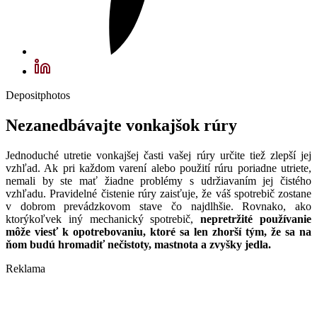
Depositphotos
Nezanedbávajte vonkajšok rúry
Jednoduché utretie vonkajšej časti vašej rúry určite tiež zlepší jej
vzhľad. Ak pri každom varení alebo použití rúru poriadne utriete,
nemali by ste mať žiadne problémy s udržiavaním jej čistého
vzhľadu. Pravidelné čistenie rúry zaisťuje, že váš spotrebič zostane
v dobrom prevádzkovom stave čo najdlhšie. Rovnako, ako
ktorýkoľvek iný mechanický spotrebič,
nepretržité používanie
môže viesť k opotrebovaniu, ktoré sa len zhorší tým, že sa na
ňom budú hromadiť nečistoty, mastnota a zvyšky jedla.
Reklama