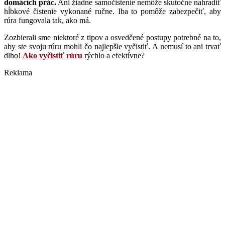
domácich prác.
Ani žiadne samočistenie nemôže skutočne nahradiť
hĺbkové čistenie vykonané ručne. Iba to pomôže zabezpečiť, aby
rúra fungovala tak, ako má.
Zozbierali sme niektoré z tipov a osvedčené postupy potrebné na to,
aby ste svoju rúru mohli čo najlepšie vyčistiť. A nemusí to ani trvať
dlho!
Ako vyčistiť rúru
rýchlo a efektívne?
Reklama