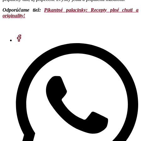
Odporúčame tiež:
Pikantné palacinky: Recepty plné chuti a
originality!