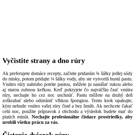
Vyčistite strany a dno rúry
Ak preferujete domáce recepty, začnite pridaním ¾ šálky jedlej sódy
do misky, potom pridajte ¼ šálky vody, aby ste vytvorili hustú pastu.
Vnútro rúry nahrubo potrite pastou, môžete ju nanášať rukou alebo
aj starou zubnou kefkou. Keď pokryjete čo najväčšiu časť vnútra
rúry, nechajte ho cez noc uschnúť. Pastu môžete na druhý deň
zoškrabať alebo odstrániť vlhkou špongiou. Tento krok opakujte,
kým nebude vnútro vašej rúry čisté a bez šmúh. Ak nechcete čakať
celú noc, použite prípravok z obchodu a výsledok budete mať do
piatich minút.
Nechajte profesionálne čistiace prostriedky, aby
urobili všetku prácu za vás.
Čistenie dvierok rúry