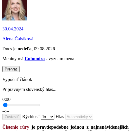
30.04.2024
Alena Čabáková
Dnes je
nedeľa
, 09.08.2026
Meniny má
Ľubomíra
- význam mena
Prehrať
Vypočuť článok
Pripravujem slovenský hlas...
0:00
--:--
Rýchlosť
Hlas
Zastaviť
Čistenie rúry
je pravdepodobne jednou z najnenávidenejších