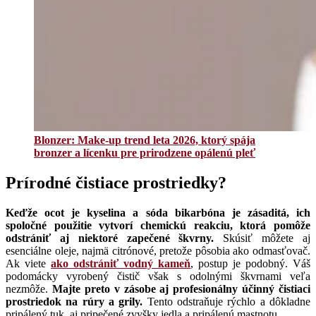
Blonzer: Make-up trend leta 2026, ktorý spája
bronzer a lícenku pre prirodzene opálenú pleť
Prírodné čistiace prostriedky?
Keďže ocot je kyselina a sóda bikarbóna je zásaditá, ich
spoločné použitie vytvorí chemickú reakciu, ktorá pomôže
odstrániť aj niektoré zapečené škvrny.
Skúsiť môžete aj
esenciálne oleje, najmä citrónové, pretože pôsobia ako odmasťovač.
Ak viete
ako odstrániť vodný kameň
, postup je podobný. Váš
podomácky vyrobený čistič však s odolnými škvrnami veľa
nezmôže.
Majte preto v zásobe aj profesionálny účinný čistiaci
prostriedok na rúry a grily.
Tento odstraňuje rýchlo a dôkladne
pripálený tuk, aj pripečené zvyšky jedla a pripálenú mastnotu.