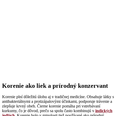
Korenie ako liek a prírodný konzervant
Korenie plní dôležitú úlohu aj v tradičnej medicíne. Obsahuje látky s
antibakteriálnymi a protizápalovými účinkami, podporuje trávenie a
zlepšuje krvný obeh. Čierne korenie pomáha pri vstrebávaní
kurkumy, čo je dôvod, prečo sa spolu často kombinujú v
indických
jedlách
. Korenie bolo v minulosti tiež používané ako prírodný