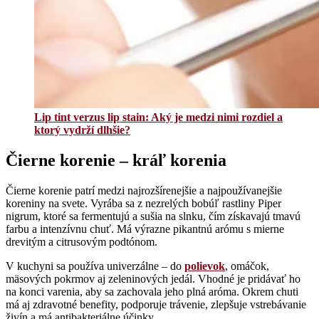
Lip tint verzus lip stain: Aký je medzi nimi rozdiel a
ktorý vydrží dlhšie?
Čierne korenie – kráľ korenia
Čierne korenie patrí medzi najrozšírenejšie a najpoužívanejšie
koreniny na svete. Vyrába sa z nezrelých bobúľ rastliny Piper
nigrum, ktoré sa fermentujú a sušia na slnku, čím získavajú tmavú
farbu a intenzívnu chuť. Má výrazne pikantnú arómu s mierne
drevitým a citrusovým podtónom.
V kuchyni sa používa univerzálne – do
polievok
, omáčok,
mäsových pokrmov aj zeleninových jedál. Vhodné je pridávať ho
na konci varenia, aby sa zachovala jeho plná aróma. Okrem chuti
má aj zdravotné benefity, podporuje trávenie, zlepšuje vstrebávanie
živín a má antibakteriálne účinky.