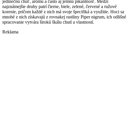
jedinečnú chuť, arómu a často aj jemnú pikantnosť. Medzi
najznámejšie druhy patrí čierne, biele, zelené, červené a ružové
korenie, pričom každé z nich má svoje špecifiká a využitie. Hoci sa
mnohé z nich získavajú z rovnakej rastliny Piper nigrum, ich odlišné
spracovanie vytvára širokú škálu chutí a vlastností.
Reklama