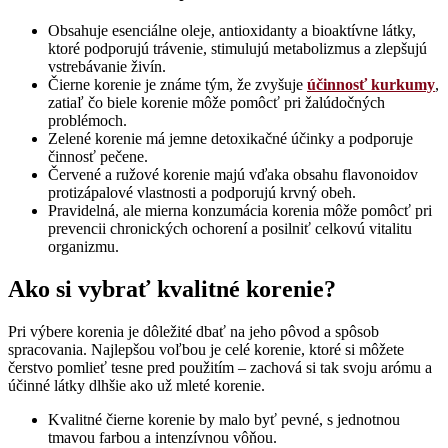
Obsahuje esenciálne oleje, antioxidanty a bioaktívne látky,
ktoré podporujú trávenie, stimulujú metabolizmus a zlepšujú
vstrebávanie živín.
Čierne korenie je známe tým, že zvyšuje
účinnosť kurkumy
,
zatiaľ čo biele korenie môže pomôcť pri žalúdočných
problémoch.
Zelené korenie má jemne detoxikačné účinky a podporuje
činnosť pečene.
Červené a ružové korenie majú vďaka obsahu flavonoidov
protizápalové vlastnosti a podporujú krvný obeh.
Pravidelná, ale mierna konzumácia korenia môže pomôcť pri
prevencii chronických ochorení a posilniť celkovú vitalitu
organizmu.
Ako si vybrať kvalitné korenie?
Pri výbere korenia je dôležité dbať na jeho pôvod a spôsob
spracovania. Najlepšou voľbou je celé korenie, ktoré si môžete
čerstvo pomlieť tesne pred použitím – zachová si tak svoju arómu a
účinné látky dlhšie ako už mleté korenie.
Kvalitné čierne korenie by malo byť pevné, s jednotnou
tmavou farbou a intenzívnou vôňou.