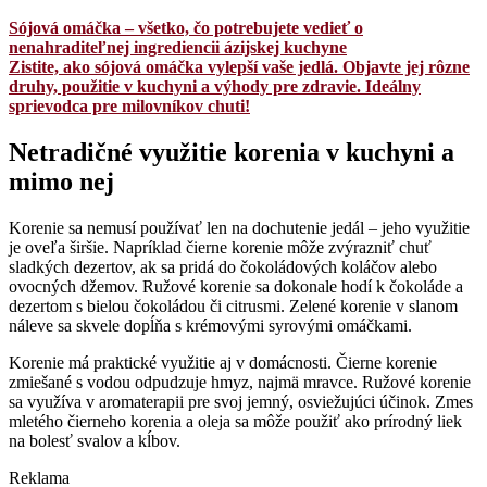
Sójová omáčka – všetko, čo potrebujete vedieť o
nenahraditeľnej ingrediencii ázijskej kuchyne
Zistite, ako sójová omáčka vylepší vaše jedlá. Objavte jej rôzne
druhy, použitie v kuchyni a výhody pre zdravie. Ideálny
sprievodca pre milovníkov chuti!
Netradičné využitie korenia v kuchyni a
mimo nej
Korenie sa nemusí používať len na dochutenie jedál – jeho využitie
je oveľa širšie. Napríklad čierne korenie môže zvýrazniť chuť
sladkých dezertov, ak sa pridá do čokoládových koláčov alebo
ovocných džemov. Ružové korenie sa dokonale hodí k čokoláde a
dezertom s bielou čokoládou či citrusmi. Zelené korenie v slanom
náleve sa skvele dopĺňa s krémovými syrovými omáčkami.
Korenie má praktické využitie aj v domácnosti. Čierne korenie
zmiešané s vodou odpudzuje hmyz, najmä mravce. Ružové korenie
sa využíva v aromaterapii pre svoj jemný, osviežujúci účinok. Zmes
mletého čierneho korenia a oleja sa môže použiť ako prírodný liek
na bolesť svalov a kĺbov.
Reklama