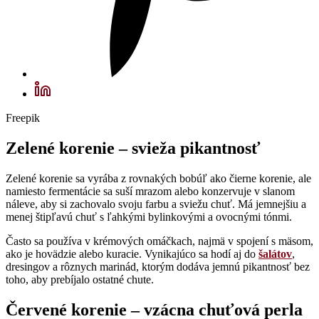
Freepik
Zelené korenie – svieža pikantnosť
Zelené korenie sa vyrába z rovnakých bobúľ ako čierne korenie, ale
namiesto fermentácie sa suší mrazom alebo konzervuje v slanom
náleve, aby si zachovalo svoju farbu a sviežu chuť. Má jemnejšiu a
menej štipľavú chuť s ľahkými bylinkovými a ovocnými tónmi.
Často sa používa v krémových omáčkach, najmä v spojení s mäsom,
ako je hovädzie alebo kuracie. Vynikajúco sa hodí aj do
šalátov
,
dresingov a rôznych marinád, ktorým dodáva jemnú pikantnosť bez
toho, aby prebíjalo ostatné chute.
Červené korenie – vzácna chuťová perla