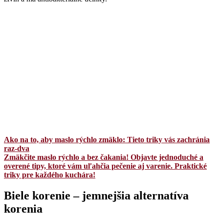
Ako na to, aby maslo rýchlo zmäklo: Tieto triky vás zachránia
raz-dva
Zmäkčite maslo rýchlo a bez čakania! Objavte jednoduché a
overené tipy, ktoré vám uľahčia pečenie aj varenie. Praktické
triky pre každého kuchára!
Biele korenie – jemnejšia alternatíva
korenia