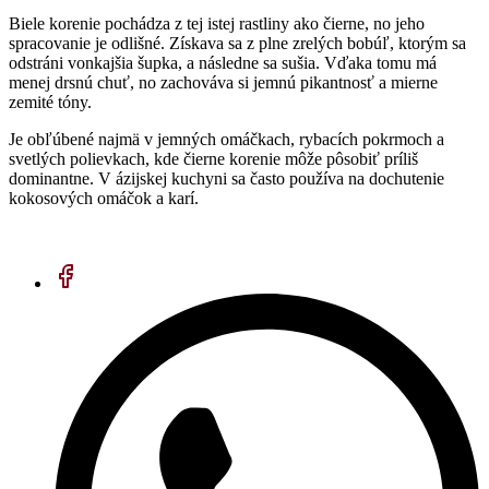
Biele korenie pochádza z tej istej rastliny ako čierne, no jeho
spracovanie je odlišné. Získava sa z plne zrelých bobúľ, ktorým sa
odstráni vonkajšia šupka, a následne sa sušia. Vďaka tomu má
menej drsnú chuť, no zachováva si jemnú pikantnosť a mierne
zemité tóny.
Je obľúbené najmä v jemných omáčkach, rybacích pokrmoch a
svetlých polievkach, kde čierne korenie môže pôsobiť príliš
dominantne. V ázijskej kuchyni sa často používa na dochutenie
kokosových omáčok a karí.