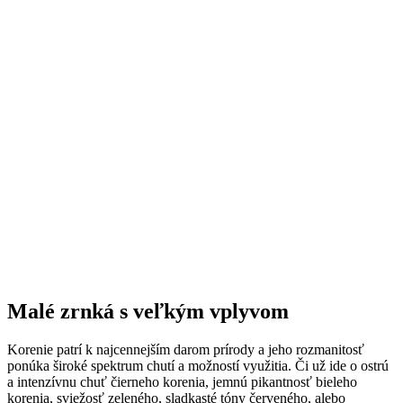
Malé zrnká s veľkým vplyvom
Korenie patrí k najcennejším darom prírody a jeho rozmanitosť
ponúka široké spektrum chutí a možností využitia. Či už ide o ostrú
a intenzívnu chuť čierneho korenia, jemnú pikantnosť bieleho
korenia, sviežosť zeleného, sladkasté tóny červeného, alebo