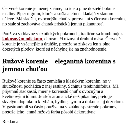
Červené korenie je menej známe, no ide o plne dozreté bobule
rastliny Piper nigrum, ktoré sa sušia alebo nakladajú v slanom
náleve. Má sladšiu, ovocnejšiu chuť v porovnaní s čiernym korením,
no stále si zachováva charakteristickú jemnú pikantnosť.
Používa sa hlavne v exotických pokrmoch, tradične sa kombinuje s
kokosovým mliekom
, citrusmi či rôznymi druhmi mäsa. Červené
korenie je vzácnejšie a drahšie, pretože sa získava len z plne
dozretých plodov, ktoré sú náchylnejšie na znehodnotenie.
Ružové korenie – elegantná korenina s
jemnou chuťou
Ružové korenie sa často zamieňa s klasickým korením, no v
skutočnosti pochádza z inej rastliny, Schinus terebinthifolius. Má
príjemnú sladkastú, mierne korenistú chuť s ovocnými a
kvetinovými tónmi. Je skôr aromatické než pikantné, preto je
skvelým doplnkom k rybám, hydine, syrom a dokonca aj dezertom.
V gastronómii sa často používa na vizuálne spestrenie pokrmov,
pretože jeho jemná ružová farba pôsobí dekoratívne.
Reklama