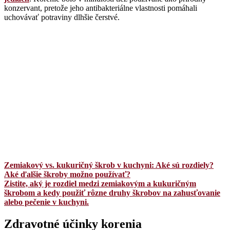
konzervant, pretože jeho antibakteriálne vlastnosti pomáhali
uchovávať potraviny dlhšie čerstvé.
Zemiakový vs. kukuričný škrob v kuchyni: Aké sú rozdiely?
Aké ďalšie škroby možno používať?
Zistite, aký je rozdiel medzi zemiakovým a kukuričným
škrobom a kedy použiť rôzne druhy škrobov na zahusťovanie
alebo pečenie v kuchyni.
Zdravotné účinky korenia