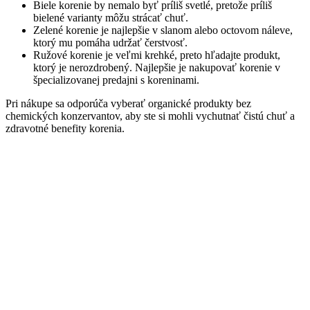
Biele korenie by nemalo byť príliš svetlé, pretože príliš
bielené varianty môžu strácať chuť.
Zelené korenie je najlepšie v slanom alebo octovom náleve,
ktorý mu pomáha udržať čerstvosť.
Ružové korenie je veľmi krehké, preto hľadajte produkt,
ktorý je nerozdrobený. Najlepšie je nakupovať korenie v
špecializovanej predajni s koreninami.
Pri nákupe sa odporúča vyberať organické produkty bez
chemických konzervantov, aby ste si mohli vychutnať čistú chuť a
zdravotné benefity korenia.