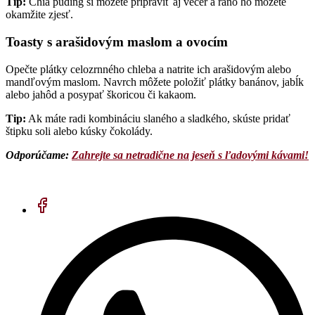
Tip:
Chia puding si môžete pripraviť aj večer a ráno ho môžete
okamžite zjesť.
Toasty s arašidovým maslom a ovocím
Opečte plátky celozrnného chleba a natrite ich arašidovým alebo
mandľovým maslom. Navrch môžete položiť plátky banánov, jabĺk
alebo jahôd a posypať škoricou či kakaom.
Tip:
Ak máte radi kombináciu slaného a sladkého, skúste pridať
štipku soli alebo kúsky čokolády.
Odporúčame:
Zahrejte sa netradične na jeseň s ľadovými kávami!