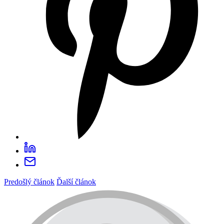
Predošlý článok
Ďalší článok