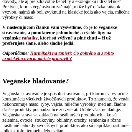
dôvody, ale aj pre zdravotné benefity a ekologickú udržateľnosť.
Pre tých, ktorí s vegánstvom začínajú, môže byť otázka raňajok
výzvou, najmä ak boli zvyknutí na klasické jedlá ako vajcia, mliečne
výrobky či mäso.
V nasledujúcom článku vám vysvetlíme, čo je to vegánske
stravovanie, a ponúkneme jednoduché a rýchle tipy na
vegánske
raňajky
, ktoré sú výživné a plné chuti – či už
preferujete slané, alebo sladké jedlá.
Odporúčame:
Hurmikaki na tanieri: Čo dobrého si z tohto
exotického ovocia môžete pripraviť?
Vegánske hladovanie?
Vegánske stravovanie je spôsob stravovania, pri ktorom sa vylučuje
konzumácia všetkých živočíšnych produktov. To znamená, že vegán
nekonzumuje mäso, ryby, vajcia, mliečne výrobky, med ani žiadne
ďalšie produkty pochádzajúce zo zvierat. Určite však nehladuje.
Vegánska strava sa zakladá na rastlinných produktoch, ako sú
zelenina, ovocie, strukoviny, obilniny, orechy, semienka a rôzne
rastlinné náhrady živočíšnych produktov, ako sú napríklad rastlinné
mlieka, tofu, tempeh alebo seitan.