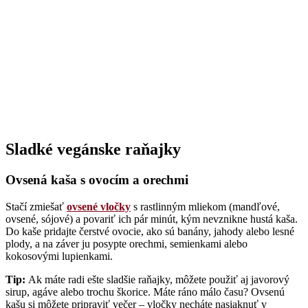
Sladké vegánske raňajky
Ovsená kaša s ovocím a orechmi
Stačí zmiešať
ovsené vločky
s rastlinným mliekom (mandľové,
ovsené, sójové) a povariť ich pár minút, kým nevznikne hustá kaša.
Do kaše pridajte čerstvé ovocie, ako sú banány, jahody alebo lesné
plody, a na záver ju posypte orechmi, semienkami alebo
kokosovými lupienkami.
Tip:
Ak máte radi ešte sladšie raňajky, môžete použiť aj javorový
sirup, agáve alebo trochu škorice. Máte ráno málo času? Ovsenú
kašu si môžete pripraviť večer – vločky necháte nasiaknuť v