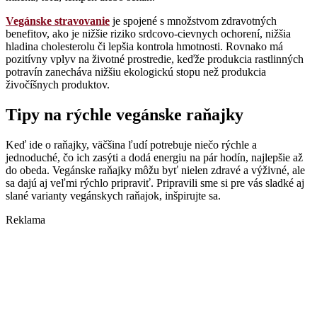
Vegánske stravovanie
je spojené s množstvom zdravotných
benefitov, ako je nižšie riziko srdcovo-cievnych ochorení, nižšia
hladina cholesterolu či lepšia kontrola hmotnosti. Rovnako má
pozitívny vplyv na životné prostredie, keďže produkcia rastlinných
potravín zanecháva nižšiu ekologickú stopu než produkcia
živočíšnych produktov.
Tipy na rýchle vegánske raňajky
Keď ide o raňajky, väčšina ľudí potrebuje niečo rýchle a
jednoduché, čo ich zasýti a dodá energiu na pár hodín, najlepšie až
do obeda. Vegánske raňajky môžu byť nielen zdravé a výživné, ale
sa dajú aj veľmi rýchlo pripraviť. Pripravili sme si pre vás sladké aj
slané varianty vegánskych raňajok, inšpirujte sa.
Reklama