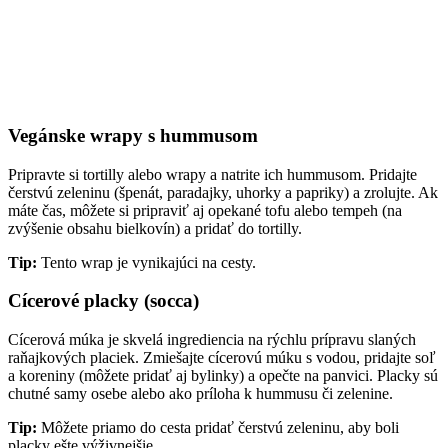
Vegánske wrapy s hummusom
Pripravte si tortilly alebo wrapy a natrite ich hummusom. Pridajte
čerstvú zeleninu (špenát, paradajky, uhorky a papriky) a zrolujte. Ak
máte čas, môžete si pripraviť aj opekané tofu alebo tempeh (na
zvýšenie obsahu bielkovín) a pridať do tortilly.
Tip:
Tento wrap je vynikajúci na cesty.
Cícerové placky (socca)
Cícerová múka je skvelá ingrediencia na rýchlu prípravu slaných
raňajkových placiek. Zmiešajte cícerovú múku s vodou, pridajte soľ
a koreniny (môžete pridať aj bylinky) a opečte na panvici. Placky sú
chutné samy osebe alebo ako príloha k hummusu či zelenine.
Tip:
Môžete priamo do cesta pridať čerstvú zeleninu, aby boli
placky ešte výživnejšie.