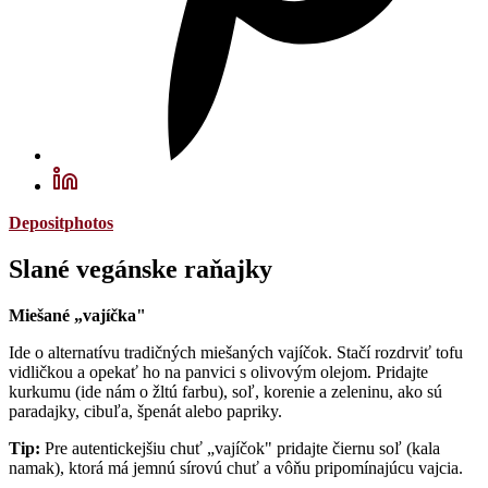
Depositphotos
Slané vegánske raňajky
Miešané „vajíčka"
Ide o alternatívu tradičných miešaných vajíčok. Stačí rozdrviť tofu
vidličkou a opekať ho na panvici s olivovým olejom. Pridajte
kurkumu (ide nám o žltú farbu), soľ, korenie a zeleninu, ako sú
paradajky, cibuľa, špenát alebo papriky.
Tip:
Pre autentickejšiu chuť „vajíčok" pridajte čiernu soľ (kala
namak), ktorá má jemnú sírovú chuť a vôňu pripomínajúcu vajcia.