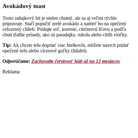
Avokádový toast
Tento raňajkový hit je nielen chutný, ale sa aj veľmi rýchlo
pripravuje. Stačí popučiť zrelé avokádo a natrieť ho na opečený
celozrnný chlieb. Pridajte soľ, korenie, citrónovú šťavu a podľa
chuti ďalšie prísady, ako sú paradajky, rukola alebo chilli vločky.
Tip:
Ak chcete telu dopriať viac bielkovín, môžete navrch pridať
opečené tofu alebo cícerové guľky (falafel).
Odporúčame:
Zachovajte čerstvosť húb až na 12 mesiacov
Reklama