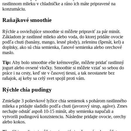
rastlinnom mlieku v chladničke a ráno ich máte pripravené na
konzumáciu.
Raňajkové smoothie
Rýchle a osviežujúce smoothie si môžete pripraviť za pár minút.
Základom je rastlinné mlieko alebo voda, do ktorej pridáte ovocie
podľa chuti (banány, mango, lesné plody), zeleninu (špenát, kel) a
doplnky, ako sú chia semienka, ľanové semienka alebo orechové
maslo.
Tip:
Aby bolo smoothie ešte krémovejšie, môžete pridať rastlinný
jogurt alebo ovsené vločky. Smoothie si môžete vziať so sebou do
práce i na cesty, keď ste v časovej tiesni, a tak neostanete bez
raňajok, aj keby sa celý svet spojil proti vám.
Rýchle chia pudingy
Zmiešajte 3 polievkové lyžice chia semienok s pohárom rastlinného
mlieka a pridajte sladidlo podľa chuti (javorový sirup, agáve). Zmes
nechajte odstáť aspoň 10-15 minút, aby semienka napučali a
vytvorili pudingovú konzistenciu. Následne pridajte ovocie, orechy
alebo kokos.