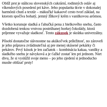
Oblíž prst je stálicou slovenských cukrární, rodinných osláv aj
víkendových posedení pri káve. Jeho popularita tkvie v dokonalej
harmónii chutí a textúr – mäkučké kakaové cesto tvorí základ, na
ktorom spočíva bohatý, jemný žĺtkový krém s vanilkovou arómou.
Všetko korunuje sladká a ľahučká pena z bielkového snehu, často
dozdobená tenkou vrstvou postrúhanej horkej čokolády, ktorá
príjemne vyvažuje sladkosť. Tento
zákusok
je skrátka univerzálny.
Pôsobí dostatočne slávnostne na akúkoľvek príležitosť, no zároveň
je jeho príprava zvládnuteľná aj pre menej skúsené pekárky či
pekárov. Prvý kúsok je len začiatok – kombinácia kakaa, vanilky a
sladkého snehu je návyková a je ťažké zostať len pri jednom. Niet
divu, že si vyslúžil svoje meno – po jeho zjedení si jednoducho
musíte oblízať prsty!