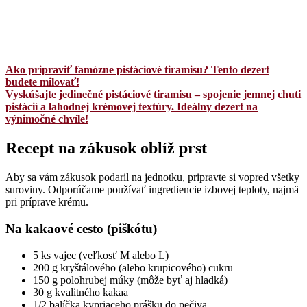
Ako pripraviť famózne pistáciové tiramisu? Tento dezert
budete milovať!
Vyskúšajte jedinečné pistáciové tiramisu – spojenie jemnej chuti
pistácií a lahodnej krémovej textúry. Ideálny dezert na
výnimočné chvíle!
Recept na zákusok oblíž prst
Aby sa vám zákusok podaril na jednotku, pripravte si vopred všetky
suroviny. Odporúčame používať ingrediencie izbovej teploty, najmä
pri príprave krému.
Na kakaové cesto (piškótu)
5 ks vajec (veľkosť M alebo L)
200 g kryštálového (alebo krupicového) cukru
150 g polohrubej múky (môže byť aj hladká)
30 g kvalitného kakaa
1/2 balíčka kypriaceho prášku do pečiva