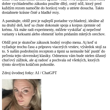
dobre vychladeného zákusku použite dlhý, ostrý nôž, ktorý pred
každým rezom namočíte do horúcej vody a utriete dosucha. Takto
dosiahnete krásne čisté a hladké rezy.
A pamätajte, oblíž prst je najlepší poriadne vychladený, ideálne až
na druhý deň, keď sa chute dokonale spoja a korpus zjemnie od
krému. Ak máte radi experimenty, môžete vyskúšať aj nepečené
varianty s keksami alebo obmeniť krém pridaním mletých orechov.
Oblíž prst je skutočne zákusok hodný svojho mena. Aj keď si
vyžaduje trochu času a prípravu viacerých vrstiev, výsledok stojí za
to. S naším podrobným receptom a tipmi sa nemusíte báť pustiť do
pečenia tejto slovenskej klasiky. Odmenou vám bude nielen úžasný
chuťový zážitok, ale aj radosť a pochvala od všetkých, ktorých
týmto skvelým koláčom pohostíte.
Zdroj úvodnej fotky: AI / ChatGPT