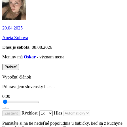
20.04.2025
Aneta Zubová
Dnes je
sobota
, 08.08.2026
Meniny má
Oskar
- význam mena
Prehrať
Vypočuť článok
Pripravujem slovenský hlas...
0:00
--:--
Rýchlosť
Hlas
Zastaviť
Pamätáte si na tie nedeľné popoludnia u babičky, keď sa z kuchyne