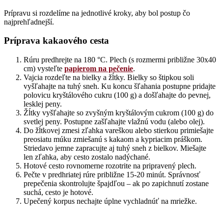
Prípravu si rozdelíme na jednotlivé kroky, aby bol postup čo
najprehľadnejší.
Príprava kakaového cesta
Rúru predhrejte na 180 °C. Plech (s rozmermi približne 30x40
cm) vysteľte
papierom na pečenie
.
Vajcia rozdeľte na bielky a žĺtky. Bielky so štipkou soli
vyšľahajte na tuhý sneh. Ku koncu šľahania postupne pridajte
polovicu kryštálového cukru (100 g) a došľahajte do pevnej,
lesklej peny.
Žĺtky vyšľahajte so zvyšným kryštálovým cukrom (100 g) do
svetlej peny. Postupne zašľahajte vlažnú vodu (alebo olej).
Do žĺtkovej zmesi zľahka vareškou alebo stierkou primiešajte
preosiatu múku zmiešanú s kakaom a kypriacim práškom.
Striedavo jemne zapracujte aj tuhý sneh z bielkov. Miešajte
len zľahka, aby cesto zostalo nadýchané.
Hotové cesto rovnomerne rozotrite na pripravený plech.
Pečte v predhriatej rúre približne 15-20 minút. Správnosť
prepečenia skontrolujte špajdľou – ak po zapichnutí zostane
suchá, cesto je hotové.
Upečený korpus nechajte úplne vychladnúť na mriežke.