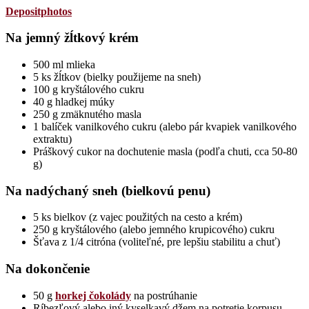
Depositphotos
Na jemný žĺtkový krém
500 ml mlieka
5 ks žĺtkov (bielky použijeme na sneh)
100 g kryštálového cukru
40 g hladkej múky
250 g zmäknutého masla
1 balíček vanilkového cukru (alebo pár kvapiek vanilkového
extraktu)
Práškový cukor na dochutenie masla (podľa chuti, cca 50-80
g)
Na nadýchaný sneh (bielkovú penu)
5 ks bielkov (z vajec použitých na cesto a krém)
250 g kryštálového (alebo jemného krupicového) cukru
Šťava z 1/4 citróna (voliteľné, pre lepšiu stabilitu a chuť)
Na dokončenie
50 g
horkej čokolády
na postrúhanie
Ríbezľový alebo iný kyselkavý džem na potretie korpusu