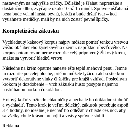
nastaveným na najvyššie otáčky. Dôležité je šľahať nepretržite a
dostatočne dlho, zvyčajne okolo 10 až 15 minút. Správne ušľahaná
pena bude veľmi hustá, pevná, lesklá a bude držať tvar – keď
vytiahnete metličky, mali by na nich zostať pevné špičky.
Kompletizácia zákusku
Vychladnutý kakaový korpus najprv môžete potrieť tenkou vrstvou
vášho obľúbeného kyselkavého džemu, napríklad ríbezľového. Na
korpus potom rovnomerne rozotrite celý pripravený žĺtkový krém,
snažte sa vytvoriť hladkú vrstvu.
Následne na krém opatrne naneste ešte teplú snehovú penu. Jemne
ju rozotrite po celej ploche, pričom môžete lyžicou alebo stierkou
vytvoriť dekoratívne vlnky či špičky pre krajší vzhľad. Posledným
krokom je dozdobenie – vrch zákusku husto posypte najemno
nastrúhanou horkou čokoládou.
Hotový koláč vložte do chladničky a nechajte ho dôkladne stuhnúť
a vychladiť. Tento krok je veľmi dôležitý, zákusok potrebuje aspoň
3-4 hodiny, no ideálne je nechať ho odležať v chlade cez noc, aby
sa všetky chute krásne prepojili a vrstvy správne stuhli.
Reklama