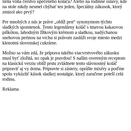
šírila vôňa čerstvo upečeného koláča? Alebo na rodinné oslavy, kde
na stole nikdy nesmel chýbať ten jeden, špeciálny zákusok, ktorý
zmizol ako prvý?
Pre mnohých z nás je práve „oblíž prst“ synonymom týchto
sladkých spomienok. Tento legendárny koláč s tmavou kakaovou
piškótou, lahodným žĺtkovým krémom a sladkou, nadýchanou
snehovou perinou na vrchu si právom zaslúži svoje miesto medzi
klenotmi slovenskej cukrárne.
Možno sa vám zdá, že príprava takého viacvrstvového zákusku
musí byť zložitá, no opak je pravdou! S naším overeným receptom
na klasickú verziu oblíž prstu zvládnete tento slávnostný koláč
pripraviť aj vy doma. Pripravte si zástery, oprášte mixéry a poďme
spolu vykúzliť kúsok sladkej nostalgie, ktorý zaručene poteší celú
rodinu.
Reklama