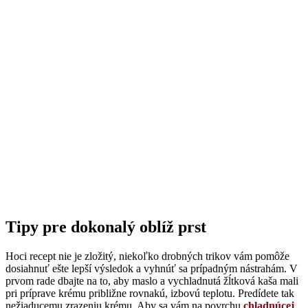
Tipy pre dokonalý oblíž prst
Hoci recept nie je zložitý, niekoľko drobných trikov vám pomôže
dosiahnuť ešte lepší výsledok a vyhnúť sa prípadným nástrahám. V
prvom rade dbajte na to, aby maslo a vychladnutá žĺtková kaša mali
pri príprave krému približne rovnakú, izbovú teplotu. Predídete tak
nežiaducemu zrazeniu krému. Aby sa vám na povrchu
chladnúcej