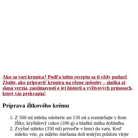
Ako sa varí krupica? Podľa tohto receptu sa ti vždy podarí!
Zistite, ako pripraviť krupicu na rôzne spôsoby – sladká aj
slaná verzia, zaujímavosti o jej histórii a výživových prínosoch,
ktoré vás prekvapia!
Príprava žĺtkového krému
Z 500 ml mlieka odoberte asi 150 ml a rozmiešajte v ňom
žĺtky, kryštálový cukor (100 g) a hladkú múku dohladka.
Zvyšné mlieko (350 ml) priveďte v hrnci do varu. Keď
mlieko vrie, za stáleho miešania doň tenkým prúdom vlejte