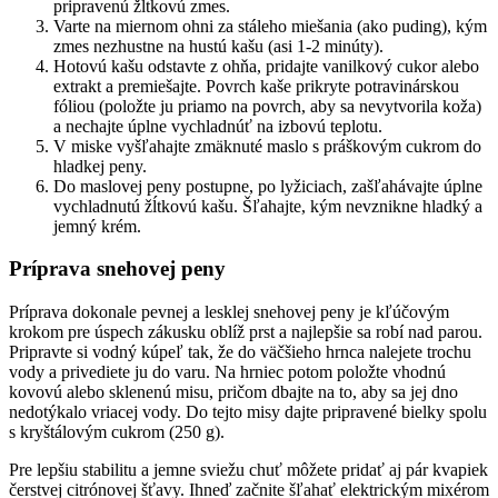
pripravenú žĺtkovú zmes.
Varte na miernom ohni za stáleho miešania (ako puding), kým
zmes nezhustne na hustú kašu (asi 1-2 minúty).
Hotovú kašu odstavte z ohňa, pridajte vanilkový cukor alebo
extrakt a premiešajte. Povrch kaše prikryte potravinárskou
fóliou (položte ju priamo na povrch, aby sa nevytvorila koža)
a nechajte úplne vychladnúť na izbovú teplotu.
V miske vyšľahajte zmäknuté maslo s práškovým cukrom do
hladkej peny.
Do maslovej peny postupne, po lyžiciach, zašľahávajte úplne
vychladnutú žĺtkovú kašu. Šľahajte, kým nevznikne hladký a
jemný krém.
Príprava snehovej peny
Príprava dokonale pevnej a lesklej snehovej peny je kľúčovým
krokom pre úspech zákusku oblíž prst a najlepšie sa robí nad parou.
Pripravte si vodný kúpeľ tak, že do väčšieho hrnca nalejete trochu
vody a privediete ju do varu. Na hrniec potom položte vhodnú
kovovú alebo sklenenú misu, pričom dbajte na to, aby sa jej dno
nedotýkalo vriacej vody. Do tejto misy dajte pripravené bielky spolu
s kryštálovým cukrom (250 g).
Pre lepšiu stabilitu a jemne sviežu chuť môžete pridať aj pár kvapiek
čerstvej citrónovej šťavy. Ihneď začnite šľahať elektrickým mixérom