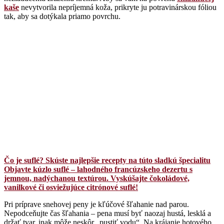
kaše
nevytvorila nepríjemná koža, prikryte ju potravinárskou fóliou
tak, aby sa dotýkala priamo povrchu.
Čo je suflé? Skúste najlepšie recepty na túto sladkú špecialitu
Objavte kúzlo suflé – lahodného francúzskeho dezertu s
jemnou, nadýchanou textúrou. Vyskúšajte čokoládové,
vanilkové či osviežujúce citrónové suflé!
Pri príprave snehovej peny je kľúčové šľahanie nad parou.
Nepodceňujte čas šľahania – pena musí byť naozaj hustá, lesklá a
držať tvar, inak môže neskôr „pustiť vodu“. Na krájanie hotového,