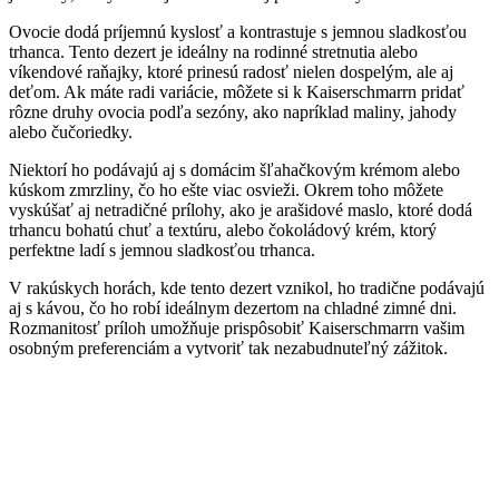
Ovocie dodá príjemnú kyslosť a kontrastuje s jemnou sladkosťou
trhanca. Tento dezert je ideálny na rodinné stretnutia alebo
víkendové raňajky, ktoré prinesú radosť nielen dospelým, ale aj
deťom. Ak máte radi variácie, môžete si k Kaiserschmarrn pridať
rôzne druhy ovocia podľa sezóny, ako napríklad maliny, jahody
alebo čučoriedky.
Niektorí ho podávajú aj s domácim šľahačkovým krémom alebo
kúskom zmrzliny, čo ho ešte viac osvieži. Okrem toho môžete
vyskúšať aj netradičné prílohy, ako je arašidové maslo, ktoré dodá
trhancu bohatú chuť a textúru, alebo čokoládový krém, ktorý
perfektne ladí s jemnou sladkosťou trhanca.
V rakúskych horách, kde tento dezert vznikol, ho tradične podávajú
aj s kávou, čo ho robí ideálnym dezertom na chladné zimné dni.
Rozmanitosť príloh umožňuje prispôsobiť Kaiserschmarrn vašim
osobným preferenciám a vytvoriť tak nezabudnuteľný zážitok.