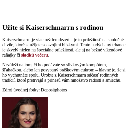
Užite si Kaiserschmarrn s rodinou
Kaiserschmarrn je viac než len dezert – je to príležitosť na spoločné
chvíle, ktoré si užijete so svojimi blízkymi. Tento nadýchaný trhanec
je skvelý nielen na špeciálne príležitosti, ale aj na bežné víkendové
raňajky či
sladkú večeru
.
Nezáleží na tom, či ho podávate so slivkovým kompótom,
šľahačkou, alebo len posypaný práškovým cukrom – hlavné je, že si
ho vychutnáte spolu. Urobte z Kaiserschmarrn súčasť rodinných
tradícií, ktoré pretrvajú a prinesú vám množstvo radosti a smiechu.
Zdroj úvodnej fotky: Depositphotos