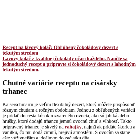
Recept na lávový koláč: Obľúbený čokoládový dezert s
tekutým stredom
Lávový koláč z kvalitnej čokolády očarí každého. Naučte sa
jednoduchý recept a pripravte si čokoládový dezert s lahodným
tekutým stredom.
Chutné variácie receptu na cisársky
trhanec
Kaiserschmarrn je veľmi flexibilný dezert, ktorý môžete prispôsobiť
rôznym chutiam a ročným obdobiam. Jednou z obľúbených variácií
je pridať do cesta kúsok rozvareného ovocia, ako sú jablká alebo
hrušky, ktoré dodajú trhancu jemnú ovocnú chuť a vlhkosť. Takto
pripravený trhanec je skvelý na
raňajky
, najmä ak pridáte škoricu a
vanilku, čo mu dodá zimnú, hrejivú atmosféru. S ovocím sa stane
ešte výživnejším a ideálnym do začiatku dňa.