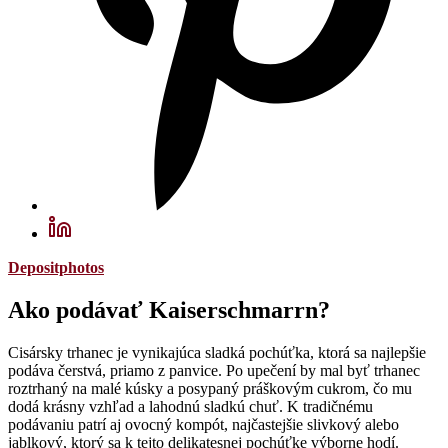
Depositphotos
Ako podávať Kaiserschmarrn?
Cisársky trhanec je vynikajúca sladká pochúťka, ktorá sa najlepšie
podáva čerstvá, priamo z panvice. Po upečení by mal byť trhanec
roztrhaný na malé kúsky a posypaný práškovým cukrom, čo mu
dodá krásny vzhľad a lahodnú sladkú chuť. K tradičnému
podávaniu patrí aj ovocný kompót, najčastejšie slivkový alebo
jablkový, ktorý sa k tejto delikatesnej pochúťke výborne hodí.