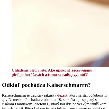
Chladenie pleti v lete: Ako upokojiť začervenanú
pleť po horúčavách a čomu sa radšej vyhnúť?
Odkiaľ pochádza Kaiserschmarrn?
Kaiserschmarrn je tradičný rakúsky
dezert
, ktorý sa stal obľúbeným
aj v Nemecku. Pochádza z obdobia 19. storočia a je spojený s
cisárom Františkom Jozefom I., ktorý bol údajne veľkým fanúšikom
tejto sladkosti. Pôvod názvu je teda inšpirovaný cisárovou obľubou,