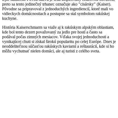
preto sa tento jedinečný trhanec označuje ako "cisársky" (Kaiser).
Pôvodne sa pripravoval z jednoduchých ingrediencií, ktoré mali vo
vidieckych domácnostiach a postupne sa stal symbolom rakúskej
kuchyne.
História Kaiserschmarrn sa viaže aj k rakúskym alpským oblastiam,
kde bol tento dezert považovaný za jedlo pre hostí a často sa
podával počas zimných mesiacov. Vďaka svojej jednoduchosti a
vynikajúcej chuti si získal širokú popularitu po celej Európe. Dnes je
neoddeliteľnou súčasťou rakúskych kaviarní a reštaurácií, kde si ho
môžu vychutnať nielen domáci, ale aj turisti z celého sveta.