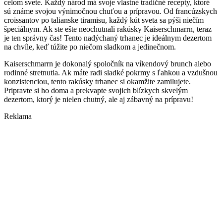
celom svete. Každý národ má svoje vlastné tradičné recepty, ktoré
sú známe svojou výnimočnou chuťou a prípravou. Od francúzskych
croissantov po talianske tiramisu, každý kút sveta sa pýši niečím
špeciálnym. Ak ste ešte neochutnali rakúsky Kaiserschmarrn, teraz
je ten správny čas! Tento nadýchaný trhanec je ideálnym dezertom
na chvíle, keď túžite po niečom sladkom a jedinečnom.
Kaiserschmarrn je dokonalý spoločník na víkendový brunch alebo
rodinné stretnutia. Ak máte radi sladké pokrmy s ľahkou a vzdušnou
konzistenciou, tento rakúsky trhanec si okamžite zamilujete.
Pripravte si ho doma a prekvapte svojich blízkych skvelým
dezertom, ktorý je nielen chutný, ale aj zábavný na prípravu!
Reklama