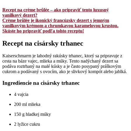
Recept na crème brûlée – ako pripraviť tento luxusný
vanilkový dezert?
Crème brûlée je ikonický francúzsky dezert s jemným
vanilkovým krémom a chrumkavou karamelovou krustou.
Skúste ho pripraviť podľa tohto receptu!
Recept na cisársky trhanec
Kaiserschmarrn je lahodný rakúsky trhanec, ktorý sa pripravuje z
cesta na báze vajec, mlieka a múky. Tento nadýchaný dezert sa
podáva roztrhaný na malé kúsky a je často posypaný práškovým
cukrom a podávaný s ovocím, ako je slivkový kompót alebo jablká.
Ingrediencie na cisársky trhanec
4 vajcia
200 ml mlieka
150 g hladkej múky
2 lyžice cukru