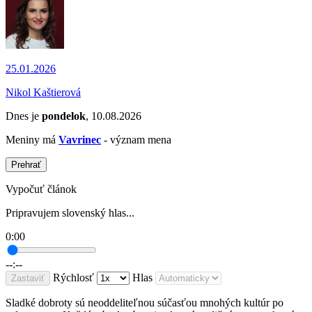
25.01.2026
Nikol Kaštierová
Dnes je
pondelok
, 10.08.2026
Meniny má
Vavrinec
- význam mena
Prehrať
Vypočuť článok
Pripravujem slovenský hlas...
0:00
--:--
Rýchlosť
Hlas
Zastaviť
Sladké dobroty sú neoddeliteľnou súčasťou mnohých kultúr po