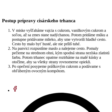
Postup prípravy cisárskeho trhanca
V miske vyšľaháme vajcia s cukrom, vanilkovým cukrom a
soľou, až sa zmes stane nadýchanou. Potom pridáme múku a
postupne pridávame mlieko, aby sme vytvorili hladké cesto.
Cesto by malo byť husté, ale nie príliš tuhé.
Na panvici rozpustíme maslo a nalejeme cesto. Pomaly
pečieme na strednom ohni, kým spodná strana nezíska zlatistú
farbu. Potom trhanec opatrne roztrháme na malé kúsky a
otočíme, aby sa všetky strany rovnomerne opiekli.
Po opečení posypeme práškovým cukrom a podávame s
obľúbeným ovocným kompótom.