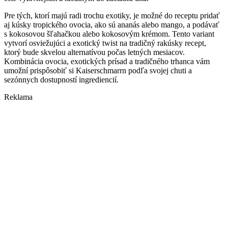
Pre tých, ktorí majú radi trochu exotiky, je možné do receptu pridať
aj kúsky tropického ovocia, ako sú ananás alebo mango, a podávať
s kokosovou šľahačkou alebo kokosovým krémom. Tento variant
vytvorí osviežujúci a exotický twist na tradičný rakúsky recept,
ktorý bude skvelou alternatívou počas letných mesiacov.
Kombinácia ovocia, exotických prísad a tradičného trhanca vám
umožní prispôsobiť si Kaiserschmarrn podľa svojej chuti a
sezónnych dostupností ingrediencií.
Reklama