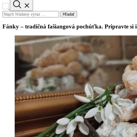
Hľadať
Fánky – tradičná fašiangová pochúťka. Pripravte si i