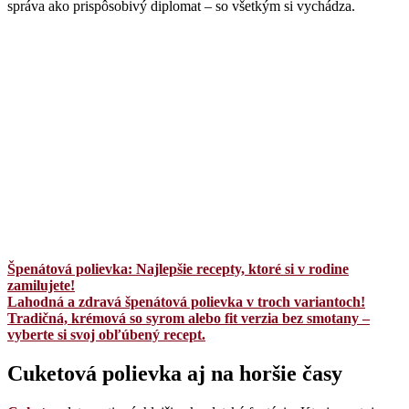
správa ako prispôsobivý diplomat – so všetkým si vychádza.
Špenátová polievka: Najlepšie recepty, ktoré si v rodine
zamilujete!
Lahodná a zdravá špenátová polievka v troch variantoch!
Tradičná, krémová so syrom alebo fit verzia bez smotany –
vyberte si svoj obľúbený recept.
Cuketová polievka aj na horšie časy