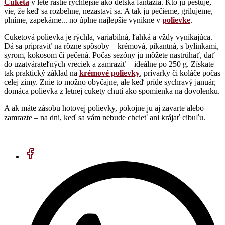
Cuketa
v lete rastie rýchlejšie ako detská fantázia. Kto ju pestuje,
vie, že keď sa rozbehne, nezastaví sa. A tak ju pečieme, grilujeme,
plníme, zapekáme... no úplne najlepšie vynikne v
polievke
.
Cuketová polievka je rýchla, variabilná, ľahká a vždy vynikajúca.
Dá sa pripraviť na rôzne spôsoby – krémová, pikantná, s bylinkami,
syrom, kokosom či pečená. Počas sezóny ju môžete nastrúhať, dať
do uzatvárateľných vreciek a zamraziť – ideálne po 250 g. Získate
tak praktický základ na
krémové polievky
, prívarky či koláče počas
celej zimy. Znie to možno obyčajne, ale keď príde sychravý január,
domáca polievka z letnej cukety chutí ako spomienka na dovolenku.
A ak máte zásobu hotovej polievky, pokojne ju aj zavarte alebo
zamrazte – na dni, keď sa vám nebude chcieť ani krájať cibuľu.