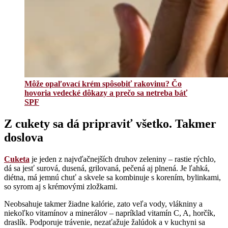
Môže opaľovací krém spôsobiť rakovinu? Čo
hovoria vedecké dôkazy a prečo sa netreba báť
SPF
Z cukety sa dá pripraviť všetko. Takmer
doslova
Cuketa
je jeden z najvďačnejších druhov zeleniny – rastie rýchlo,
dá sa jesť surová, dusená, grilovaná, pečená aj plnená. Je ľahká,
diétna, má jemnú chuť a skvele sa kombinuje s korením, bylinkami,
so syrom aj s krémovými zložkami.
Neobsahuje takmer žiadne kalórie, zato veľa vody, vlákniny a
niekoľko vitamínov a minerálov – napríklad vitamín C, A, horčík,
draslík. Podporuje trávenie, nezaťažuje žalúdok a v kuchyni sa