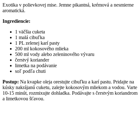
Exotika v polievkovej mise. Jemne pikantná, krémová a nesmierne
aromatická.
Ingrediencie:
1 väčšia cuketa
1 malá cibuľka
1 PL zelenej karí pasty
200 ml kokosového mlieka
500 ml vody alebo zeleninového vývaru
čerstvý koriander
limetka na podávanie
soľ podľa chuti
Postup:
Na kvapke oleja orestujte cibuľku a karí pastu. Pridajte na
kúsky nakrájanú cuketu, zalejte kokosovým mliekom a vodou. Varte
10-15 minút, rozmixujte dohladka. Podávajte s čerstvým koriandrom
a limetkovou šťavou.