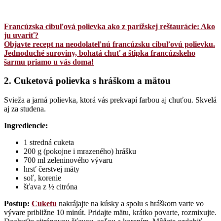
Francúzska cibuľová polievka ako z parížskej reštaurácie: Ako
ju uvariť?
Objavte recept na neodolateľnú francúzsku cibuľovú polievku.
Jednoduché suroviny, bohatá chuť a štipka francúzskeho
šarmu priamo u vás doma!
2. Cuketová polievka s hráškom a mätou
Svieža a jarná polievka, ktorá vás prekvapí farbou aj chuťou. Skvelá
aj za studena.
Ingrediencie:
1 stredná cuketa
200 g (pokojne i mrazeného) hrášku
700 ml zeleninového vývaru
hrsť čerstvej mäty
soľ, korenie
šťava z ½ citróna
Postup:
Cuketu
nakrájajte na kúsky a spolu s hráškom varte vo
vývare približne 10 minút. Pridajte mätu, krátko povarte, rozmixujte.