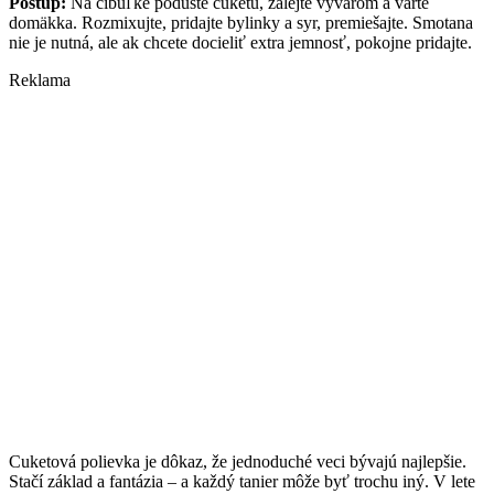
Postup:
Na cibuľke poduste cuketu, zalejte vývarom a varte
domäkka. Rozmixujte, pridajte bylinky a syr, premiešajte. Smotana
nie je nutná, ale ak chcete docieliť extra jemnosť, pokojne pridajte.
Reklama
Cuketová polievka je dôkaz, že jednoduché veci bývajú najlepšie.
Stačí základ a fantázia – a každý tanier môže byť trochu iný. V lete