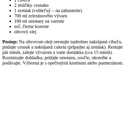
2 strúčiky cesnaku
1 zemiak (voliteľný – na zahustenie)
700 ml zeleninového vývaru
100 ml smotany na varenie
soľ, čierne korenie
olivový olej
Postup:
Na olivovom oleji orestujte nadrobno nakrájanú cibuľu,
pridajte cesnak a nakrájanú cuketu (prípadne aj zemiak). Restujte
pár minút, zalejte vývarom a varte domäkka (cca 15 minút).
Rozmixujte dohladka, pridajte smotanu, osoľte, okoreňte a
podávajte. Výborná je s opečenými krutónmi alebo parmezánom.