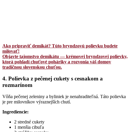
Ako pripraviť demikát? Túto bryndzovú polievku budete
milovať!
Objavte tajomstvo demikátu — krémovej bryndzovej polievky,
ktorá pohladí chuťové poháriky a rozvonia váš domov
tradičnou slovenskou chuťou.
4. Polievka z pečenej cukety s cesnakom a
rozmarínom
Vôňa pečenej zeleniny a byliniek je nenahraditeľná. Táto polievka
je pre milovníkov výraznejších chutí.
Ingrediencie:
2 stredné cukety
1 menšia cibuľa