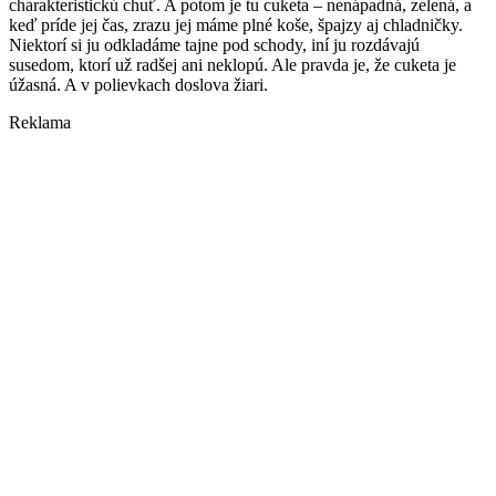
charakteristickú chuť. A potom je tu cuketa – nenápadná, zelená, a
keď príde jej čas, zrazu jej máme plné koše, špajzy aj chladničky.
Niektorí si ju odkladáme tajne pod schody, iní ju rozdávajú
susedom, ktorí už radšej ani neklopú. Ale pravda je, že cuketa je
úžasná. A v polievkach doslova žiari.
Reklama