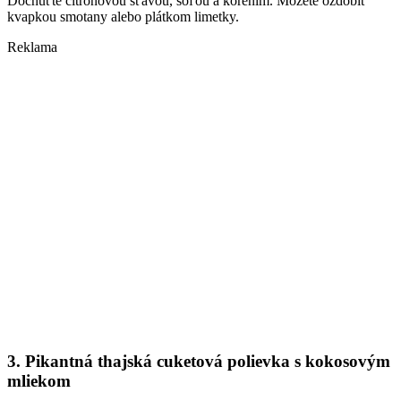
Dochuťte citrónovou šťavou, soľou a korením. Môžete ozdobiť
kvapkou smotany alebo plátkom limetky.
Reklama
3. Pikantná thajská cuketová polievka s kokosovým
mliekom