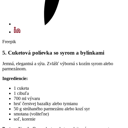
Freepik
5. Cuketová polievka so syrom a bylinkami
Jemná, elegantná a sýta. Zvlášť výborná s kozím syrom alebo
parmezánom.
Ingrediencie:
1 cuketa
1 cibuľa
700 ml vývaru
hrsť čerstvej bazalky alebo tymianu
50 g strúhaného parmezánu alebo kozí syr
smotana (voliteľne)
soľ, korenie