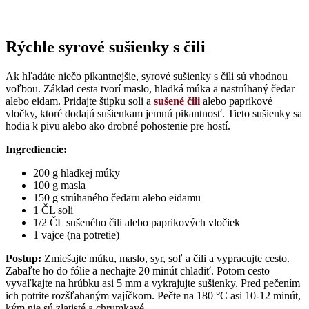
Rýchle syrové sušienky s čili
Ak hľadáte niečo pikantnejšie, syrové sušienky s čili sú vhodnou
voľbou. Základ cesta tvorí maslo, hladká múka a nastrúhaný čedar
alebo eidam. Pridajte štipku soli a
sušené čili
alebo paprikové
vločky, ktoré dodajú sušienkam jemnú pikantnosť. Tieto sušienky sa
hodia k pivu alebo ako drobné pohostenie pre hostí.
Ingrediencie:
200 g hladkej múky
100 g masla
150 g strúhaného čedaru alebo eidamu
1 ČL soli
1/2 ČL sušeného čili alebo paprikových vločiek
1 vajce (na potretie)
Postup:
Zmiešajte múku, maslo, syr, soľ a čili a vypracujte cesto.
Zabaľte ho do fólie a nechajte 20 minút chladiť. Potom cesto
vyvaľkajte na hrúbku asi 5 mm a vykrajujte sušienky. Pred pečením
ich potrite rozšľahaným vajíčkom. Pečte na 180 °C asi 10-12 minút,
kým nie sú zlatisté a chrumkavé.