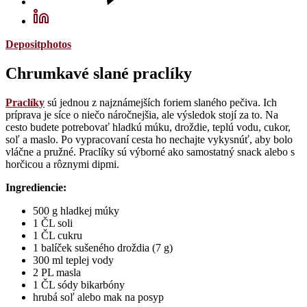
Depositphotos
Chrumkavé slané praclíky
Praclíky
sú jednou z najznámejších foriem slaného pečiva. Ich
príprava je síce o niečo náročnejšia, ale výsledok stojí za to. Na
cesto budete potrebovať hladkú múku, droždie, teplú vodu, cukor,
soľ a maslo. Po vypracovaní cesta ho nechajte vykysnúť, aby bolo
vláčne a pružné. Praclíky sú výborné ako samostatný snack alebo s
horčicou a rôznymi dipmi.
Ingrediencie:
500 g hladkej múky
1 ČL soli
1 ČL cukru
1 balíček sušeného droždia (7 g)
300 ml teplej vody
2 PL masla
1 ČL sódy bikarbóny
hrubá soľ alebo mak na posyp