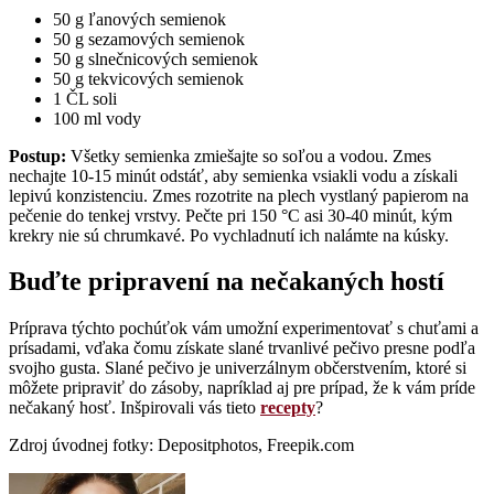
50 g ľanových semienok
50 g sezamových semienok
50 g slnečnicových semienok
50 g tekvicových semienok
1 ČL soli
100 ml vody
Postup:
Všetky semienka zmiešajte so soľou a vodou. Zmes
nechajte 10-15 minút odstáť, aby semienka vsiakli vodu a získali
lepivú konzistenciu. Zmes rozotrite na plech vystlaný papierom na
pečenie do tenkej vrstvy. Pečte pri 150 °C asi 30-40 minút, kým
krekry nie sú chrumkavé. Po vychladnutí ich nalámte na kúsky.
Buďte pripravení na nečakaných hostí
Príprava týchto pochúťok vám umožní experimentovať s chuťami a
prísadami, vďaka čomu získate slané trvanlivé pečivo presne podľa
svojho gusta. Slané pečivo je univerzálnym občerstvením, ktoré si
môžete pripraviť do zásoby, napríklad aj pre prípad, že k vám príde
nečakaný hosť. Inšpirovali vás tieto
recepty
?
Zdroj úvodnej fotky: Depositphotos, Freepik.com