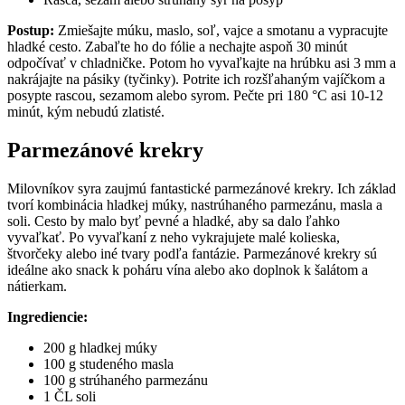
Postup:
Zmiešajte múku, maslo, soľ, vajce a smotanu a vypracujte
hladké cesto. Zabaľte ho do fólie a nechajte aspoň 30 minút
odpočívať v chladničke. Potom ho vyvaľkajte na hrúbku asi 3 mm a
nakrájajte na pásiky (tyčinky). Potrite ich rozšľahaným vajíčkom a
posypte rascou, sezamom alebo syrom. Pečte pri 180 °C asi 10-12
minút, kým nebudú zlatisté.
Parmezánové krekry
Milovníkov syra zaujmú fantastické parmezánové krekry. Ich základ
tvorí kombinácia hladkej múky, nastrúhaného parmezánu, masla a
soli. Cesto by malo byť pevné a hladké, aby sa dalo ľahko
vyvaľkať. Po vyvaľkaní z neho vykrajujete malé kolieska,
štvorčeky alebo iné tvary podľa fantázie. Parmezánové krekry sú
ideálne ako snack k poháru vína alebo ako doplnok k šalátom a
nátierkam.
Ingrediencie:
200 g hladkej múky
100 g studeného masla
100 g strúhaného parmezánu
1 ČL soli