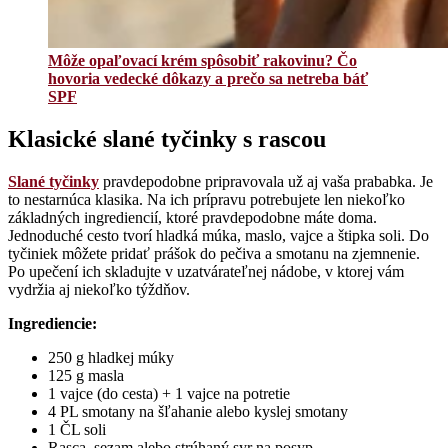
Môže opaľovací krém spôsobiť rakovinu? Čo
hovoria vedecké dôkazy a prečo sa netreba báť
SPF
Klasické slané tyčinky s rascou
Slané tyčinky
pravdepodobne pripravovala už aj vaša prababka. Je
to nestarnúca klasika. Na ich prípravu potrebujete len niekoľko
základných ingrediencií, ktoré pravdepodobne máte doma.
Jednoduché cesto tvorí hladká múka, maslo, vajce a štipka soli. Do
tyčiniek môžete pridať prášok do pečiva a smotanu na zjemnenie.
Po upečení ich skladujte v uzatvárateľnej nádobe, v ktorej vám
vydržia aj niekoľko týždňov.
Ingrediencie:
250 g hladkej múky
125 g masla
1 vajce (do cesta) + 1 vajce na potretie
4 PL smotany na šľahanie alebo kyslej smotany
1 ČL soli
Rasca, sezam alebo strúhaný syr na posyp