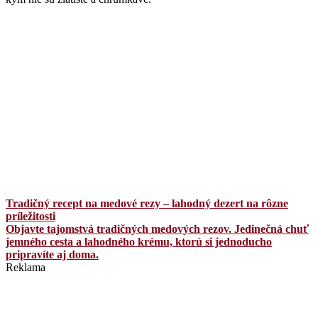
Tradičný recept na medové rezy – lahodný dezert na rôzne
príležitosti
Objavte tajomstvá tradičných medových rezov. Jedinečná chuť
jemného cesta a lahodného krému, ktorú si jednoducho
pripravíte aj doma.
Reklama