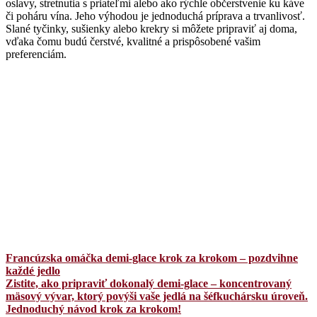
oslavy, stretnutia s priateľmi alebo ako rýchle občerstvenie ku káve
či poháru vína. Jeho výhodou je jednoduchá príprava a trvanlivosť.
Slané tyčinky, sušienky alebo krekry si môžete pripraviť aj doma,
vďaka čomu budú čerstvé, kvalitné a prispôsobené vašim
preferenciám.
Francúzska omáčka demi-glace krok za krokom – pozdvihne
každé jedlo
Zistite, ako pripraviť dokonalý demi-glace – koncentrovaný
mäsový vývar, ktorý povýši vaše jedlá na šéfkuchársku úroveň.
Jednoduchý návod krok za krokom!