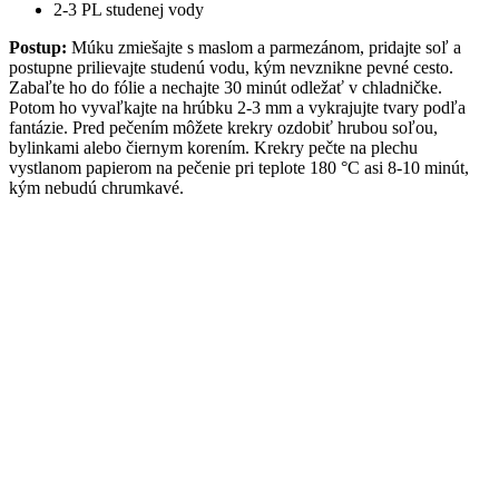
2-3 PL studenej vody
Postup:
Múku zmiešajte s maslom a parmezánom, pridajte soľ a
postupne prilievajte studenú vodu, kým nevznikne pevné cesto.
Zabaľte ho do fólie a nechajte 30 minút odležať v chladničke.
Potom ho vyvaľkajte na hrúbku 2-3 mm a vykrajujte tvary podľa
fantázie. Pred pečením môžete krekry ozdobiť hrubou soľou,
bylinkami alebo čiernym korením. Krekry pečte na plechu
vystlanom papierom na pečenie pri teplote 180 °C asi 8-10 minút,
kým nebudú chrumkavé.