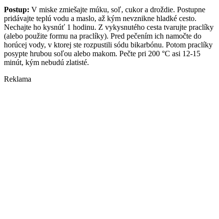
Postup:
V miske zmiešajte múku, soľ, cukor a droždie. Postupne
pridávajte teplú vodu a maslo, až kým nevznikne hladké cesto.
Nechajte ho kysnúť 1 hodinu. Z vykysnutého cesta tvarujte praclíky
(alebo použite formu na praclíky). Pred pečením ich namočte do
horúcej vody, v ktorej ste rozpustili sódu bikarbónu. Potom praclíky
posypte hrubou soľou alebo makom. Pečte pri 200 °C asi 12-15
minút, kým nebudú zlatisté.
Reklama