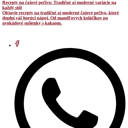
Recepty na čajové pečivo: Tradičné aj moderné variácie na
každý stôl
Objavte recepty na tradičné aj moderné čajové pečivo, ktoré
doplní váš horúci nápoj. Od mandľových koláčikov po
avokádové sušienky s kakaom.