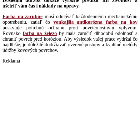
Dôsledná údržba dokáže výrazne predĺžiť ich životnosť a
ušetriť vám čas i náklady na opravy.
Farba na zárubne
musí odolávať každodennému mechanickému
opotrebeniu, zatiaľ čo
vonkajšia antikorózna farba na kov
poskytuje potrebnú ochranu proti poveternostným vplyvom.
Rovnako
farba na železo
by mala zaručiť dlhodobú odolnosť a
chrániť povrch pred koróziou. Aby výsledok vašej práce vydržal čo
najdlhšie, je dôležité dodržiavať overené postupy a kvalitné metódy
údržby kovových povrchov.
Reklama