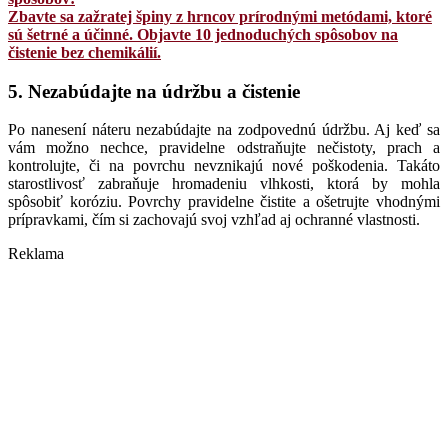
Zbavte sa zažratej špiny z hrncov prírodnými metódami, ktoré
sú šetrné a účinné. Objavte 10 jednoduchých spôsobov na
čistenie bez chemikálií.
5. Nezabúdajte na údržbu a čistenie
Po nanesení náteru nezabúdajte na zodpovednú údržbu. Aj keď sa
vám možno nechce, pravidelne odstraňujte nečistoty, prach a
kontrolujte, či na povrchu nevznikajú nové poškodenia. Takáto
starostlivosť zabraňuje hromadeniu vlhkosti, ktorá by mohla
spôsobiť koróziu. Povrchy pravidelne čistite a ošetrujte vhodnými
prípravkami, čím si zachovajú svoj vzhľad aj ochranné vlastnosti.
Reklama