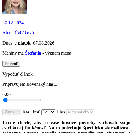
30.12.2024
Alena Čabáková
Dnes je
piatok
, 07.08.2026
Meniny má
Štefánia
- význam mena
Prehrať
Vypočuť článok
Pripravujem slovenský hlas...
0:00
--:--
Rýchlosť
Hlas
Zastaviť
Určite chcete, aby si vaše kovové povrchy zachovali svoju
estetiku aj funkčnosť. Na to potrebujú špecifickú starostlivosť.