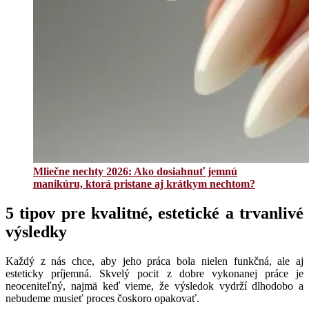
Mliečne nechty 2026: Ako dosiahnuť jemnú
manikúru, ktorá pristane aj krátkym nechtom?
5 tipov pre kvalitné, estetické a trvanlivé
výsledky
Každý z nás chce, aby jeho práca bola nielen funkčná, ale aj
esteticky príjemná. Skvelý pocit z dobre vykonanej práce je
neoceniteľný, najmä keď vieme, že výsledok vydrží dlhodobo a
nebudeme musieť proces čoskoro opakovať.