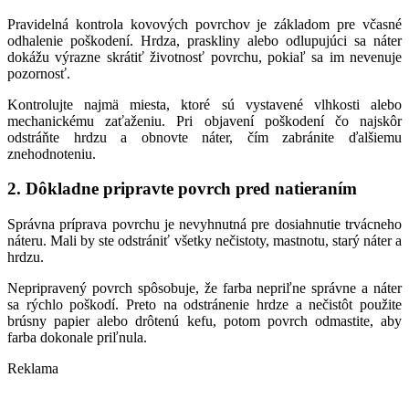
Pravidelná kontrola kovových povrchov je základom pre včasné
odhalenie poškodení. Hrdza, praskliny alebo odlupujúci sa náter
dokážu výrazne skrátiť životnosť povrchu, pokiaľ sa im nevenuje
pozornosť.
Kontrolujte najmä miesta, ktoré sú vystavené vlhkosti alebo
mechanickému zaťaženiu. Pri objavení poškodení čo najskôr
odstráňte hrdzu a obnovte náter, čím zabránite ďalšiemu
znehodnoteniu.
2. Dôkladne pripravte povrch pred natieraním
Správna príprava povrchu je nevyhnutná pre dosiahnutie trvácneho
náteru. Mali by ste odstrániť všetky nečistoty, mastnotu, starý náter a
hrdzu.
Nepripravený povrch spôsobuje, že farba nepriľne správne a náter
sa rýchlo poškodí. Preto na odstránenie hrdze a nečistôt použite
brúsny papier alebo drôtenú kefu, potom povrch odmastite, aby
farba dokonale priľnula.
Reklama