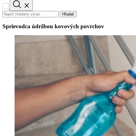
Hľadať
Sprievodca údržbou kovových povrchov