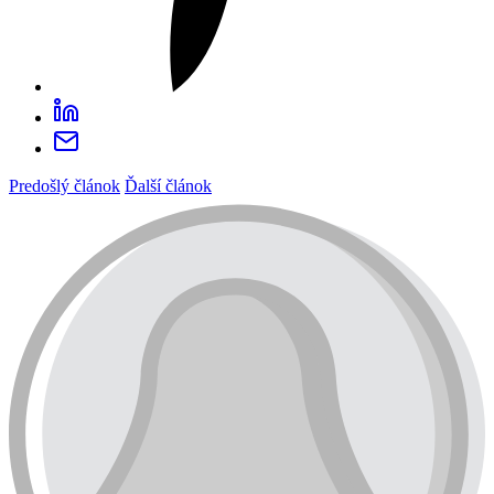
Predošlý článok
Ďalší článok