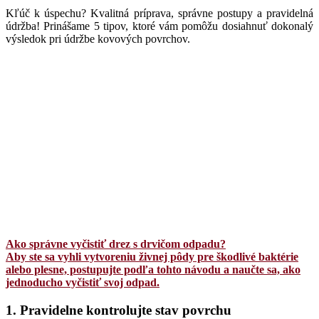
Kľúč k úspechu? Kvalitná príprava, správne postupy a pravidelná
údržba! Prinášame 5 tipov, ktoré vám pomôžu dosiahnuť dokonalý
výsledok pri údržbe kovových povrchov.
Ako správne vyčistiť drez s drvičom odpadu?
Aby ste sa vyhli vytvoreniu živnej pôdy pre škodlivé baktérie
alebo plesne, postupujte podľa tohto návodu a naučte sa, ako
jednoducho vyčistiť svoj odpad.
1. Pravidelne kontrolujte stav povrchu