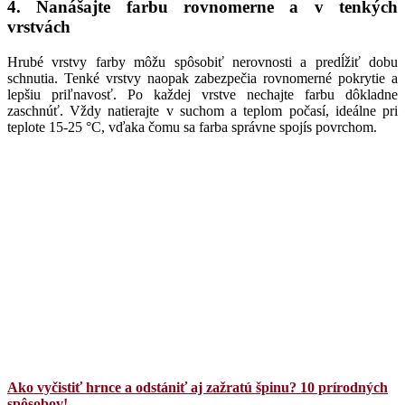
4. Nanášajte farbu rovnomerne a v tenkých
vrstvách
Hrubé vrstvy farby môžu spôsobiť nerovnosti a predĺžiť dobu
schnutia. Tenké vrstvy naopak zabezpečia rovnomerné pokrytie a
lepšiu priľnavosť. Po každej vrstve nechajte farbu dôkladne
zaschnúť. Vždy natierajte v suchom a teplom počasí, ideálne pri
teplote 15-25 °C, vďaka čomu sa farba správne spojís povrchom.
Ako vyčistiť hrnce a odstániť aj zažratú špinu? 10 prírodných
spôsobov!