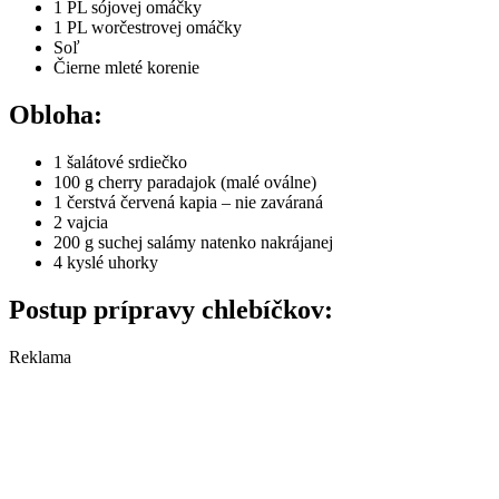
1 PL sójovej omáčky
1 PL worčestrovej omáčky
Soľ
Čierne mleté korenie
Obloha:
1 šalátové srdiečko
100 g cherry paradajok (malé oválne)
1 čerstvá červená kapia – nie zaváraná
2 vajcia
200 g suchej salámy natenko nakrájanej
4 kyslé uhorky
Postup prípravy chlebíčkov:
Reklama