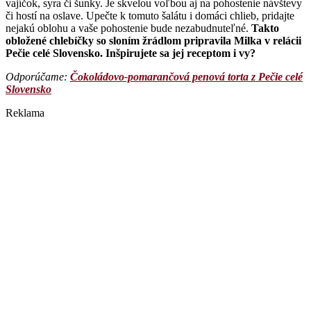
vajíčok, syra či šunky. Je skvelou voľbou aj na pohostenie návštevy
či hostí na oslave. Upečte k tomuto šalátu i domáci chlieb, pridajte
nejakú oblohu a vaše pohostenie bude nezabudnuteľné.
Takto
obložené chlebíčky so sloním žrádlom pripravila Milka v relácii
Pečie celé Slovensko. Inšpirujete sa jej receptom i vy?
Odporúčame:
Čokoládovo-pomarančová penová torta z Pečie celé
Slovensko
Reklama