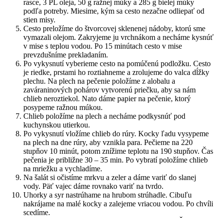
rasce, 3 PL oleja, 50 g ražnej múky a 285 g bielej múky
podľa potreby. Miesime, kým sa cesto nezačne odliepať od
stien misy.
Cesto preložíme do štvorcovej sklenenej nádoby, ktorú sme
vymazali olejom. Zakryjeme ju vrchnákom a necháme kysnúť
v mise s teplou vodou. Po 15 minútach cesto v mise
prevzdušníme prekladaním.
Po vykysnutí vyberieme cesto na pomúčenú podložku. Cesto
je riedke, prstami ho roztiahneme a zrolujeme do valca dĺžky
plechu. Na plech na pečenie položíme z alobalu a
zaváraninových pohárov vytvorenú priečku, aby sa nám
chlieb neroztiekol. Nato dáme papier na pečenie, ktorý
posypeme ražnou múkou.
Chlieb položíme na plech a necháme podkysnúť pod
kuchynskou utierkou.
Po vykysnutí vložíme chlieb do rúry. Kocky ľadu vysypeme
na plech na dne rúry, aby vznikla para. Pečieme na 220
stupňov 10 minút, potom znížime teplotu na 190 stupňov. Čas
pečenia je približne 30 – 35 min. Po vybratí položíme chlieb
na mriežku a vychladíme.
Na šalát si očistíme mrkvu a zeler a dáme variť do slanej
vody. Päť vajec dáme rovnako variť na tvrdo.
Uhorky a syr nastrúhame na hrubom strúhadle. Cibuľu
nakrájame na malé kocky a zalejeme vriacou vodou. Po chvíli
scedíme.