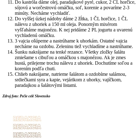
Do kastróla dáme olej, paradajkové pyré, cukor, 2 ČL horčice,
sójovú a worčestrovú omáčku, soľ, korenie a povaríme 2-3
minúty. Necháme vychladiť.
Do vyššej úzkej nádoby dáme 2 žĺtka, 1 ČL horčice, 1 ČL
nálevu z uhoriek a 150 ml oleja. Ponorným mixérom
vyšľaháme majonézu. K nej pridáme 2 PL jogurtu a uvarenú
vychladenú omáčku.
3 vajcia ošúpeme a nastrúhame k uhorkám. Ostatné vajcia
necháme na ozdobu. Zeleninu tiež vychladíme a nastrúhame.
Šunku nakrájame na tenké rezance. Všetky zložky šalátu
zmiešame s cibuľou a omáčkou s majonézou. Ak je zmes
hustá, prilejeme trochu nálevu z uhoriek. Dochutíme soľou a
korením podľa chuti.
Chlieb nakrájame, natrieme šalátom a ozdobíme salámou,
srdiečkami syra a kapie, vejárikom z uhorky, vajíčkom,
paradajkou a šalátovými listami.
Zdroj foto: Pečie celé Slovensko