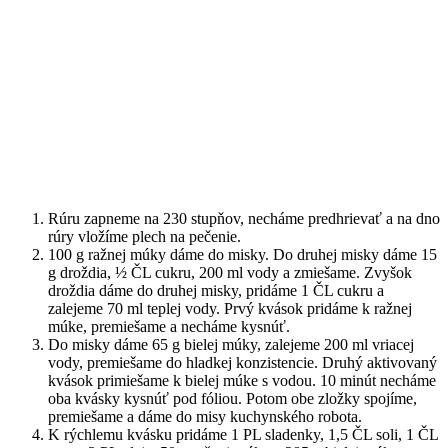
Rúru zapneme na 230 stupňov, necháme predhrievať a na dno
rúry vložíme plech na pečenie.
100 g ražnej múky dáme do misky. Do druhej misky dáme 15
g droždia, ½ ČL cukru, 200 ml vody a zmiešame. Zvyšok
droždia dáme do druhej misky, pridáme 1 ČL cukru a
zalejeme 70 ml teplej vody. Prvý kvások pridáme k ražnej
múke, premiešame a necháme kysnúť.
Do misky dáme 65 g bielej múky, zalejeme 200 ml vriacej
vody, premiešame do hladkej konzistencie. Druhý aktivovaný
kvások primiešame k bielej múke s vodou. 10 minút necháme
oba kvásky kysnúť pod fóliou. Potom obe zložky spojíme,
premiešame a dáme do misy kuchynského robota.
K rýchlemu kvásku pridáme 1 PL sladenky, 1,5 ČL soli, 1 ČL