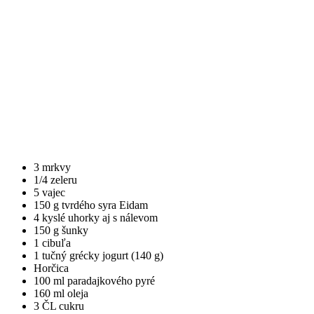
3 mrkvy
1/4 zeleru
5 vajec
150 g tvrdého syra Eidam
4 kyslé uhorky aj s nálevom
150 g šunky
1 cibuľa
1 tučný grécky jogurt (140 g)
Horčica
100 ml paradajkového pyré
160 ml oleja
3 ČL cukru