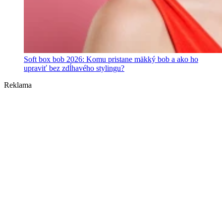
Soft box bob 2026: Komu pristane mäkký bob a ako ho
upraviť bez zdĺhavého stylingu?
Reklama