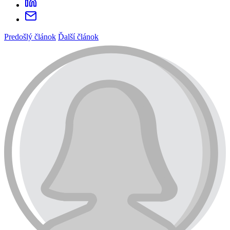
Predošlý článok
Ďalší článok