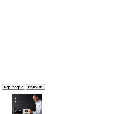
Najčítanejšie
Najnovšie