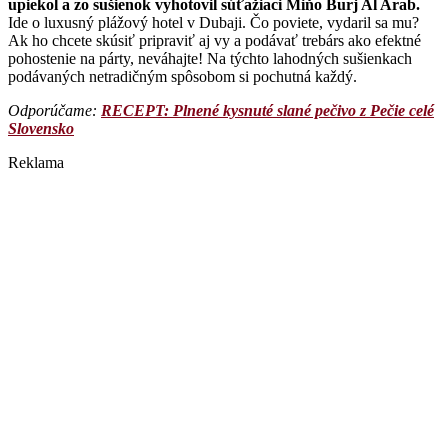
upiekol a zo sušienok vyhotovil súťažiaci Miňo Burj Al Arab.
Ide o luxusný plážový hotel v Dubaji. Čo poviete, vydaril sa mu?
Ak ho chcete skúsiť pripraviť aj vy a podávať trebárs ako efektné
pohostenie na párty, neváhajte! Na týchto lahodných sušienkach
podávaných netradičným spôsobom si pochutná každý.
Odporúčame: ​
RECEPT: Plnené kysnuté slané pečivo z Pečie celé
Slovensko
Reklama