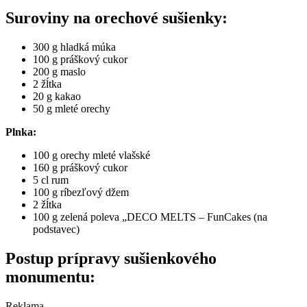
Suroviny na orechové sušienky:
300 g hladká múka
100 g práškový cukor
200 g maslo
2 žĺtka
20 g kakao
50 g mleté orechy
Plnka:
100 g orechy mleté vlašské
160 g práškový cukor
5 cl rum
100 g ríbezľový džem
2 žĺtka
100 g zelená poleva „DECO MELTS – FunCakes (na
podstavec)
Postup prípravy sušienkového
monumentu:
Reklama