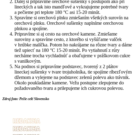
Ďalej si pripravíme orechové sušienky s postupom ako pri
lineckých a tak isto mandľové a vykrajujeme potrebné tvary
a pečieme pri teplote 180 °C asi 15-20 minút.
Spravíme si orechovú plnku zmiešaním všetkých surovín na
orechovú plnku. Orechové sušienky naplníme orechovou
plnkou a spojíme.
Pripravíme si aj cesto na orechové kamene. Zmiešame
suroviny a spravíme cesto, z ktorého si vyšúľame valček
v hrúbke malíčka. Potom ho nakrájame na rôzne tvary a dáme
tiež upiecť na 180 °C 15-20 minút. Po vytiahnutí z rúry
necháme trocha vychladnúť a obaľujeme v práškovom cukre
s vanilkovým.
Na podnos si pripravíme podstavec, tvorený z 2 plátov
lineckej sušienky v tvare trojuholníka, tie spojíme ríbezľovým
džemom a vylejeme na podstavec zelenú polevu ako trávnik.
Okolo poukladáme kamene. Vežu postupne zlepujeme do
požadovaného tvaru a prilepujeme ich cukrovou polevou.
Zdroj foto: Pečie celé Slovensko