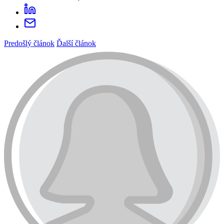
Predošlý článok
Ďalší článok