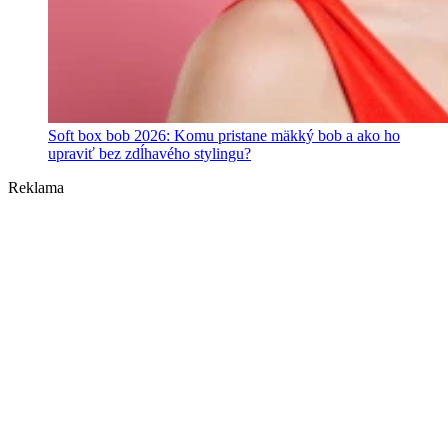
Soft box bob 2026: Komu pristane mäkký bob a ako ho
upraviť bez zdĺhavého stylingu?
Reklama