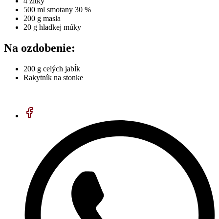
4 žĺtky
500 ml smotany 30 %
200 g masla
20 g hladkej múky
Na ozdobenie:
200 g celých jabĺk
Rakytník na stonke