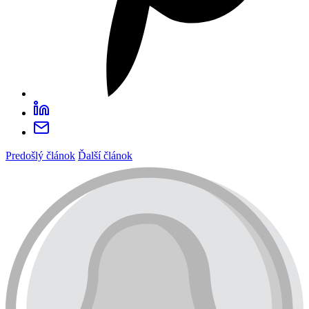
Predošlý článok
Ďalší článok