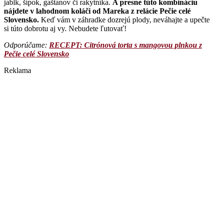
jabĺk, šípok, gaštanov či rakytníka.
A presne túto kombináciu
nájdete v lahodnom koláči od Mareka z relácie Pečie celé
Slovensko.
Keď vám v záhradke dozrejú plody, neváhajte a upečte
si túto dobrotu aj vy. Nebudete ľutovať!
Odporúčame: ​
RECEPT: Citrónová torta s mangovou plnkou z
Pečie celé Slovensko
Reklama