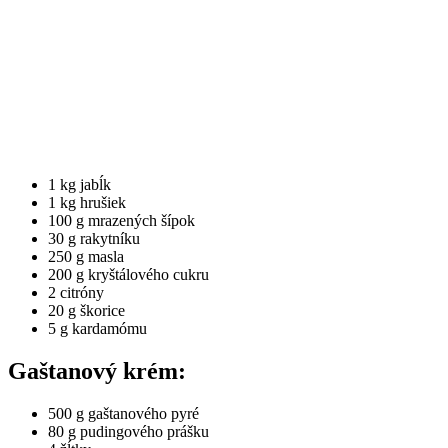
1 kg jabĺk
1 kg hrušiek
100 g mrazených šípok
30 g rakytníku
250 g masla
200 g kryštálového cukru
2 citróny
20 g škorice
5 g kardamómu
Gaštanový krém:
500 g gaštanového pyré
80 g pudingového prášku