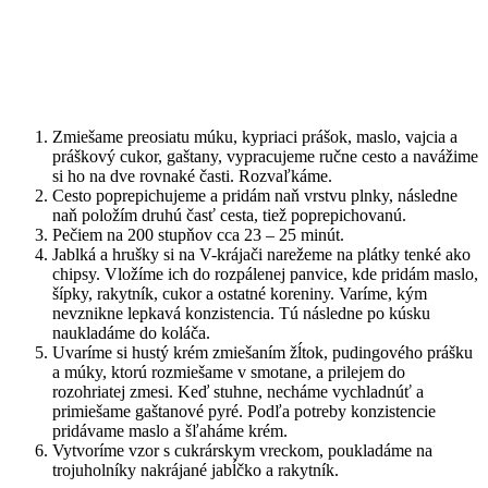
Zmiešame preosiatu múku, kypriaci prášok, maslo, vajcia a
práškový cukor, gaštany, vypracujeme ručne cesto a navážime
si ho na dve rovnaké časti. Rozvaľkáme.
Cesto poprepichujeme a pridám naň vrstvu plnky, následne
naň položím druhú časť cesta, tiež poprepichovanú.
Pečiem na 200 stupňov cca 23 – 25 minút.
Jablká a hrušky si na V-krájači narežeme na plátky tenké ako
chipsy. Vložíme ich do rozpálenej panvice, kde pridám maslo,
šípky, rakytník, cukor a ostatné koreniny. Varíme, kým
nevznikne lepkavá konzistencia. Tú následne po kúsku
naukladáme do koláča.
Uvaríme si hustý krém zmiešaním žĺtok, pudingového prášku
a múky, ktorú rozmiešame v smotane, a prilejem do
rozohriatej zmesi. Keď stuhne, necháme vychladnúť a
primiešame gaštanové pyré. Podľa potreby konzistencie
pridávame maslo a šľaháme krém.
Vytvoríme vzor s cukrárskym vreckom, poukladáme na
trojuholníky nakrájané jabĺčko a rakytník.