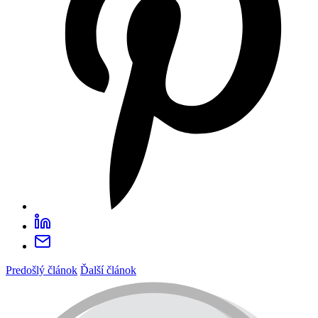
Predošlý článok
Ďalší článok