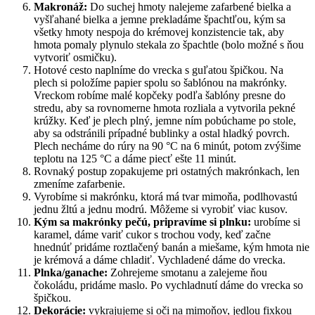
Makronáž:
Do suchej hmoty nalejeme zafarbené bielka a
vyšľahané bielka a jemne prekladáme špachtľou, kým sa
všetky hmoty nespoja do krémovej konzistencie tak, aby
hmota pomaly plynulo stekala zo špachtle (bolo možné s ňou
vytvoriť osmičku).
Hotové cesto naplníme do vrecka s guľatou špičkou. Na
plech si položíme papier spolu so šablónou na makrónky.
Vreckom robíme malé kopčeky podľa šablóny presne do
stredu, aby sa rovnomerne hmota rozliala a vytvorila pekné
krúžky. Keď je plech plný, jemne ním pobúchame po stole,
aby sa odstránili prípadné bublinky a ostal hladký povrch.
Plech necháme do rúry na 90 °C na 6 minút, potom zvýšime
teplotu na 125 °C a dáme piecť ešte 11 minút.
Rovnaký postup zopakujeme pri ostatných makrónkach, len
zmeníme zafarbenie.
Vyrobíme si makrónku, ktorá má tvar mimoňa, podlhovastú
jednu žltú a jednu modrú. Môžeme si vyrobiť viac kusov.
Kým sa makrónky pečú, pripravíme si plnku:
urobíme si
karamel, dáme variť cukor s trochou vody, keď začne
hnednúť pridáme roztlačený banán a miešame, kým hmota nie
je krémová a dáme chladiť. Vychladené dáme do vrecka.
Plnka/ganache:
Zohrejeme smotanu a zalejeme ňou
čokoládu, pridáme maslo. Po vychladnutí dáme do vrecka so
špičkou.
Dekorácie:
vykrajujeme si oči na mimoňov, jedlou fixkou