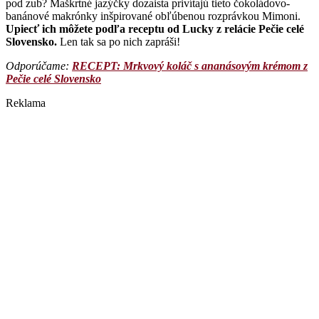
pod zub? Maškrtné jazýčky dozaista privítajú tieto čokoládovo-
banánové makrónky inšpirované obľúbenou rozprávkou Mimoni.
Upiecť ich môžete podľa receptu od Lucky z relácie Pečie celé
Slovensko.
Len tak sa po nich zapráši!
Odporúčame:
RECEPT: Mrkvový koláč s ananásovým krémom z
Pečie celé Slovensko
Reklama