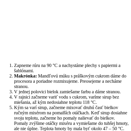
Zapneme rúru na 90 °C a nachystáme plechy s papiermi a
šablónami.
Makrónka:
Mandľovú múku s práškovým cukrom dáme do
procesora a poriadne rozmixujeme. Preosejeme a necháme
stranou.
V jednej polovici bielok zamiešame farbu a dáme stranou.
V rajnici začneme variť vodu s cukrom, varíme sirup bez
miešania, až kým nedosiahne teplotu 118 °C.
Kým sa varí sirup, začneme mixovať druhú časť bielkov
ručným mixérom na pomalších otáčkach. Keď sirup dosiahne
svoju teplotu, začneme ho pomaly nalievať do bielkov.
Pomaly zvýšime otáčky mixéru a vymiešame do tuhšej hmoty,
ale nie úplne. Teplota hmoty by mala byť okolo 47 – 50 °C.