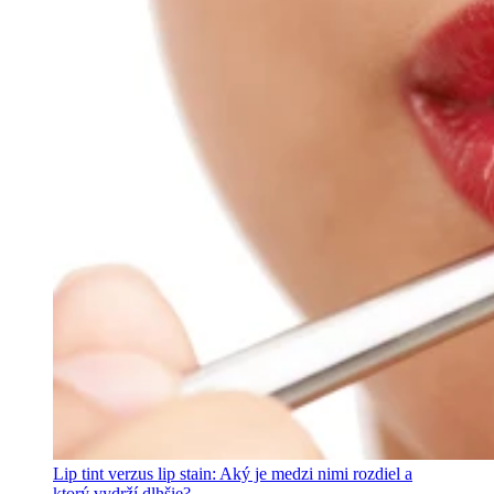
Lip tint verzus lip stain: Aký je medzi nimi rozdiel a
ktorý vydrží dlhšie?