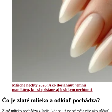
Mliečne nechty 2026: Ako dosiahnuť jemnú
manikúru, ktorá pristane aj krátkym nechtom?
Čo je zlaté mlieko a odkiaľ pochádza?
Zlaté mlieko pochádza z Indie, kde sa už po stáročia pije ako súčasť