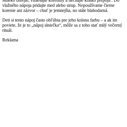
Mlieko ohrejte, vmiešajte koreniny a nechajte krátko prepojiť. Do
vlažného nápoja pridajte med alebo sirup. Nepoužívame čierne
korenie ani zázvor – chuť je jemnejšia, no stále blahodarná.
Deti si tento nápoj často obľúbia pre jeho krásnu farbu – a ak im
poviete, že je to „nápoj slniečka“, môže sa z toho stať milý večerný
rituál.
Reklama