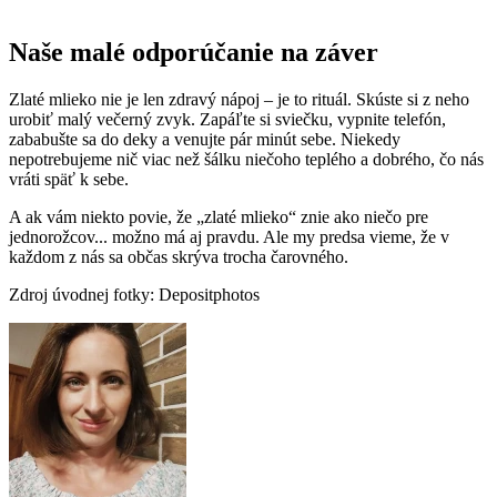
Naše malé odporúčanie na záver
Zlaté mlieko nie je len zdravý nápoj – je to rituál. Skúste si z neho
urobiť malý večerný zvyk. Zapáľte si sviečku, vypnite telefón,
zababušte sa do deky a venujte pár minút sebe. Niekedy
nepotrebujeme nič viac než šálku niečoho teplého a dobrého, čo nás
vráti späť k sebe.
A ak vám niekto povie, že „zlaté mlieko“ znie ako niečo pre
jednorožcov... možno má aj pravdu. Ale my predsa vieme, že v
každom z nás sa občas skrýva trocha čarovného.
Zdroj úvodnej fotky: Depositphotos