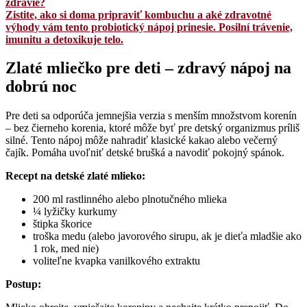
zdravie?
Zistite, ako si doma pripraviť kombuchu a aké zdravotné
výhody vám tento probiotický nápoj prinesie. Posilní trávenie,
imunitu a detoxikuje telo.
Zlaté mliečko pre deti – zdravý nápoj na
dobrú noc
Pre deti sa odporúča jemnejšia verzia s menším množstvom korenín
– bez čierneho korenia, ktoré môže byť pre detský organizmus príliš
silné. Tento nápoj môže nahradiť klasické kakao alebo večerný
čajík. Pomáha uvoľniť detské brušká a navodiť pokojný spánok.
Recept na detské zlaté mlieko:
200 ml rastlinného alebo plnotučného mlieka
¼ lyžičky kurkumy
štipka škorice
troška medu (alebo javorového sirupu, ak je dieťa mladšie ako
1 rok, med nie)
voliteľne kvapka vanilkového extraktu
Postup: