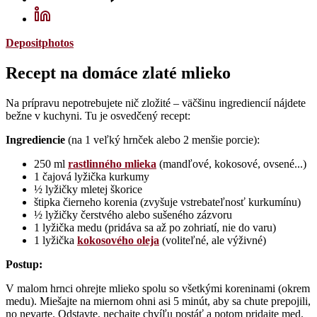
Depositphotos
Recept na domáce zlaté mlieko
Na prípravu nepotrebujete nič zložité – väčšinu ingrediencií nájdete
bežne v kuchyni. Tu je osvedčený recept:
Ingrediencie
(na 1 veľký hrnček alebo 2 menšie porcie):
250 ml
rastlinného mlieka
(mandľové, kokosové, ovsené...)
1 čajová lyžička kurkumy
½ lyžičky mletej škorice
štipka čierneho korenia (zvyšuje vstrebateľnosť kurkumínu)
½ lyžičky čerstvého alebo sušeného zázvoru
1 lyžička medu (pridáva sa až po zohriatí, nie do varu)
1 lyžička
kokosového oleja
(voliteľné, ale výživné)
Postup:
V malom hrnci ohrejte mlieko spolu so všetkými koreninami (okrem
medu). Miešajte na miernom ohni asi 5 minút, aby sa chute prepojili,
no nevarte. Odstavte, nechajte chvíľu postáť a potom pridajte med.