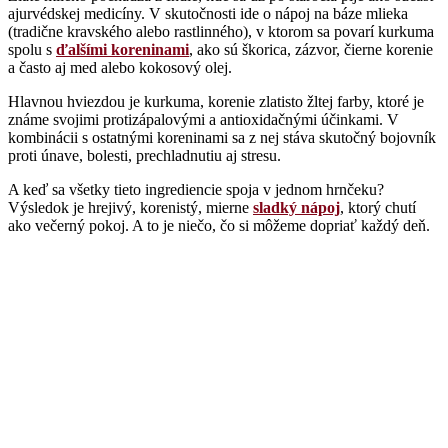
ajurvédskej medicíny. V skutočnosti ide o nápoj na báze mlieka
(tradične kravského alebo rastlinného), v ktorom sa povarí kurkuma
spolu s
ďalšími koreninami
, ako sú škorica, zázvor, čierne korenie
a často aj med alebo kokosový olej.
Hlavnou hviezdou je kurkuma, korenie zlatisto žltej farby, ktoré je
známe svojimi protizápalovými a antioxidačnými účinkami. V
kombinácii s ostatnými koreninami sa z nej stáva skutočný bojovník
proti únave, bolesti, prechladnutiu aj stresu.
A keď sa všetky tieto ingrediencie spoja v jednom hrnčeku?
Výsledok je hrejivý, korenistý, mierne
sladký nápoj
, ktorý chutí
ako večerný pokoj. A to je niečo, čo si môžeme dopriať každý deň.