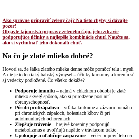
Ako správne pripraviť zelený čaj? Na tieto chyby si dávajte
pozor!
Objavte tajomstvá prípravy zeleného čaju, jeho zdravie
podporujúce účinky a najlepšie kombinácie chutí. Naučte sa,
ako si vychutnať jeho dokonalú chuť.
Na čo je zlaté mlieko dobré?
Hovorí sa, že šálka zlatého mlieka denne môže pomôcť telu i mysli.
A nie je to len taký babský výmysel – účinky kurkumy a korenín sú
aj vedecky podložené. Čo všetko dokáže?
Podporuje imunitu
– najmä v chladnom období je zlaté
mlieko skvelý spôsob, ako si prirodzene posilniť
obranyschopnosť.
Pôsobí protizápalovo
– vďaka kurkume a zázvoru pomáha
pri chronických zápaloch, bolestiach kĺbov či pri
autoimunitných ochoreniach.
Zlepšuje trávenie
– hrejivé koreniny podporujú
metabolizmus a uvoľňujú napätie v tráviacom trakte.
Upokojuje a uľahčuje zaspávanie
– večer pripraví telo na