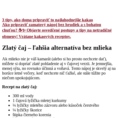
3 tipy, ako doma pripraviť to najlahodnejšie kakao
Ako pripraviť zamatový nápoj bez hrudiek a s bohatou
chuťou? ☕✨ Objavte osvedčené postupy a tipy na netradičné
obmeny! Vrátane kakaových receptov.
Zlatý čaj – ľahšia alternatíva bez mlieka
Ak mlieko nie je váš kamarát (alebo si ho prosto nechcete dať),
môžete si dopriať zlaté pohladenie aj v čajovej verzii. Je jemnejšia,
menej sýta, no rovnako účinná a voňavá. Tento nápoj je skvelý aj na
horúce letné večery, keď nechcete nič ťažké, ale stále túžite po
niečom upokojujúcom.
Recept na zlatý čaj:
300 ml vody
1 čajová lyžička mletej kurkumy
¼ lyžičky mletého zázvoru alebo kúsoček čerstvého
¼ lyžičky škorice
štipka čierneho korenia