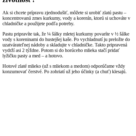
Ak si chcete prípravu zjednodušiť, môžete si urobiť zlatú pastu –
koncentrovanú zmes kurkumy, vody a korenín, ktorú si uchováte v
chladničke a použijete podľa potreby.
Pastu pripravíte tak, že ¼ šálky mletej kurkumy povaríte v ½ šálke
vody s koreninami do hustejšej kaše. Po vychladnutí ju preložte do
uzatvárateľnej nádoby a skladujte v chladničke. Takto pripravená
vydrží asi 2 týždne. Potom si do horúceho mlieka stačí pridať
lyžičku pasty a med – a hotovo.
Hotové zlaté mlieko (už s mliekom a medom) odporúčame vždy
konzumovať čerstvé. Po zohriatí už jeho účinky (a chuť) klesajú.