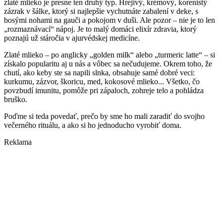
zlaté mlieko je presne ten druhý typ. Hrejivý, krémový, korenistý
zázrak v šálke, ktorý si najlepšie vychutnáte zabalení v deke, s
bosými nohami na gauči a pokojom v duši. Ale pozor – nie je to len
„rozmaznávací“ nápoj. Je to malý domáci elixír zdravia, ktorý
poznajú už stáročia v ajurvédskej medicíne.
Zlaté mlieko – po anglicky „golden milk“ alebo „turmeric latte“ – si
získalo popularitu aj u nás a vôbec sa nečudujeme. Okrem toho, že
chutí, ako keby ste sa napili slnka, obsahuje samé dobré veci:
kurkumu, zázvor, škoricu, med, kokosové mlieko... Všetko, čo
povzbudí imunitu, pomôže pri zápaloch, zohreje telo a pohládza
bruško.
Poďme si teda povedať, prečo by sme ho mali zaradiť do svojho
večerného rituálu, a ako si ho jednoducho vyrobiť doma.
Reklama