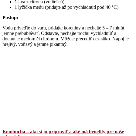
šťava z citróna (voliteľná)
1 lyžička medu (pridajte až po vychladnutí pod 40 °C)
Postup:
Vodu priveďte do varu, pridajte koreniny a nechajte 5 – 7 minút
jemne prebublávať. Odstavte, nechajte trochu vychladnúť a
dochuťte medom či citrónom. Môžete precediť cez sitko. Nápoj je
hrejivý, voňavý a jemne pikantný.
Kombucha – ako si ju pripraviť a aké má benefity pre naše