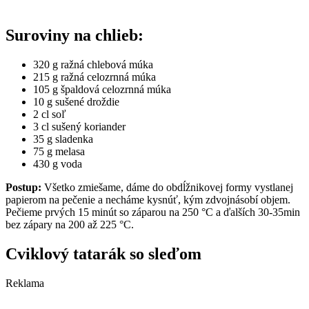
Suroviny na chlieb:
320 g ražná chlebová múka
215 g ražná celozrnná múka
105 g špaldová celozrnná múka
10 g sušené droždie
2 cl soľ
3 cl sušený koriander
35 g sladenka
75 g melasa
430 g voda
Postup:
Všetko zmiešame, dáme do obdĺžnikovej formy vystlanej
papierom na pečenie a necháme kysnúť, kým zdvojnásobí objem.
Pečieme prvých 15 minút so záparou na 250 °C a ďalších 30-35min
bez zápary na 200 až 225 °C.
Cviklový tatarák so sleďom
Reklama