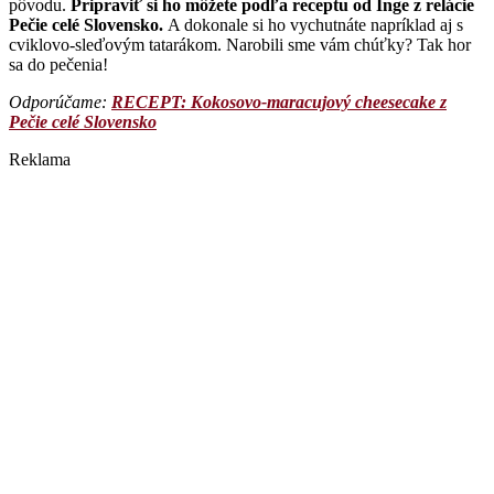
pôvodu.
Pripraviť si ho môžete podľa receptu od Inge z relácie
Pečie celé Slovensko.
A dokonale si ho vychutnáte napríklad aj s
cviklovo-sleďovým tatarákom. Narobili sme vám chúťky? Tak hor
sa do pečenia!
Odporúčame:
RECEPT: Kokosovo-maracujový cheesecake z
Pečie celé Slovensko
Reklama