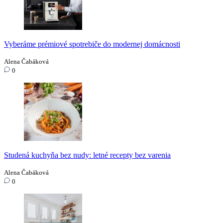
Vyberáme prémiové spotrebiče do modernej domácnosti
Alena Čabáková
0
Studená kuchyňa bez nudy: letné recepty bez varenia
Alena Čabáková
0