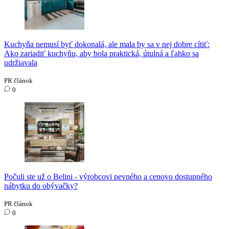
Kuchyňa nemusí byť dokonalá, ale mala by sa v nej dobre cítiť:
Ako zariadiť kuchyňu, aby bola praktická, útulná a ľahko sa
udržiavala
PR článok
0
Počuli ste už o Belini - výrobcovi pevného a cenovo dostupného
nábytku do obývačky?
PR článok
0