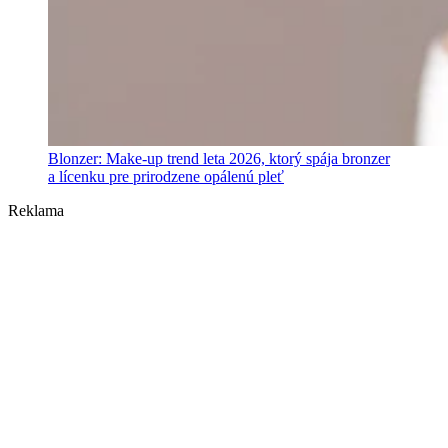
Blonzer: Make-up trend leta 2026, ktorý spája bronzer
a lícenku pre prirodzene opálenú pleť
Reklama