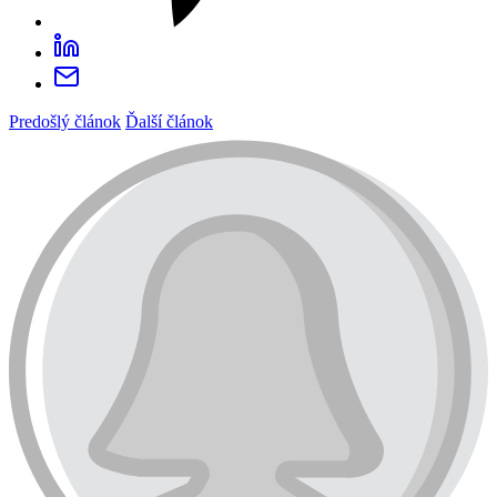
Predošlý článok
Ďalší článok