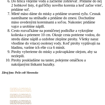
Do hrnca vlejeme vodu a začneme zohrievať. Pridáme do nej
2 bobkové listy, 4 guľôčky nového korenia a keď začne vrieť,
pridáme soľ.
Mleté mäso dáme do misky a pridáme uvarenú ryžu. Cesnak
nastrúhame na strúhadle a pridáme do zmesi. Dochutíme
mäso uvedenými koreninami a soľou. Nakoniec pridáme
vajce a urobíme náplň.
Cesto rozvaľkáme na pomúčenej podložke a vykrojíme
kolieska o priemere 10 cm. Okraje cesta potrieme vodou, do
stredu dáme náplň a ozdobne zlepíme pirohy. Všetky naraz
vhodíme do vriacej osolenej vody. Keď pirohy vyplávajú na
hladinu, varíme ich ešte cca 6 minút.
Pirohy vyberieme do misky a pokvapkáme olejom, aby sa
nezlepili.
Pirohy poukladáme na tanier, polejeme omáčkou a
nakrájanými lístkami bazalky.
Zdroj foto: Pečie celé Slovensko