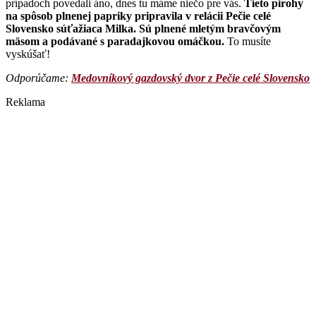
prípadoch povedali áno, dnes tu máme niečo pre vás.
Tieto pirohy
na spôsob plnenej papriky pripravila v relácii Pečie celé
Slovensko súťažiaca Milka. Sú plnené mletým bravčovým
mäsom a podávané s paradajkovou omáčkou.
To musíte
vyskúšať!
Odporúčame: ​
Medovníkový gazdovský dvor z Pečie celé Slovensko
Reklama