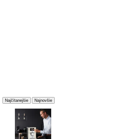
Najčítanejšie
Najnovšie