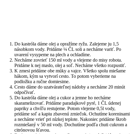
Do kastróla dáme olej a opražíme ryžu. Zalejeme ju 1,5
násobkom vody. Pridáme ¼ ČL soli a necháme variť. Po
uvarení vysypeme na plech a ochladíme.
Necháme zovrieť 150 ml vody a vlejeme do misy robota.
Pridáme k nej maslo, olej a soľ. Necháme všetko rozpustiť.
K zmesi pridáme obe múky a vajce. Všetko spolu miešame
hákom, kým sa vytvorí cesto. To potom vyberieme na
podložku a ručne domiesime.
Cesto dáme do uzatvárateľnej nádoby a necháme 20 minút
odpočívať.
Do kastróla dáme olej a cukor a jemne ho necháme
skaramelizovať. Pridáme paradajkové pyré, 1 ČL údenej
papriky a chvíľu restujeme. Potom vlejeme 0,5l vody,
pridáme soľ a kapiu zbavenú zrniečok. Ochutíme koreninami
a necháme vrieť pri nízkej teplote. Nakoniec pridáme škrob
rozmiešaný v 50 ml vody. Dochutíme podľa chuti cukrom a
citrónovou šťavou.