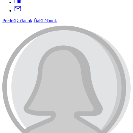
Predošlý článok
Ďalší článok