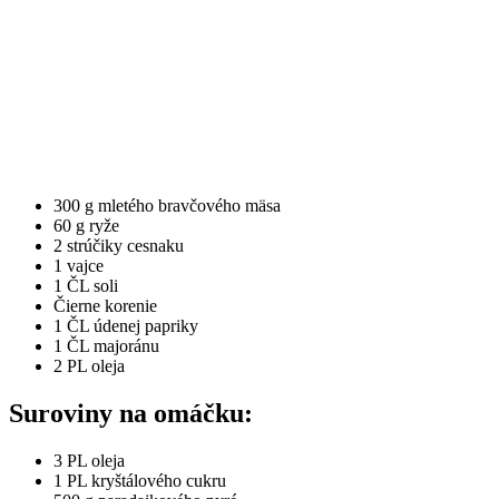
300 g mletého bravčového mäsa
60 g ryže
2 strúčiky cesnaku
1 vajce
1 ČL soli
Čierne korenie
1 ČL údenej papriky
1 ČL majoránu
2 PL oleja
Suroviny na omáčku:
3 PL oleja
1 PL kryštálového cukru