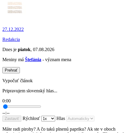
27.12.2022
Redakcia
Dnes je
piatok
, 07.08.2026
Meniny má
Štefánia
- význam mena
Prehrať
Vypočuť článok
Pripravujem slovenský hlas...
0:00
--:--
Rýchlosť
Hlas
Zastaviť
Máte radi pirohy? A čo takú plnenú papriku? Ak ste v oboch