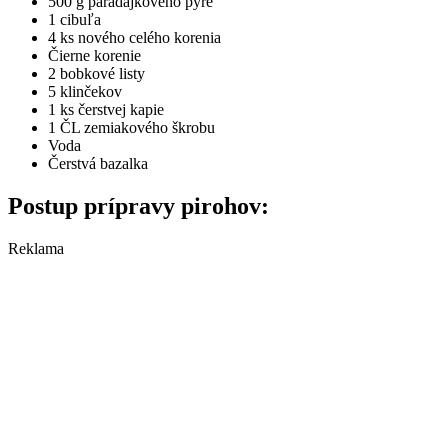
500 g paradajkového pyré
1 cibuľa
4 ks nového celého korenia
Čierne korenie
2 bobkové listy
5 klinčekov
1 ks čerstvej kapie
1 ČL zemiakového škrobu
Voda
Čerstvá bazalka
Postup prípravy pirohov:
Reklama