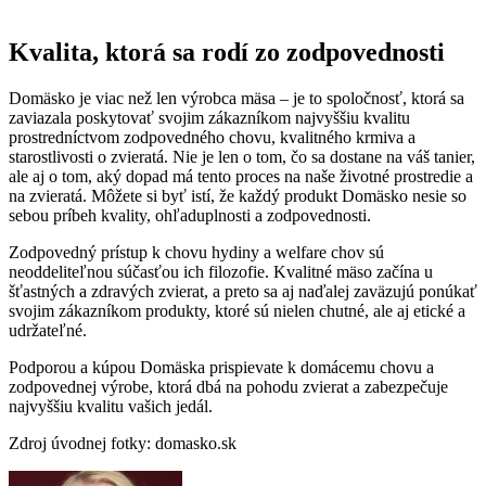
Kvalita, ktorá sa rodí zo zodpovednosti
Domäsko je viac než len výrobca mäsa – je to spoločnosť, ktorá sa
zaviazala poskytovať svojim zákazníkom najvyššiu kvalitu
prostredníctvom zodpovedného chovu, kvalitného krmiva a
starostlivosti o zvieratá. Nie je len o tom, čo sa dostane na váš tanier,
ale aj o tom, aký dopad má tento proces na naše životné prostredie a
na zvieratá. Môžete si byť istí, že každý produkt Domäsko nesie so
sebou príbeh kvality, ohľaduplnosti a zodpovednosti.
Zodpovedný prístup k chovu hydiny a welfare chov sú
neoddeliteľnou súčasťou ich filozofie. Kvalitné mäso začína u
šťastných a zdravých zvierat, a preto sa aj naďalej zaväzujú ponúkať
svojim zákazníkom produkty, ktoré sú nielen chutné, ale aj etické a
udržateľné.
Podporou a kúpou Domäska prispievate k domácemu chovu a
zodpovednej výrobe, ktorá dbá na pohodu zvierat a zabezpečuje
najvyššiu kvalitu vašich jedál.
Zdroj úvodnej fotky: domasko.sk