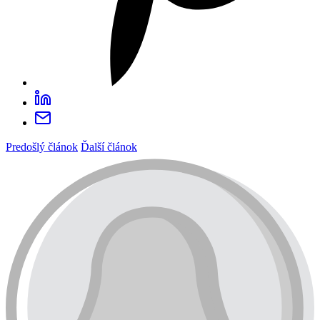
Predošlý článok
Ďalší článok