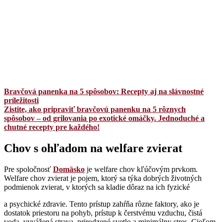
Bravčová panenka na 5 spôsobov: Recepty aj na slávnostné
príležitosti
Zistite, ako pripraviť bravčovú panenku na 5 rôznych
spôsobov – od grilovania po exotické omáčky. Jednoduché a
chutné recepty pre každého!
Chov s ohľadom na welfare zvierat
Pre spoločnosť
Domäsko
je welfare chov kľúčovým prvkom.
Welfare chov zvierat je pojem, ktorý sa týka dobrých životných
podmienok zvierat, v ktorých sa kladie dôraz na ich fyzické
a psychické zdravie. Tento prístup zahŕňa rôzne faktory, ako je
dostatok priestoru na pohyb, prístup k čerstvému vzduchu, čistá
voda, vyvážená strava, prirodzené svetlo a minimálny stres. Cieľom