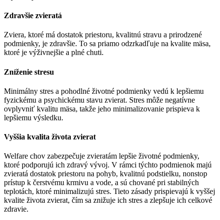
Zdravšie zvieratá
Zviera, ktoré má dostatok priestoru, kvalitnú stravu a prirodzené
podmienky, je zdravšie. To sa priamo odzrkadľuje na kvalite mäsa,
ktoré je výživnejšie a plné chuti.
Zníženie stresu
Minimálny stres a pohodlné životné podmienky vedú k lepšiemu
fyzickému a psychickému stavu zvierat. Stres môže negatívne
ovplyvniť kvalitu mäsa, takže jeho minimalizovanie prispieva k
lepšiemu výsledku.
Vyššia kvalita života zvierat
Welfare chov zabezpečuje zvieratám lepšie životné podmienky,
ktoré podporujú ich zdravý vývoj. V rámci týchto podmienok majú
zvieratá dostatok priestoru na pohyb, kvalitnú podstielku, nonstop
prístup k čerstvému krmivu a vode, a sú chované pri stabilných
teplotách, ktoré minimalizujú stres. Tieto zásady prispievajú k vyššej
kvalite života zvierat, čím sa znižuje ich stres a zlepšuje ich celkové
zdravie.