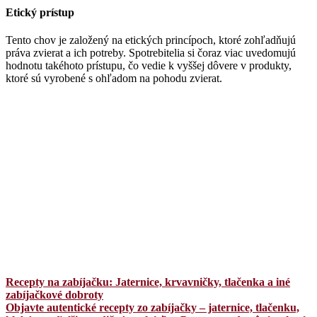
Etický prístup
Tento chov je založený na etických princípoch, ktoré zohľadňujú
práva zvierat a ich potreby. Spotrebitelia si čoraz viac uvedomujú
hodnotu takéhoto prístupu, čo vedie k vyššej dôvere v produkty,
ktoré sú vyrobené s ohľadom na pohodu zvierat.
Recepty na zabíjačku: Jaternice, krvavničky, tlačenka a iné
zabíjačkové dobroty
Objavte autentické recepty zo zabíjačky – jaternice, tlačenku,