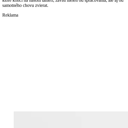
ktoré končí na našom tanieri, závisí nielen od spracovania, ale aj od
samotného chovu zvierat.
Reklama