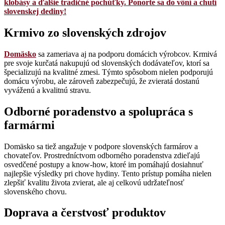
klobásy a ďalšie tradičné pochúťky. Ponorte sa do vôní a chutí
slovenskej dediny!
Krmivo zo slovenských zdrojov
Domäsko
sa zameriava aj na podporu domácich výrobcov. Krmivá
pre svoje kurčatá nakupujú od slovenských dodávateľov, ktorí sa
špecializujú na kvalitné zmesi. Týmto spôsobom nielen podporujú
domácu výrobu, ale zároveň zabezpečujú, že zvieratá dostanú
vyváženú a kvalitnú stravu.
Odborné poradenstvo a spolupráca s
farmármi
Domäsko sa tiež angažuje v podpore slovenských farmárov a
chovateľov. Prostredníctvom odborného poradenstva zdieľajú
osvedčené postupy a know-how, ktoré im pomáhajú dosiahnuť
najlepšie výsledky pri chove hydiny. Tento prístup pomáha nielen
zlepšiť kvalitu života zvierat, ale aj celkovú udržateľnosť
slovenského chovu.
Doprava a čerstvosť produktov