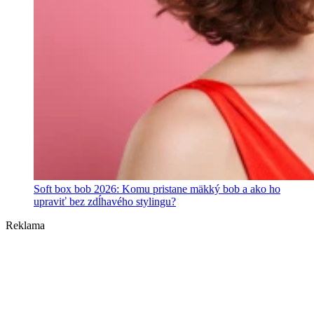
Soft box bob 2026: Komu pristane mäkký bob a ako ho
upraviť bez zdĺhavého stylingu?
Reklama