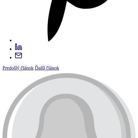
Predošlý článok
Ďalší článok