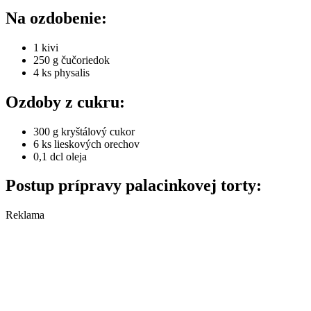
Na ozdobenie:
1 kivi
250 g čučoriedok
4 ks physalis
Ozdoby z cukru:
300 g kryštálový cukor
6 ks lieskových orechov
0,1 dcl oleja
Postup prípravy palacinkovej torty:
Reklama