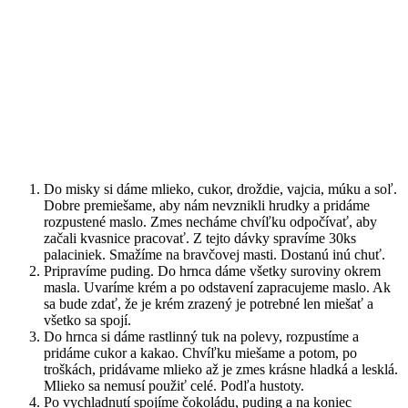
Do misky si dáme mlieko, cukor, droždie, vajcia, múku a soľ.
Dobre premiešame, aby nám nevznikli hrudky a pridáme
rozpustené maslo. Zmes necháme chvíľku odpočívať, aby
začali kvasnice pracovať. Z tejto dávky spravíme 30ks
palaciniek. Smažíme na bravčovej masti. Dostanú inú chuť.
Pripravíme puding. Do hrnca dáme všetky suroviny okrem
masla. Uvaríme krém a po odstavení zapracujeme maslo. Ak
sa bude zdať, že je krém zrazený je potrebné len miešať a
všetko sa spojí.
Do hrnca si dáme rastlinný tuk na polevy, rozpustíme a
pridáme cukor a kakao. Chvíľku miešame a potom, po
troškách, pridávame mlieko až je zmes krásne hladká a lesklá.
Mlieko sa nemusí použiť celé. Podľa hustoty.
Po vychladnutí spojíme čokoládu, puding a na koniec