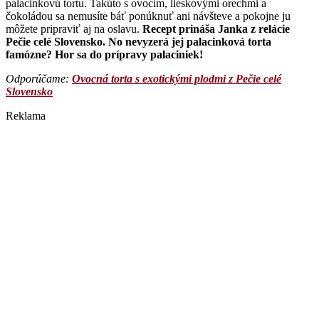
palacinkovú tortu. Takúto s ovocím, lieskovými orechmi a
čokoládou sa nemusíte báť ponúknuť ani návšteve a pokojne ju
môžete pripraviť aj na oslavu.
Recept prináša Janka z relácie
Pečie celé Slovensko. No nevyzerá jej palacinková torta
famózne? Hor sa do prípravy palaciniek!
Odporúčame: ​
Ovocná torta s exotickými plodmi z Pečie celé
Slovensko
Reklama