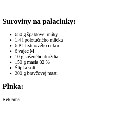
Suroviny na palacinky:
650 g špaldovej múky
1,4 l polotučného mlieka
6 PL trstinového cukru
6 vajec M
10 g sušeného droždia
150 g masla 82 %
Štipka soli
200 g bravčovej masti
Plnka:
Reklama