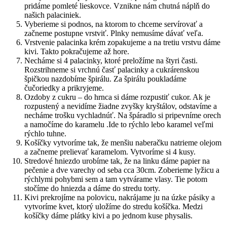
pridáme pomleté lieskovce. Vznikne nám chutná náplň do
našich palaciniek.
Vyberieme si podnos, na ktorom to chceme servírovať a
začneme postupne vrstviť. Plnky nemusíme dávať veľa.
Vrstvenie palacinka krém zopakujeme a na tretiu vrstvu dáme
kivi. Takto pokračujeme až hore.
Necháme si 4 palacinky, ktoré preložíme na štyri časti.
Rozstrihneme si vrchnú časť palacinky a cukrárenskou
špičkou nazdobíme špirálu. Za špirálu poukladáme
čučoriedky a prikryjeme.
Ozdoby z cukru – do hrnca si dáme rozpustiť cukor. Ak je
rozpustený a nevidíme žiadne zvyšky kryštálov, odstavíme a
necháme trošku vychladnúť. Na špáradlo si pripevníme orech
a namočíme do karamelu .Ide to rýchlo lebo karamel veľmi
rýchlo tuhne.
Košíčky vytvoríme tak, že menšiu naberačku natrieme olejom
a začneme prelievať karamelom. Vytvoríme si 4 kusy.
Stredové hniezdo urobíme tak, že na linku dáme papier na
pečenie a dve varechy od seba cca 30cm. Zoberieme lyžicu a
rýchlymi pohybmi sem a tam vytvárame vlasy. Tie potom
stočíme do hniezda a dáme do stredu torty.
Kivi prekrojíme na polovicu, nakrájame ju na úzke pásiky a
vytvoríme kvet, ktorý uložíme do stredu košíčka. Medzi
košíčky dáme plátky kivi a po jednom kuse physalis.