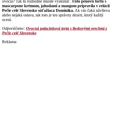
ovocia? Tak tú rozhodne musíte vyskúšať.
Túto penovú tortu s
mascarpone krémom, jahodami a mangom pripravila v relácii
Pečie celé Slovensko súťažiaca Dominika.
Ak vás čaká návšteva
alebo nejaká oslava, tak toto je ten správny dezert, ktorý každý
ocení.
Odporúčame: ​
Ovocná palacinková torta s lieskovými orechmi z
Pečie celé Slovensko
Reklama