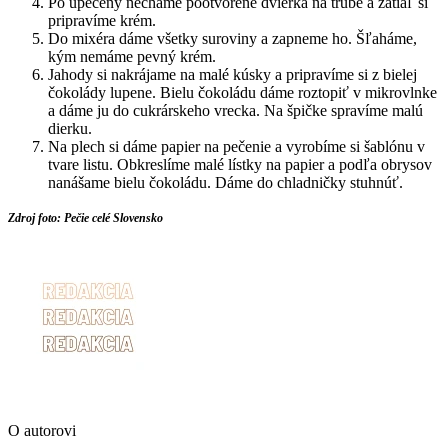
Po upečený necháme pootvorené dvierka na trúbe a zatiaľ si
pripravíme krém.
Do mixéra dáme všetky suroviny a zapneme ho. Šľaháme,
kým nemáme pevný krém.
Jahody si nakrájame na malé kúsky a pripravíme si z bielej
čokolády lupene. Bielu čokoládu dáme roztopiť v mikrovlnke
a dáme ju do cukrárskeho vrecka. Na špičke spravíme malú
dierku.
Na plech si dáme papier na pečenie a vyrobíme si šablónu v
tvare listu. Obkreslíme malé lístky na papier a podľa obrysov
nanášame bielu čokoládu. Dáme do chladničky stuhnúť.
Zdroj foto: Pečie celé Slovensko
O autorovi