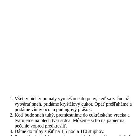
Všetky bielky pomaly vymiešame do peny, keď sa začne už
vytvárať sneh, pridáme kryštálový cukor. Opäť prešľaháme a
pridáme vínny ocot a pudingový prášok.
Keď bude sneh tuhý, premiestnime do cukrárskeho vrecka a
tvarujeme na plech tvar srdca. Môžeme si ho na papier na
pečenie vopred predkresliť.
Dáme do trúby sušiť na 1,5 hod a 110 stupňov.