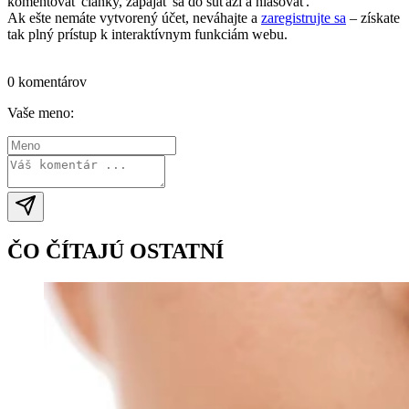
komentovať články, zapájať sa do súťaží a hlasovať.
Ak ešte nemáte vytvorený účet, neváhajte a
zaregistrujte sa
– získate
tak plný prístup k interaktívnym funkciám webu.
Prihlásiť sa / vytvoriť účet
0 komentárov
Vaše meno:
ČO ČÍTAJÚ OSTATNÍ