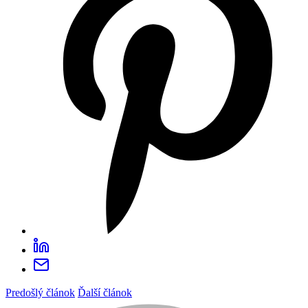
Predošlý článok
Ďalší článok