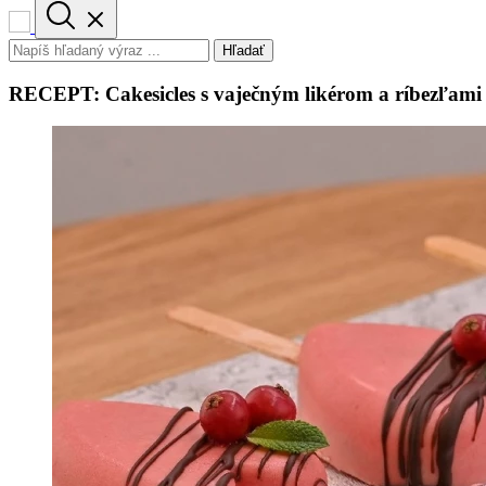
Hľadať
RECEPT: Cakesicles s vaječným likérom a ríbezľami z