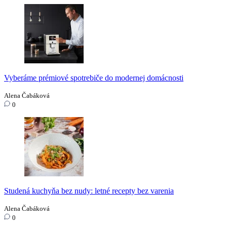
Vyberáme prémiové spotrebiče do modernej domácnosti
Alena Čabáková
0
Studená kuchyňa bez nudy: letné recepty bez varenia
Alena Čabáková
0