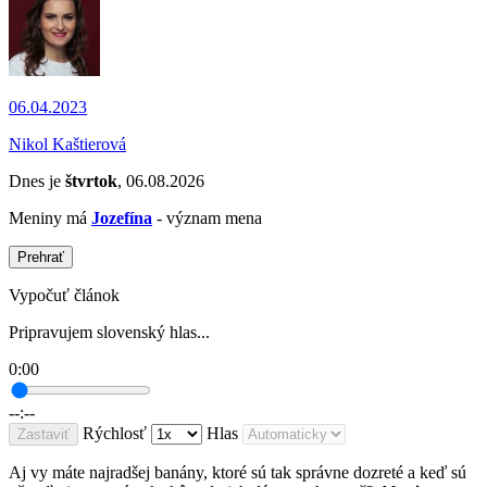
06.04.2023
Nikol Kaštierová
Dnes je
štvrtok
, 06.08.2026
Meniny má
Jozefína
- význam mena
Prehrať
Vypočuť článok
Pripravujem slovenský hlas...
0:00
--:--
Rýchlosť
Hlas
Zastaviť
Aj vy máte najradšej banány, ktoré sú tak správne dozreté a keď sú