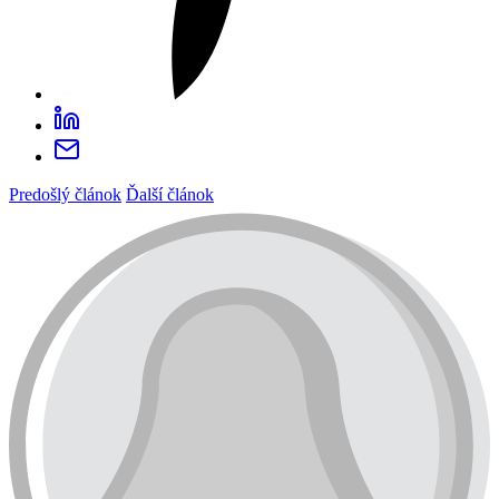
Predošlý článok
Ďalší článok