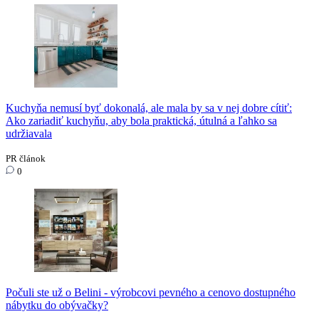
Kuchyňa nemusí byť dokonalá, ale mala by sa v nej dobre cítiť:
Ako zariadiť kuchyňu, aby bola praktická, útulná a ľahko sa
udržiavala
PR článok
0
Počuli ste už o Belini - výrobcovi pevného a cenovo dostupného
nábytku do obývačky?