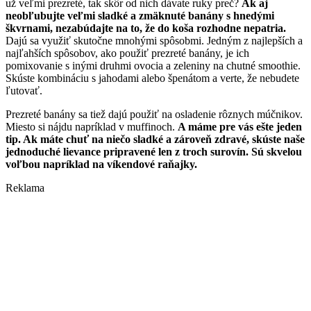
už veľmi prezreté, tak skôr od nich dávate ruky preč?
Ak aj
neobľubujte veľmi sladké a zmäknuté banány s hnedými
škvrnami, nezabúdajte na to, že do koša rozhodne nepatria.
Dajú sa využiť skutočne mnohými spôsobmi. Jedným z najlepších a
najľahších spôsobov, ako použiť prezreté banány, je ich
pomixovanie s inými druhmi ovocia a zeleniny na chutné smoothie.
Skúste kombináciu s jahodami alebo špenátom a verte, že nebudete
ľutovať.
Prezreté banány sa tiež dajú použiť na osladenie rôznych múčnikov.
Miesto si nájdu napríklad v muffinoch.
A máme pre vás ešte jeden
tip. Ak máte chuť na niečo sladké a zároveň zdravé, skúste naše
jednoduché lievance pripravené len z troch surovín. Sú skvelou
voľbou napríklad na víkendové raňajky.
Reklama