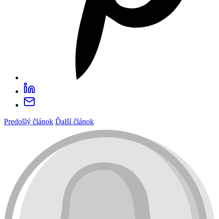
Predošlý článok
Ďalší článok