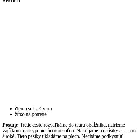
Reklama
čierna soľ z Cypru
žĺtko na potretie
Postup:
Tretie cesto rozvaľkáme do tvaru obdĺžnika, natrieme
vajíčkom a posypeme čiernou soľou. Nakrájame na pásiky asi 1 cm
široké. Tieto pásiky ukladáme na plech. Necháme podkysnúť