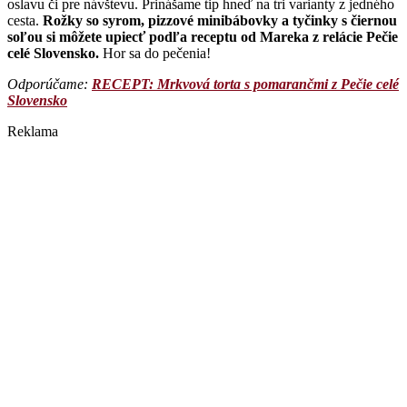
oslavu či pre návštevu. Prinášame tip hneď na tri varianty z jedného
cesta.
Rožky so syrom, pizzové minibábovky a tyčinky s čiernou
soľou si môžete upiecť podľa receptu od Mareka z relácie Pečie
celé Slovensko.
Hor sa do pečenia!
Odporúčame:
RECEPT: Mrkvová torta s pomarančmi z Pečie celé
Slovensko
Reklama