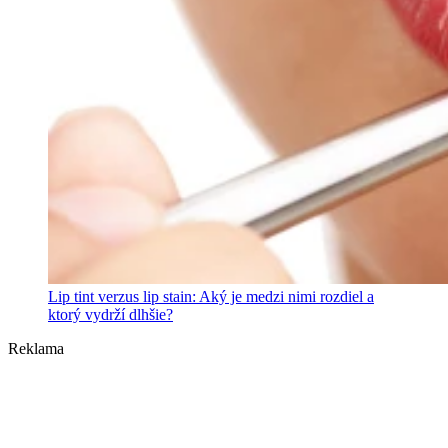
Lip tint verzus lip stain: Aký je medzi nimi rozdiel a
ktorý vydrží dlhšie?
Reklama