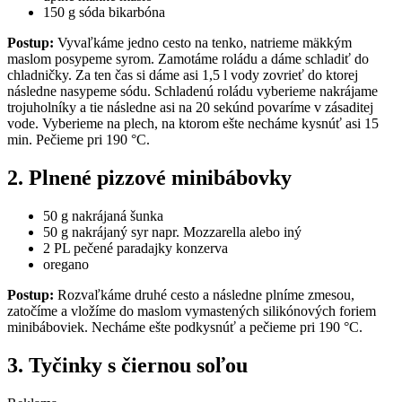
150 g sóda bikarbóna
Postup:
Vyvaľkáme jedno cesto na tenko, natrieme mäkkým
maslom posypeme syrom. Zamotáme roládu a dáme schladiť do
chladničky. Za ten čas si dáme asi 1,5 l vody zovrieť do ktorej
následne nasypeme sódu. Schladenú roládu vyberieme nakrájame
trojuholníky a tie následne asi na 20 sekúnd povaríme v zásaditej
vode. Vyberieme na plech, na ktorom ešte necháme kysnúť asi 15
min. Pečieme pri 190 °C.
2. Plnené pizzové minibábovky
50 g nakrájaná šunka
50 g nakrájaný syr napr. Mozzarella alebo iný
2 PL pečené paradajky konzerva
oregano
Postup:
Rozvaľkáme druhé cesto a následne plníme zmesou,
zatočíme a vložíme do maslom vymastených silikónových foriem
minibáboviek. Necháme ešte podkysnúť a pečieme pri 190 °C.
3. Tyčinky s čiernou soľou