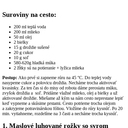
Suroviny na cesto:
200 ml teplá voda
200 ml mlieko
50 ml olej
2 bielky
15 g droždie sušené
20 g cukor
10 g soľ
580-620g hladká múka
2 žĺtky sú na potieranie + lyžica mlieka
Postup:
Ako prvé si zapneme rúru na 45 °C. Do teplej vody
nasypeme cukor a polovicu droždia. Necháme trocha aktivovať
kvasinky. Za ten čas si do misy od robota dáme preosiatu múku,
zvyšok droždia a soľ. Pridáme vlažné mlieko, olej a bielky a už
aktivované droždie. Miešame až kým sa nám cesto neprestane lepiť
keď vypneme a skúsime prstami. Cesto potrieme trocha olejom
a zakryjeme potravinárskou fóliou. Vložíme do rúry kysnúť. Po 20
min. vytiahneme, rozdelíme na 3 časti a necháme trocha kysnúť.
1. Maslové luhované rožky so syrom