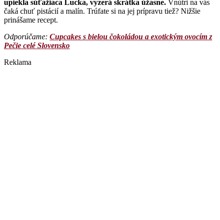
upiekla súťažiaca Lucka, vyzerá skrátka úžasne.
Vnútri na vás
čaká chuť pistácií a malín. Trúfate si na jej prípravu tiež? Nižšie
prinášame recept.
Odporúčame: ​
Cupcakes s bielou čokoládou a exotickým ovocím z
Pečie celé Slovensko
Reklama