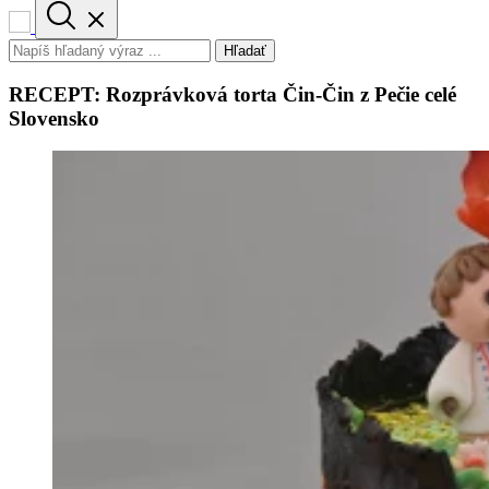
Hľadať
RECEPT: Rozprávková torta Čin-Čin z Pečie celé
Slovensko