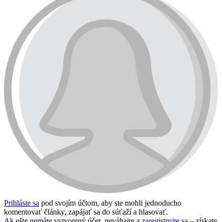
Prihláste sa
pod svojím účtom, aby ste mohli jednoducho
komentovať články, zapájať sa do súťaží a hlasovať.
Ak ešte nemáte vytvorený účet, neváhajte a
zaregistrujte sa
– získate