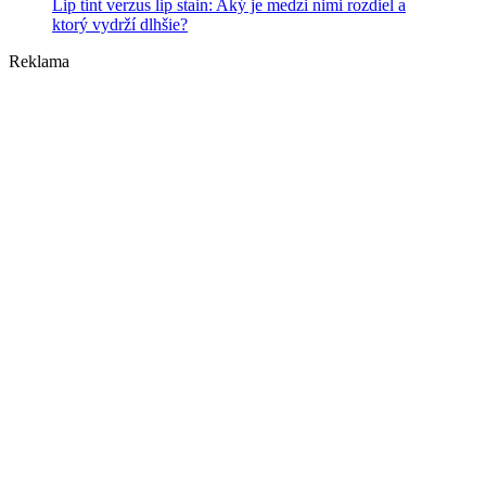
Lip tint verzus lip stain: Aký je medzi nimi rozdiel a
ktorý vydrží dlhšie?
Reklama