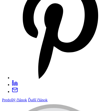
Predošlý článok
Ďalší článok