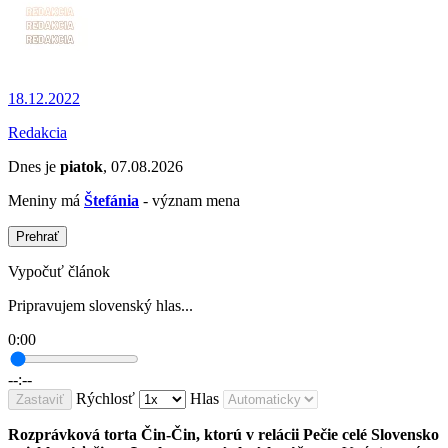
18.12.2022
Redakcia
Dnes je
piatok
, 07.08.2026
Meniny má
Štefánia
- význam mena
Prehrať
Vypočuť článok
Pripravujem slovenský hlas...
0:00
--:--
Rýchlosť
Hlas
Zastaviť
Rozprávková torta Čin-Čin, ktorú v relácii Pečie celé Slovensko