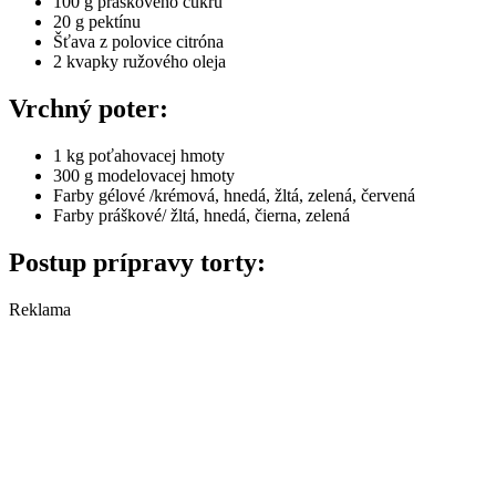
100 g práškového cukru
20 g pektínu
Šťava z polovice citróna
2 kvapky ružového oleja
Vrchný poter:
1 kg poťahovacej hmoty
300 g modelovacej hmoty
Farby gélové /krémová, hnedá, žltá, zelená, červená
Farby práškové/ žltá, hnedá, čierna, zelená
Postup prípravy torty:
Reklama