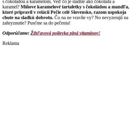
s čokoládou a karamelom. Veď čo je sladšie ako čokoláda a
karamel?
Miňove karamelové tartaletky s čokoládou a mandľa,
ktoré pripravil v relácii Pečie celé Slovensko, razom uspokoja
chute na sladkú dobrotu.
Čo na ne vravíte vy? No nevyzerajú na
zahryznutie? Pusťme sa do pečenia!
Odporúčame:
Žihľavová polievka plná vitamínov!
Reklama