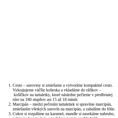
Cesto – suroviny si zmiešame a vytvoríme kompaktné cesto.
Vykrajujeme väčšie kolieska a vkladáme do ráfikov –
košíčkov na tartaletky, ktoré následne pečieme v predhriatej
rúre na 180 stupňov asi 15 až 18 minút.
Marcipán – medzi pečením tartaletiek si spravíme marcipán,
zmiešaním všetkých surovín na marcipán, a zabalíme do fólie.
Cukor si rozpálime na karamel, mandle si nasekáme nahrubo,