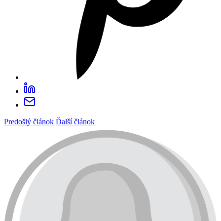
Predošlý článok
Ďalší článok