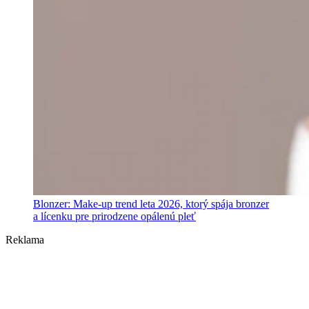
Blonzer: Make-up trend leta 2026, ktorý spája bronzer
a lícenku pre prirodzene opálenú pleť
Reklama