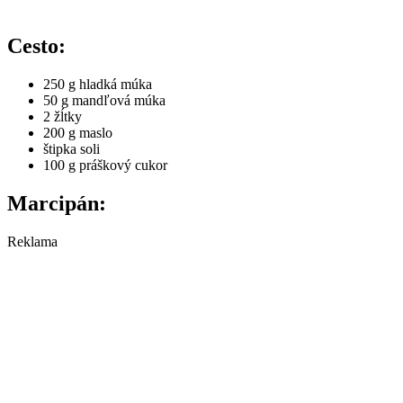
Cesto:
250 g hladká múka
50 g mandľová múka
2 žĺtky
200 g maslo
štipka soli
100 g práškový cukor
Marcipán:
Reklama