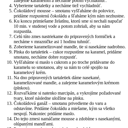
zalejeme karamelom a necháme potom vychladnúť.
Vyberieme tartaletky a necháme tiež vychladnúť.
Čokoládový mousse – smotanu vyšľaháme do polovice,
pridáme rozpustenú čokoládu a šľaháme kým nám nezhustne.
Ku koncu primiešame želatínu, ktorú sme si nechali napučať
10 min. v studenej vode a potom zohriali, aby sa nám
rozpustila.
Celú túto zmes nastriekame do pripravených formičiek a
necháme v mrazničke asi 1 hodinu tuhnúť.
Zoberieme karamelizované mandle, tie si nasekáme nadrobno.
Plnka do tartaletiek – cukor rozpustíme na karamel, pridáme
smotanu, necháme dobre rozpustiť.
Vyšľaháme si maslo s cukrom a po troche pridávame do
karamelu so smotanou, aby sa nám to celé spojilo na
karamelový krém.
Na dno pripravených tartaletiek dáme nasekané,
karamelizované mandle, a zalejeme karamelovým krémom
(plnkou).
Rozvaľkáme si natenko marcipán, a vykrojíme požadované
tvary, ktoré následne uložíme na plnku.
Čokoládová ganáž – smotanu privedieme do varu a
odstavíme. Pridáme čokoládu a miešame, kým sa všetko
nespojí. Nakoniec pridáme maslo.
Do tejto zmesi namáčame mousse a zdobíme s nasekanými,
olúpanými mandľami.